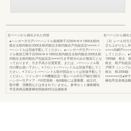
左ページから抽出された内容
右ページから抽出
●ハンガー片引戸バーハンドル規格障子2230ＷＭＨ1800太框内
［3］レール付引戸●
観左太框内観右2000太框内観左太框内観右戸先錠設定××××※バ
立ち上がりなし外
ーハンドルは別途手配してください。●ハンガー片引戸バーハン
○○○○内網戸○○
ドル無加工障子2230ＷＭＨ1800太框内観左太框内観右2000太框
してください。●引戸
内観左太框内観右戸先錠設定××××※引き手部分のみが無加工とな
1800細 框太 
っております。引き手高さ位置変更、または、バーハンドル取
框太 框戸先錠設定
付の際お使い下さい。※フロントバーハンドルは別途手配してく
戸障子（シンプル仕様
ださい。※フロントバーハンドル取付部品セットは別途手配して
框太 框2000
ください。ツインガードⅢ機種設定一覧レール付引戸袖付2枚引
××××××××注
ハンガー引戸ドア・FIX窓屋根・他8価格には運搬費、組立代、
梱包早見表商品概
取付費、消費税などは含まれていません。参考セット価格梱包
早見表商品概要梱包明細表特注品価格表