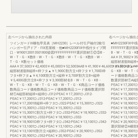
左ページから抽出された内容
右ページから抽出
ツインガードⅢ梱包早見表［MH2230］レール付引戸袖付2枚引
■MH2230FIX中
ハンガー引戸ドア・FIX窓屋根・他■MH2230FIX中桟付タイプ間
FFFFFFFF選
口・W900120013501800姿図FFFFFFFFFFFF選択部材①②③B・
B・W・T・G・K
W・T・G・K数B・W・T・G・K数B・W・T・G・K数B・W・
AA￥31,9002￥35
T・G・K数セット価格
縦部材差額B縦枠+
AAA￥37,5003￥42,4003￥45,0003￥52,5003AAB￥41,900￥46,600￥49,300ABC￥41
フタ+枠フタ▲￥4,
縦部材差額B縦枠+枠フタ▲￥1,900C割方立+枠フタ￥1,700D枠
G・KB・W・T・
フタ+枠フタ▲￥4,100E割方立+縦枠￥3,700F割方立B+縦枠
ード価格数商品コ
￥5,400G割方立B+枠フタ￥3,300部材名B・W・T・G・KB・
数選択部材①A縦部材縦
W・T・G・KB・W・T・G・KB・W・T・G・K商品コード価格
PEAC￥17,2001□-
数商品コード価格数商品コード価格数商品コード価格数選択部
PEAC￥17,2001
材①A縦部材縦枠+縦枠□-J312-PEAC￥17,2001□-J312-
PEAC￥15,3001□-
PEAC￥17,2001□-J312-PEAC￥17,2001□-J312-
PEAC￥15,3001
PEAC￥17,2001B縦枠+枠フタ□-J322-PEAC￥15,3001□-J322-
PEAC￥18,9001□-
PEAC￥15,3001□-J322-PEAC￥15,3001□-J322-
PEAC￥18,9001
PEAC￥15,3001C割方立+枠フタ□-J332-PEAC￥18,9001□-J332-
PEAC￥13,1001□-
PEAC￥18,9001□-J332-PEAC￥18,9001□-J332-
PEAC￥13,1001E
PEAC￥18,9001D枠フタ+枠フタ□-J342-PEAC￥13,1001□-J342-
PEAC￥20,9001□
PEAC￥13,1001□-J342-PEAC￥13,1001□-J342-
選択部材②A横部材下幅
PEAC￥13,1001E割方立+縦枠□-J352-PEAC￥20,9001□-J352-
PEAC￥18,3001□-
PEAC￥20,9001□-J352-PEAC￥20,9001□-J352-
PEAC￥26,2001B