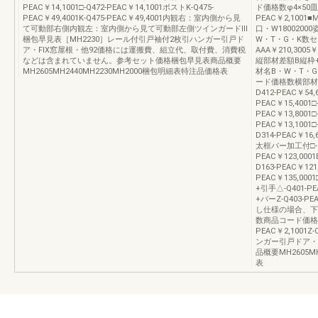
PEAC￥14,1001□-Q472-PEAC￥14,1001ポストK-Q475-
ド価格数φ4×50皿タ
PEAC￥49,4001K-Q475-PEAC￥49,4001内観右：室内側から見
PEAC￥2,10
て可動部右側内観左：室内側から見て可動部左側ツインガードⅢ
口・W180020
梱包早見表［MH2230］レール付引戸袖付2枚引ハンガー引戸ド
W・T・G・K数
ア・FIX窓屋根・他92価格には運搬費、組立代、取付費、消費税
AAA￥210,3005￥
などは含まれていません。参考セット価格梱包早見表商品概要
縦部材差額B縦枠+
MH2605MH2440MH2230MH2000梱包明細表特注品価格表
材名B・W・T・
ード価格数横部材ハン
D412-PEAC￥5
PEAC￥15,4001
PEAC￥13,8001
PEAC￥13,1001
D314-PEAC￥16
太框バー加工付□-D13
PEAC￥123,000
D163-PEAC￥1
PEAC￥135,000
+引手△-Q401-PE
+バーZ-Q403-PE
し仕様の場合、下
数商品コード価格数
PEAC￥2,1001
ンガー引戸ドア・
品概要MH2605M
表