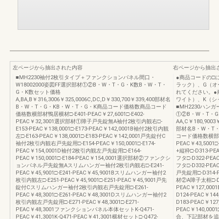
左ページから抽出された内容
右ページから抽出
■MH2230袖付2枚引タイプ＋ファンクションパネル間口・
●商品コードの□
W18002000姿図FF選択部材①②B・W・T・G・K数B・W・T・
ラック）、G（オ
G・K数セット価格
れてください。●
A,BA,B￥316,3006￥325,0006C,DC,D￥330,700￥339,400部材名
ワイト）、K（シ
B・W・T・G・KB・W・T・G・K商品コード価格数商品コード
■MH2230ハンガ
価格数横部材鴨居横材□-E401-PEAC￥27,6001□-E402-
①②B・W・T・
PEAC￥32,3001選択部材①障子戸先錠無A袖付2枚引内観右□-
AA,C￥180,9003￥
E153-PEAC￥138,0001□-E173-PEAC￥142,0001B袖付2枚引内観
部材名B・W・T
左□-E163-PEAC￥138,0001□-E183-PEAC￥142,0001戸先錠付C
コード価格数横部材
袖付2枚引内観右戸先錠用□-E154-PEAC￥150,0001□-E174-
PEAC￥43,500
PEAC￥154,0001D袖付2枚引内観左戸先錠用□-E164-
+縦枠□-D313-PE
PEAC￥150,0001□-E184-PEAC￥154,0001選択部材②ファンクシ
フタ□-D322-PEA
ョンパネル戸先錠無Aスリムハンガー袖付2枚引内観右□-E241-
フタ□-D332-PEA
PEAC￥45,9001□-E241-PEAC￥45,9001Bスリムハンガー袖付2
戸先錠用□-D314-P
枚引内観左□-E251-PEAC￥45,9001□-E251-PEAC￥45,9001戸先
材②A障子太框□-D11
錠付Cスリムハンガー袖付2枚引内観右戸先錠用□-E261-
PEAC￥127,000
PEAC￥48,3001□-E261-PEAC￥48,3001Dスリムハンガー袖付2
D124-PEAC￥144
枚引内観左戸先錠用□-E271-PEAC￥48,3001□-E271-
D183-PEAC￥12
PEAC￥48,3001ファンクションパネル本体セットK-Q471-
PEAC￥140,000
PEAC￥41,3001K-Q471-PEAC￥41,3001横材セット□-Q472-
合、下記部材を追