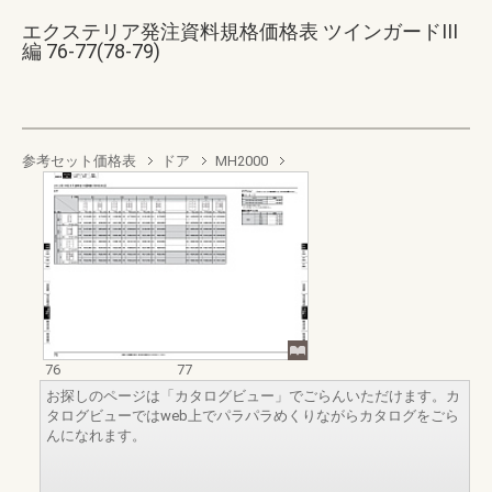
エクステリア発注資料規格価格表 ツインガードIII
編 76-77(78-79)
参考セット価格表
ドア
MH2000
76
77
お探しのページは「カタログビュー」でごらんいただけます。カ
タログビューではweb上でパラパラめくりながらカタログをごら
んになれます。