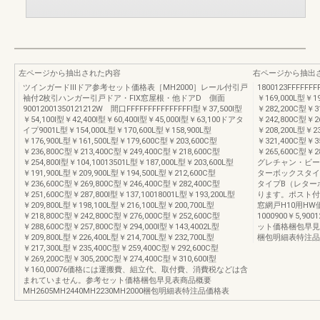
左ページから抽出された内容
右ページから抽出
ツインガードⅢドア参考セット価格表［MH2000］レール付引戸
1800123FFFFFF
袖付2枚引ハンガー引戸ドア・FIX窓屋根・他ドアD 側面
￥169,000L型￥1
90012001350121212W 間口FFFFFFFFFFFFFFFI型￥37,500I型
￥282,200C型￥31
￥54,100I型￥42,400I型￥60,400I型￥45,000I型￥63,100ドアタ
￥242,800C型￥2
イプ9001L型￥154,000L型￥170,600L型￥158,900L型
￥208,200L型￥2
￥176,900L型￥161,500L型￥179,600C型￥203,600C型
￥321,400C型￥35
￥236,800C型￥213,400C型￥249,400C型￥218,600C型
￥265,600C型￥2
￥254,800I型￥104,10013501L型￥187,000L型￥203,600L型
グレチャン・ビー
￥191,900L型￥209,900L型￥194,500L型￥212,600C型
ターボックスタイ
￥236,600C型￥269,800C型￥246,400C型￥282,400C型
タイプB（レター
￥251,600C型￥287,800I型￥137,10018001L型￥193,200L型
ります。ポスト付
￥209,800L型￥198,100L型￥216,100L型￥200,700L型
窓網戸H10用HW
￥218,800C型￥242,800C型￥276,000C型￥252,600C型
1000900￥5,900
￥288,600C型￥257,800C型￥294,000I型￥143,4002L型
ット価格梱包早見表商
￥209,800L型￥226,400L型￥214,700L型￥232,700L型
梱包明細表特注品
￥217,300L型￥235,400C型￥259,400C型￥292,600C型
￥269,200C型￥305,200C型￥274,400C型￥310,600I型
￥160,00076価格には運搬費、組立代、取付費、消費税などは含
まれていません。参考セット価格梱包早見表商品概要
MH2605MH2440MH2230MH2000梱包明細表特注品価格表