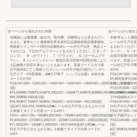
左ページから抽出された内容
右ページから抽出
42価格には運搬費、組立代、取付費、消費税などは含まれてい
43参考セット価
ません。参考セット価格梱包早見表特注品価格表商品概要梱包
レール付引戸注意
明細表ツインガードⅢ特注品価格表レール付引戸注意：商品コー
を入れてください
ドの□には、下記のアルファベットを入れてください。□…B（ブ
ラック）、G（オ
ロンズ）、W（ホワイト）、T（ブラック）、G（オータムブラ
出荷日実働10日
ウン）、K（シャイングレー）物流出荷日実働10日間仕様により
ります。直接コー
上記納期で対応出来ないこともあります。直接コード入力で発
ール付引戸引戸障
注可能FAXにてご依頼くださいレール付引戸袖付2枚引ハンガー
A574-
引戸ドア・FIX窓屋根・他■引戸障子（シンプル仕様）太框代表
PEACW1000∼1600
コード□-V103-
¥9,800(規)¥1
PEACW1000∼12001201∼14001401∼16001601∼18001801∼20002001∼22002201∼23971
ト無し４枚建て代表
(規)
PEACW2000∼2200
¥79,500¥80,700¥75,500¥78,2002001∼2200¥77,600¥78,800¥80,000¥80,400¥84,500¥8
¥10,200¥11,40
¥89,300¥90,500(規)(規)
子中桟細框ポスト無
¥95,900¥97,100¥91,900¥94,7002401∼26312440−−¥92,500(規)
PEACW1000∼160
(規)¥97,900−¥93,700¥96,600■レール付引戸戸当り立ち上がり付
付引戸片引戸障子中
２枚建てタイプ１代表コード□-A911-
PEACW1000∼160
PEAC―MH1700∼1800¥9,0001801∼1900¥9,4001801∼20002000(規)
付引戸網戸セット外
¥9,4002001∼2100¥10,2002101∼2200¥10,6002201∼23002230(規)
PEACAW485∼6006
¥11,0002301∼2400¥11,4002401∼26312440(規)¥12,800■レール
(規)
付引戸戸当り立ち上がり無し２枚建てタイプ２代表コード□-
¥27,900¥29,000¥
A951-
(規)