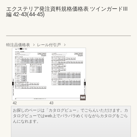
エクステリア発注資料規格価格表 ツインガードIII
編 42-43(44-45)
特注品価格表
レール付引戸
42
43
お探しのページは「カタログビュー」でごらんいただけます。カ
タログビューではweb上でパラパラめくりながらカタログをごら
んになれます。