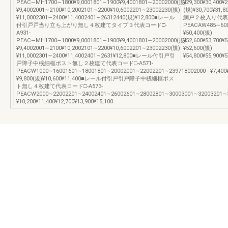
PEAC―MH1700∼1800¥9,0001801∼1900¥9,4001801∼20002000(規)
¥29,300¥30,400¥
¥9,4002001∼2100¥10,2002101∼2200¥10,6002201∼23002230(規)
(規)¥30,700¥3
¥11,0002301∼2400¥11,4002401∼26312440(規)¥12,800■レール
網戸２枚入り代表コ
付引戸戸当り立ち上がり無し４枚建てタイプ３代表コード□-
PEACAW485∼6006
A931-
¥50,400(規)
PEAC―MH1700∼1800¥9,0001801∼1900¥9,4001801∼20002000(規)
¥52,600¥53,700¥
¥9,4002001∼2100¥10,2002101∼2200¥10,6002201∼23002230(規)
¥52,600(規)
¥11,0002301∼2400¥11,4002401∼2631¥12,800■レール付引戸引
¥54,800¥55,900¥
戸障子中桟細框ポスト無し２枚建て代表コード□-A571-
PEACW1000∼16001601∼18001801∼20002001∼22002201∼239718002000―¥7,400¥
¥9,800(規)¥10,600¥11,400■レール付引戸引戸障子中桟細框ポス
ト無し４枚建て代表コード□-A573-
PEACW2000∼22002201∼24002401∼26002601∼28002801∼30003001∼32003201∼340
¥10,200¥11,400¥12,700¥13,900¥15,100