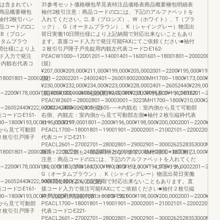
どは含まれてい
31参考セット価格梱包早見表特注品価格表商品概要梱包明細表
商品概要梱包
袖付2枚引注意：商品コードの□には、下記のアルファベットを
袖付2枚引ハン
入れてください。□…B（ブロンズ）、W（ホワイト）、T（ブラ
品コードの□に
ック）、G（オータムブラウン）、K（シャイングレー）物流出
B（ブロン
荷日実働10日間仕様により上記納期で対応出来ないこともあり
ータムブラウ
ます。直接コード入力で発注可能FAXにてご依頼ください■袖付
間仕様により上
２枚引引戸障子戸先錠用内観左代表コード□-E162-
ド入力で発注
PEACW1000∼12001201∼14001401∼16001601∼18001801∼20002001∼22002
子内観右代表コ
(規)
¥207,000¥209,000¥211,000¥199,000¥205,0002001∼2200¥195,000¥197,00
01801∼20002001∼22002201∼24002401∼260018002000MH1700∼1800¥173,000¥175,000￥1
(規)
¥230,000¥232,000¥234,000¥223,000¥228,0002401∼26052440¥239,000¥24
1∼2200¥178,000¥180,000¥183,000¥184,000¥190,000¥192,000¥194,000¥196,0002201∼2400
(規)¥253,000−−2605(規)(規)¥245,000¥251,000代表コード□-E162-
PEACW2601∼28002801∼30003001∼3223MH1700∼1800¥210,000¥212,000¥
1∼26052440¥222,000¥224,000¥226,000(規)
−2201∼2400−−−2401∼2605−−−※内観右：室内側から見て可動部
代表コード□-E151-
右側、内観左：室内側から見て可動部左側■袖付２枚引縦枠代表
800¥193,000¥195,000¥197,0001801∼2000¥196,000¥198,000¥200,0002001∼2200¥198,
コード□-E211-
室内側から見て可動部
PEACL1700∼18001801∼19001901∼20002001∼21002101∼22002201∼2300
２枚引引戸障子
代表コード□-E211-
PEACL2601∼27002701∼28002801∼29002901∼3000262528353000MH―¥
01801∼20002001∼22002201∼24002401∼260018002000MH1700∼1800¥173,000¥175,000¥17
断長） 加工無し、部品同梱となります。袖付2枚引※加工無し
注意：商品コードの□には、下記のアルファベットを入れてくだ
1∼2200¥178,000¥180,000¥183,000¥184,000¥190,000¥192,000¥194,000¥196,0002201∼2400
さい。□…B（ブロンズ）、W（ホワイト）、T（ブラック）、
G（オータムブラウン）、K（シャイングレー）物流出荷日実働
1∼26052440¥222,000¥224,000¥226,000(規)
10日間仕様により上記納期で対応出来ないこともあります。直
代表コード□-E161-
接コード入力で発注可能FAXにてご依頼ください■袖付２枚引縦
800¥193,000¥195,000¥197,0001801∼2000¥196,000¥198,000¥200,0002001∼2200¥198,
枠戸先錠用内観右代表コード□-E221-
室内側から見て可動部
PEACL1700∼18001801∼19001901∼20002001∼21002101∼22002201∼2300
２枚引引戸障子
代表コード□-E221-
PEACL2601∼27002701∼28002801∼29002901∼3000262528353000MH―¥