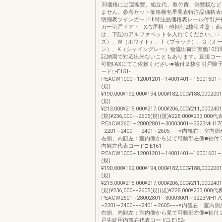
30価格には運搬費、組立代、取付費、消費税な
ません。参考セット価格梱包早見表特注品価格表
明細表ツインガードⅢ特注品価格表レール付引戸
ガー引戸ドア・FIX窓屋根・他袖付2枚引注意：商
は、下記のアルファベットを入れてください。□…
ズ）、W（ホワイト）、T（ブラック）、G（オ
ン）、K（シャイングレー）物流出荷日実働10日
記納期で対応出来ないこともあります。直接コー
可能FAXにてご依頼ください■袖付２枚引引戸障
ード□-E151-
PEACW1000∼12001201∼14001401∼16001601∼180
(規)
¥190,000¥192,000¥194,000¥182,000¥188,000200
(規)
¥213,000¥215,000¥217,000¥206,000¥211,000240
(規)¥236,000−−2605(規)(規)¥228,000¥233,000
PEACW2601∼28002801∼30003001∼3223MH1700∼1
−2201∼2400−−−2401∼2605−−−※内観右：
右側、内観左：室内側から見て可動部左側■袖付
内観左代表コード□-E161-
PEACW1000∼12001201∼14001401∼16001601∼180
(規)
¥190,000¥192,000¥194,000¥182,000¥188,000200
(規)
¥213,000¥215,000¥217,000¥206,000¥211,000240
(規)¥236,000−−2605(規)(規)¥228,000¥233,000
PEACW2601∼28002801∼30003001∼3223MH1700∼1
−2201∼2400−−−2401∼2605−−−※内観右：
右側、内観左：室内側から見て可動部左側■袖付
戸先錠用内観右代表コード□-E152-