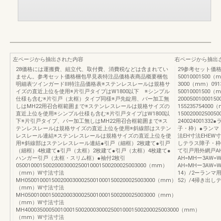
左ページから抽出された内容
右ページから抽出
28価格には運搬費、組立代、取付費、消費税などは含まれてい
29参考セット価
ません。参考セット価格梱包早見表特注品価格表商品概要梱包
50010001500（
明細表ツインガードⅢ特注品価格表※ステンレスレールは規格サ
3000（mm）0913
イズの直近上位を使用※片引戸タイプはW1800以下 ※シンプル
50010001500（
仕様も含む※片引戸（太框）タイプ同様※戸先錠用、バー加工無
20005001000150
しはMH22用召合框範囲まで※ステンレスレールは規格サイズの
155235754000
直近上位を使用※シンプル仕様も含む※片引戸タイプはW1800以
15002000250050
下※片引戸タイプ、バー加工無しはMH22用召合框範囲まで※ス
240024001
テンレスレールは規格サイズの直近上位を使用※斜線部はステン
子・枠）●ランマ
レスレール連結※ステンレスレールは規格サイズの直近上位を使
法EH寸法EHEW
用※斜線部はステンレスレール連結●引戸（細框）2枚建て●引戸
しテラス障子・枠
（細框）4枚建て●引戸（太框）2枚建て●引戸（太框）4枚建て●
て引戸用外網戸AH=
ハンガー引戸（太框・スリム框）●袖付2枚引
AH=MHー3AW=
05001000150020003000250010001500200025003000（mm）
AH=MHー3AW=W
（mm）W寸法寸法
14）/2ーランマ用
MH05001000150020003000250010001500200025003000（mm）
52）/4掃き出しテ
（mm）W寸法寸法
MH05001000150020003000250010001500200025003000（mm）
（mm）W寸法寸法
MH4000350005001000150020003000250010001500200025003000（mm）
（mm）W寸法寸法