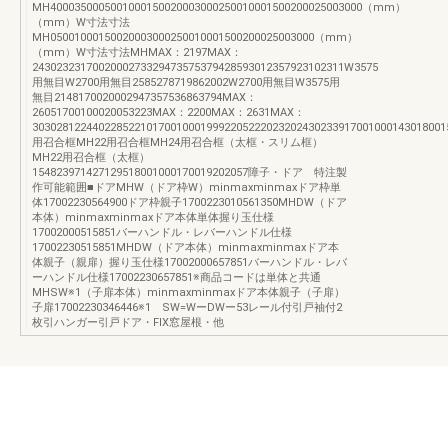
MH4000350005001000150020003000250010001500200025003000（mm）
（mm）W寸法寸法
MH05001000150020003000250010001500200025003000（mm）
（mm）W寸法寸法MHMAX：2197MAX：
2430232317002000273329473575379428593012357923102311W3575
用無目W2700用無目2585278719862002W2700用無目W3575用
無目2148170020002947357536863794MAX：
26051700100020053223MAX：2200MAX：2631MAX：
30302812244022852210170010001999220522202320243023391700100014301800
用召合框MH22用召合框MH24用召合框（太框・スリム框）
MH22用召合框（太框）
154823971427129518001000170019202057障子・ドア 特注製
作可能範囲■ドアMHW（ドア枠W）minmaxminmaxドア枠単
体17002230564900ドア枠親子1700223010561350MHDW（ドア
本体）minmaxminmaxドア本体単体握り玉仕様
17002000515851バーハンドル・レバーハンドル仕様
17002230515851MHDW（ドア本体）minmaxminmaxドア本
体親子（親扉）握り玉仕様17002000657851バーハンドル・レバ
ーハンドル仕様17002230657851※商品コードは単体と共通
MHSW※1（子扉本体）minmaxminmaxドア本体親子（子扉）
子扉17002230346446※1 SW=WーDWー53レール付引戸袖付2
枚引ハンガー引戸ドア・FIX窓屋根・他