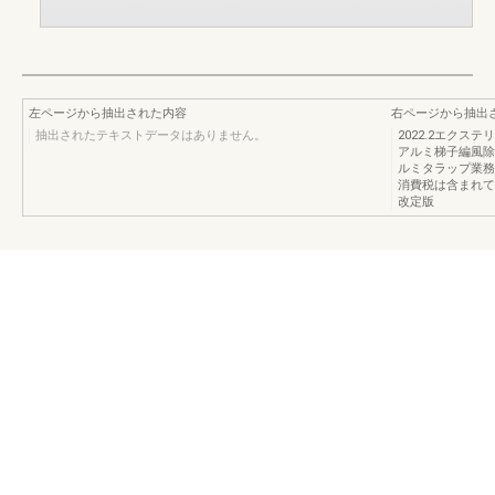
左ページから抽出された内容
右ページから抽出
抽出されたテキストデータはありません。
2022.2エク
アルミ梯子編風除
ルミタラップ業務
消費税は含まれて
改定版