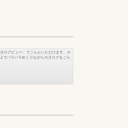
タログビュー」でごらんいただけます。カ
b上でパラパラめくりながらカタログをごら