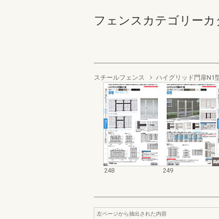
フェンスカテゴリーカタログ 
スチールフェンス
ハイグリッド門扉N1
248
249
左ページから抽出された内容