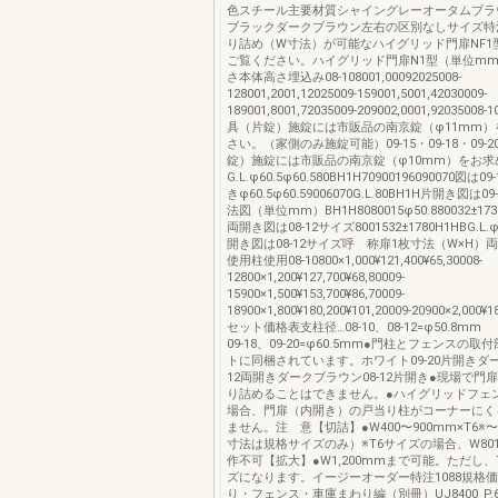
色スチール主要材質シャイングレーオータムブラ
ブラックダークブラウン左右の区別なしサイズ特
り詰め（W寸法）が可能なハイグリッド門扉NF1型は
ご覧ください。ハイグリッド門扉N1型（単位mm
さ本体高さ埋込み08-108001,00092025008-
128001,2001,12025009-159001,5001,42030009-
189001,8001,72035009-209002,0001,9203500
具（片錠）施錠には市販品の南京錠（φ11mm）
さい。（家側のみ施錠可能）09-15・09-18・09-
錠）施錠には市販品の南京錠（φ10mm）をお求
G.L.φ60.5φ60.580BH1H70900196090070図は
きφ60.5φ60.59006070G.L.80BH1H片開き図は0
法図（単位mm）BH1H8080015φ50.880032±1732±
両開き図は08-12サイズ8001532±1780H1HBG.L.φ
開き図は08-12サイズ呼 称扉1枚寸法（W×H）
使用柱使用08-10800×1,000¥121,400¥65,30008-
12800×1,200¥127,700¥68,80009-
15900×1,500¥153,700¥86,70009-
18900×1,800¥180,200¥101,20009-20900×2,000¥1
セット価格表支柱径…08-10、08-12=φ50.8m
09-18、09-20=φ60.5mm●門柱とフェンスの
トに同梱されています。ホワイト09-20片開きダー
12両開きダークブラウン08-12片開き●現場で門
り詰めることはできません。●ハイグリッドフェ
場合、門扉（内開き）の戸当り柱がコーナーにく
ません。注 意【切詰】●W400〜900mm×T6※〜
寸法は規格サイズのみ）※T6サイズの場合、W80
作不可【拡大】●W1,200mmまで可能。ただし、T
ズになります。イージーオーダー特注1088規格
り・フェンス・車庫まわり編（別冊）UJ8400_P.