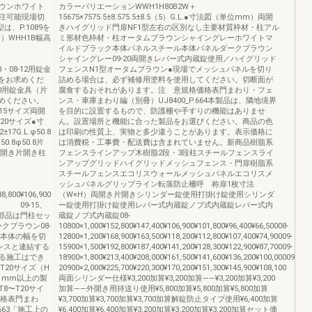
ウンホワイト
カラーバリエーションWWH1H80B2W＋
注可能現場切
15675×7575.5±8.575.5±8.5（5）G.L.●寸法図（単位mm）両開
、P.1089を
きハイグリッド門扉NF1型左右の区別なし主要材質枠材・柱アル
）WHH1B幅高
ミ形材色枠材・柱オータムブラウンシャイングレーホワイトマ
イルドブラック本体パネルスチール本体パネルダークブラウン
シャイングレー09-20両開きレバー式内蔵錠使用／ハイグリッド
8-10・08-12用錠金
フェンスN1型オータムブラウン●現場でメッシュパネルを切り
をお求めくだ
詰める場合は、必ず補修用塗料を使用してください。切断面が
20用錠金具（片
腐食するおそれがあります。注 意規格価格表門まわり・フェ
めください。
ンス・車庫まわり編（別冊）UJ8400_P.664本製品は、隣地境界
09-15サイズ両開
を目的に設置するもので、防護柵や手すりの機能はありませ
9-20サイズ●寸
ん。設置場所と機能に合った製品をお選びください。商品の色
17G.L.φ50.8
は印刷の性質上、実物と多少違うことがあります。表示価格に
50.8φ50.8片
は消費税・工事費・配送費は含まれていません。新商品樹脂系
両開き片開き柱
フェンスラインアップ木樹脂2段・3段柱スチールフェンスライ
ンアップグリッドハイグリッドメッシュフェンス・門扉樹脂系
スチールフェンスエコリスウォールメッシュパネルエコリスメ
ッシュパネルグリップライン転落防止柵呼 称扉1枚寸法
88,800¥106,900
（W×H）両開き片開きシリンダー錠使用打掛け錠使用シリンダ
m 09-15、
ー錠使用打掛け錠使用レバー式内蔵錠ノブ式内蔵錠レバー式内
取付部品は門柱セッ
蔵錠ノブ式内蔵錠08-
クブラウン08-
10800×1,000¥152,800¥147,400¥106,900¥101,800¥96,400¥66,50008-
扉本体の幅を切
12800×1,200¥168,900¥163,500¥118,200¥112,800¥107,400¥74,90009-
ンスと連結する
15900×1,500¥192,800¥187,400¥141,200¥128,300¥122,900¥87,70009-
る施工はでき
18900×1,800¥213,400¥208,000¥161,500¥141,600¥136,200¥100,00009-
T20サイズ（H
20900×2,000¥225,700¥220,300¥170,200¥151,300¥145,900¥108,100
1mm以上の製
両面シリンダー仕様¥3,200加算¥3,200加算——¥3,200加算¥3,200
8〜T20サイ
加算——外開き用持送り使用¥5,800加算¥5,800加算¥5,800加算
価格表門まわ
¥3,700加算¥3,700加算¥3,700加算解錠防止タイプ使用¥6,400加算
663「施工上の
¥6,400加算¥6,400加算¥3,200加算¥3,200加算¥3,200加算セット価