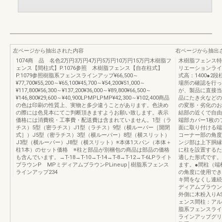
左ページから抽出された内容
右ページから抽出
1074商 品 名色2万円3万円4万円5万円10万円15万円木樹脂フ
木樹脂フェンス特
ェンス【間柱式】P.1076参照 木樹脂フェンス【自在柱式】
リエーションライ
P.1079参照樹脂系フェンスラインアップ¥66,500～
式高：1400●2
¥77,700¥55,200～¥65,100¥45,700～¥54,200¥51,000～
場所の確認を行っ
¥117,800¥56,300～¥137,200¥36,000～¥89,800¥66,500～
が、製品に直接当
¥146,800¥29,600～¥40,900LPMPLPMP¥42,300～¥102,400商品
品にたき火などの
の色は印刷の性質上、実物と多少違うことがあります。色決め
の変形・劣化のお
の際には色見本にてご判断頂きますようお願い致します。表示
結部の近くで自由
価格には消費税・工事費・配送費は含まれていません。1型（ラ
端部カバー1枚の
チス）5型（密ラチス）J1型（ラチス）9型（横ルーパー［開閉
面に取り付ける端
式］）J5型（密ラチス）3型（横ルーパー）8型（横スリット）
コーナー部の角度
J3型（横ルーパー）J8型（横スリット）※本体1スパン（本体＋
ンジ部は上下胴縁
柱1本）のセット価格 ※柱と部品が別梱包の商品は部品の価格
に柱を設置するた
も含んでいます。→T-18→T-10→T-14→T-8→T-12→T-6LPライト
適した形式です。
ブラウンP MPミディアムブラウンPLineup│樹脂系フェンス
ます。●間柱（端柱
ラインアップ234
の角度に使用でき
キ間をなくし連続
ディアムブラウン
外側に木粉入りA
ェンス間柱：アル
脂系フェンスライ
ラインアップグリ