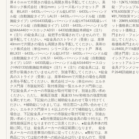
厚４０ｍｍで片開きの場合も両開き用を手配してください。美
10・12¥75,1
和ロック株式会社（単位mm）シリーズ名バックセット戸 厚
錠・プッシュプルUT
名 称LA51・6433レバーハンドル錠LAT51・6433レバーハンド
¥78,600加算プッ
ル錠（自動施錠タイプ）LAL51・6433レバーハンドル錠（自動
¥81,700加算
施錠タイプ）LHS6433高級レバーハンドル錠LHT6433高級レバ
18・20¥89,6
ーハンドル錠（自動施錠タイプ）LO51・6433レバーハンドル空
ット価格表に本加
錠MA6440ケースロックAD51・6433自動施錠本締錠※（注1）
のセット価格は、
※（注1）の錠金具には、錠把手が装備されていませんので、別
門まわり・フェン
途手配してください。※錠金具のストライク（受座）は、扉厚
出してください。
40mmで片開きの場合も両開き用を手配してください。美和ロ
格価格表門まわり
ック株式会社（単位mm）シリーズ名バックセット戸 厚名
UJ8400_P.
称LX51・6433レバーハンドル錠LHT51・6433レバーハンドル錠
（開き門扉）エル
（自動施錠タイプ）LHL51・6433レバーハンドル錠（自動施錠
イシスアルメッシ
タイプ）LG51・6433高級レバーハンドル錠AS6440ケースロッ
シャットアルコー
クHN5133自動施錠本締錠※（注1）※（注1）の錠金具には、錠
金具グランメジャー
把手が装備されていませんので、別途手配してください。※錠金
P.2648詳細納まり図
具のストライク（受座）は、扉厚40mmで片開きの場合も両開
き用を手配してください。株式会社ゴール（単位mm）エルネ
クス門扉〔市販錠対応〕取付推奨錠一覧エルネクス門扉には、
下記錠金具メーカーの市販錠が取付可能です。別途お買い求め
ください。ただし、耐風圧強度：風速33.1m/秒相当の強度性能
を満たすため、下記錠の上部に補助錠をあわせて取り付けてく
ださい。※補助錠につきましては、特注窓口へお問い合わせくだ
さい。エルネクス門扉Ｈ１４以上のサイズで補助錠なし仕様の
場合は、下記錠金具メーカーの市販錠が取付可能です。別途お
買い求めください。●取付推奨錠以外の錠金具の取り付けは、門
扉性能保証外となりますのでご注意ください。●錠金具本体の性
能に関しては、錠金具メーカーの保証範囲になります。 錠金
具メーカーの注意事項の指示に従ってください。●弊社では、本
商品については錠の本体への組み込みは行いませんので、現場