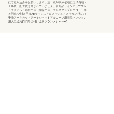
にて組み込みをお願いします。注 意96表示価格には消費税・
工事費・配送費は含まれていません。新商品ラインアッププレ
ミエスアルミ形材門扉（開き門扉）エルネクスプログコート開
き門扉AA開き門扉ABライシスアルメッシュアメリカン1型ハイ
千峰アーキカットアーキシャットアルコーブ用商品マンション
用大型通用口門扉後付け金具グランメジャー66