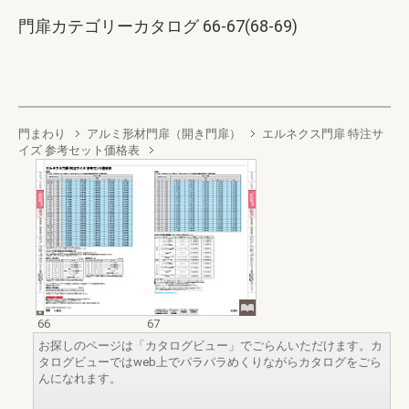
門扉カテゴリーカタログ 66-67(68-69)
門まわり
アルミ形材門扉（開き門扉）
エルネクス門扉 特注サ
イズ 参考セット価格表
66
67
お探しのページは「カタログビュー」でごらんいただけます。カ
タログビューではweb上でパラパラめくりながらカタログをごら
んになれます。