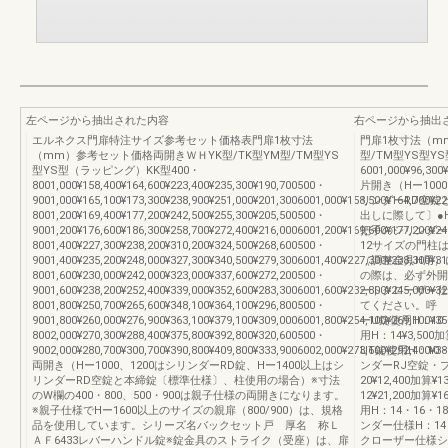
左ページから抽出された内容
右ページから抽出
エルネクス門扉特注サイズ参考セット価格表門扉1枚寸法
門扉1枚寸法（m
（mm）参考セット価格両開きＷＨYK型/TK型YM型/TM型YS
型/TM型YS型Y
型YS型（ラッピング）KK型400・
6001,000¥96,300
8001,000¥158,400¥164,600¥223,400¥235,300¥190,700500・
片開き（Hー100
9001,000¥165,100¥173,300¥238,900¥251,000¥201,3006001,000¥158,500¥164,700¥22
リンダーRD空錠
8001,200¥169,400¥177,200¥242,500¥255,300¥205,500500・
出しに際して〕●
9001,200¥176,600¥186,300¥258,700¥272,400¥216,0006001,200¥169,600¥177,200¥24
把手のシリンダー
8001,400¥227,300¥238,200¥310,200¥324,500¥268,600500・
12サイズの門柱
9001,400¥235,200¥248,000¥327,300¥340,500¥279,3006001,400¥227,300¥238,300¥3
（調整金具H用）
8001,600¥230,000¥242,000¥323,000¥337,600¥272,200500・
の際は、必ず外開
9001,600¥238,200¥252,400¥339,000¥352,600¥283,3006001,600¥232,800¥245,000¥3
ートクローザー仕
8001,800¥250,700¥265,600¥348,100¥364,100¥296,800500・
てください。呼 
9001,800¥260,000¥276,900¥363,100¥379,100¥309,0006001,800¥254,100¥269,100¥3
ーU錠使用H：10・
8002,000¥270,300¥288,400¥375,800¥392,800¥320,600500・
用H：14¥3,50
9002,000¥280,700¥300,700¥390,800¥409,800¥333,9006002,000¥273,600¥292,400¥38
UT錠使用H：10・
両開き（Hー1000、1200はシリンダーRD錠、Hー1400以上はシ
ンダーRJ空錠・プ
リンダーRD空錠と本締錠〔標準仕様〕、柱使用の場合）※寸法
20¥12,400加算
のW欄の400・800、500・900は親子仕様の両開きになります。
12¥21,200加
※親子仕様でHー1600以上のサイズの親扉（800/900）は、規格
用H：14・16・18
品を使用しています。シリーズ名バックセット戸 厚名 称Ｌ
ンダー仕様H：14・1
ＡＦ6433レバーハンドル錠※錠金具のストライク（受座）は、扉
クローザー仕様シ