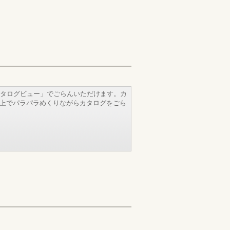
タログビュー」でごらんいただけます。カ
b上でパラパラめくりながらカタログをごら