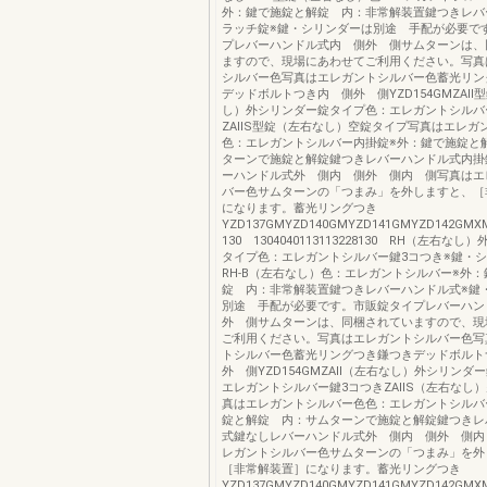
外：鍵で施錠と解錠 内：非常解装置鍵つきレバ
ラッチ錠※鍵・シリンダーは別途 手配が必要で
プレバーハンドル式内 側外 側サムターンは、
ますので、現場にあわせてご利用ください。写真
シルバー色写真はエレガントシルバー色蓄光リン
デッドボルトつき内 側外 側YZD154GMZAⅡ
し）外シリンダー錠タイプ色：エレガントシルバ
ZAⅡS型錠（左右なし）空錠タイプ写真はエレガ
色：エレガントシルバー内掛錠※外：鍵で施錠と
ターンで施錠と解錠鍵つきレバーハンドル式内掛
ーハンドル式外 側内 側外 側内 側写真はエ
バー色サムターンの「つまみ」を外しますと、［
になります。蓄光リングつき
YZD137GMYZD140GMYZD141GMYZD142GMXMKA
130 1304040113113228130 RH（左右な
タイプ色：エレガントシルバー鍵3コつき※鍵・
RH-B（左右なし）色：エレガントシルバー※外
錠 内：非常解装置鍵つきレバーハンドル式※鍵
別途 手配が必要です。市販錠タイプレバーハン
外 側サムターンは、同梱されていますので、現
ご利用ください。写真はエレガントシルバー色写
トシルバー色蓄光リングつき鎌つきデッドボルト
外 側YZD154GMZAⅡ（左右なし）外シリンダ
エレガントシルバー鍵3コつきZAⅡS（左右なし
真はエレガントシルバー色色：エレガントシルバ
錠と解錠 内：サムターンで施錠と解錠鍵つきレ
式鍵なしレバーハンドル式外 側内 側外 側内
レガントシルバー色サムターンの「つまみ」を外
［非常解装置］になります。蓄光リングつき
YZD137GMYZD140GMYZD141GMYZD142GMXMKA