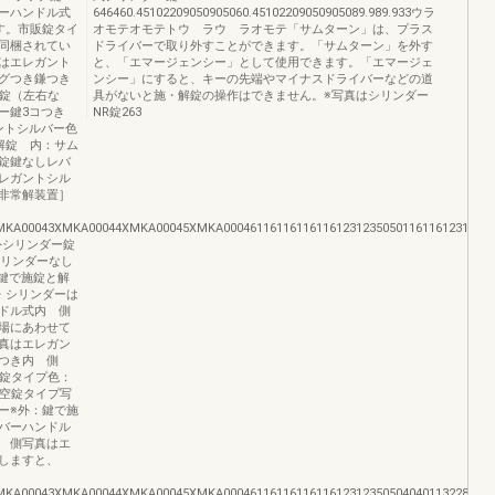
ーハンドル式
646460.45102209050905060.45102209050905089.989.933ウラ
す。市販錠タイ
オモテオモテトウ ラウ ラオモテ「サムターン」は、プラス
同梱されてい
ドライバーで取り外すことができます。「サムターン」を外す
はエレガント
と、「エマージェンシー」として使用できます。「エマージェ
グつき鎌つき
ンシー」にすると、キーの先端やマイナスドライバーなどの道
型錠（左右な
具がないと施・解錠の操作はできません。※写真はシリンダー
ー鍵3コつき
NR錠263
ントシルバー色
解錠 内：サム
錠鍵なしレバ
レガントシル
非常解装置］
00043XMKA00044XMKA00045XMKA00046116116116116123123505011611612311611
し）外シリンダー錠
シリンダーなし
：鍵で施錠と解
・シリンダーは
ドル式内 側
場にあわせて
真はエレガン
つき内 側
ー錠タイプ色：
）空錠タイプ写
ー※外：鍵で施
バーハンドル
 側写真はエ
しますと、
00043XMKA00044XMKA00045XMKA000461161161161161231235050404011322811