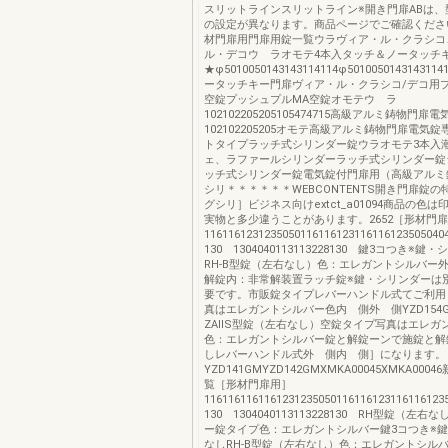
スリットラインスリットライン※開き門扉ABは、
の設定が異なります。商品ページでご確認くださ
材門扉用門扉用錠一覧ウラヴィア・ル・クラシコ
ル・デコウ ラオモテ4本入タッチ＆ノータッチ
★φ5010050143143114114φ5010050143143
ータッチキー門扉ヴィア・ル・クラシコ/デコ用プ
空錠プッシュプルMA空錠オモテウ ラ
102102205205105474715高級アルミ鋳物門扉
102102205205オモテ高級アルミ鋳物門扉電気
トタイプラッチ式シリンダー錠ウラオモテ3本入
ェ、ラファールシリンダーラッチ式シリンダー錠
ッチ式シリンダー錠電気錠付門扉用（高級アルミ
シリ＊＊＊＊＊＊WEBCONTENTS開き門扉錠
グシリ］ビジネス向けextct_a01094商品の色
実物と多少違うことがあります。2652［形材門
116116123123505011611612311611612350504
130 1304040113113228130 鍵3コつき※
RH-B型錠（左右なし）色：エレガントシルバー
解錠内：非常解装置ラッチ錠※鍵・シリンダーは
要です。市販錠タイプレバーハンドル式てご利用
真はエレガントシルバー色内 側外 側YZD154
ZAⅡS型錠（左右なし）空錠タイプ写真はエレガ
色：エレガントシルバー錠と解錠ーンで施錠と解
しレバーハンドル式外 側内 側］になります。
YZD141GMYZD142GMXMKA00045XMKA00
覧［形材門扉用］
116116116116123123505011611612311611612
130 1304040113113228130 RH型錠（左
ー錠タイプ色：エレガントシルバー鍵3コつき※
なしRH-B型錠（左右なし）色：エレガントシル