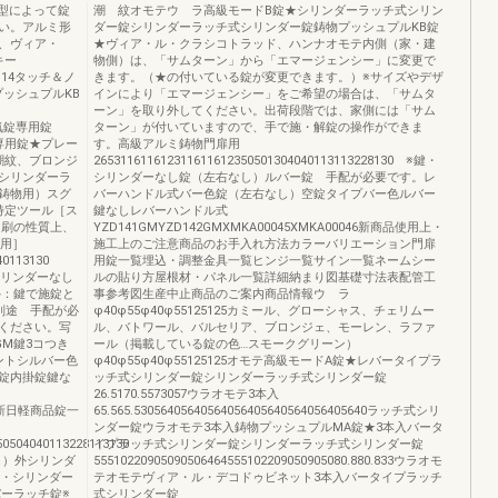
型によって錠
潮 紋オモテウ ラ高級モードB錠★シリンダーラッチ式シリン
い。アルミ形
ダー錠シリンダーラッチ式シリンダー錠鋳物プッシュプルKB錠
、ヴィア・
★ヴィア・ル・クラシコトラッド、ハンナオモテ内側（家・建
キー
物側）は、「サムターン」から「エマージェンシー」に変更で
114114タッチ＆ノ
きます。（★の付いている錠が変更できます。）※サイズやデザ
ッシュプルKB
インにより「エマージェンシー」をご希望の場合は、「サムタ
ーン」を取り外してください。出荷段階では、家側には「サム
電気錠専用錠
ターン」が付いていますので、手で施・解錠の操作ができま
錠専用錠★プレー
す。高級アルミ鋳物門扉用
潮紋、ブロンジ
265311611612311611612350501304040113113228130 ※鍵・
シリンダーラ
シリンダーなし錠（左右なし）ルバー錠 手配が必要です。レ
鋳物用）スグ
バーハンドル式バー色錠（左右なし）空錠タイプバー色ルバー
の特定ツール［ス
鍵なしレバーハンドル式
は印刷の性質上、
YZD141GMYZD142GMXMKA00045XMKA00046新商品使用上・
扉用］
施工上のご注意商品のお手入れ方法カラーバリエーション門扉
040113130
用錠一覧埋込・調整金具一覧ヒンジ一覧サイン一覧ネームシー
鍵・シリンダーなし
ルの貼り方屋根材・パネル一覧詳細納まり図基礎寸法表配管工
外：鍵で施錠と
事参考図生産中止商品のご案内商品情報ウ ラ
別途 手配が必
φ40φ55φ40φ55125125カミール、グローシャス、チェリムー
ください。写
ル、バトワール、バルセリア、ブロンジェ、モーレン、ラファ
GM鍵3コつき
ール（掲載している錠の色…スモークグリーン）
ントシルバー色
φ40φ55φ40φ55125125オモテ高級モードA錠★レバータイプラ
錠内掛錠鍵な
ッチ式シリンダー錠シリンダーラッチ式シリンダー錠
26.5170.5573057ウラオモテ3本入
046新日軽商品錠一
65.565.53056405640564056405640564056405640ラッチ式シリ
ンダー錠ウラオモテ3本入鋳物プッシュプルMA錠★3本入バータ
350504040113228113130
イプラッチ式シリンダー錠シリンダーラッチ式シリンダー錠
右なし）外シリンダ
55510220905090506464555102209050905080.880.833ウラオモ
鍵・シリンダー
テオモテヴィア・ル・デコドゥビネット3本入バータイプラッチ
バーラッチ錠※
式シリンダー錠