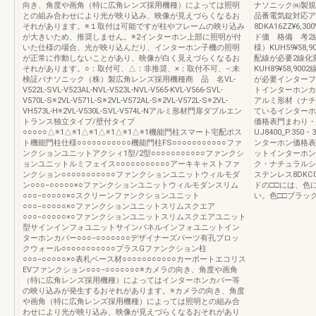
向き、角度や画角（特に広角レンズ採用機種）によっては照明
ナソニック㈱製規
との組み合わせにより光が映り込み、映像が見えづらくなるお
品番電気錠対応ア
それがあります。※１取付は可能ですが柱やフレームの映り込み
8DKA16ZZ¥6
が大きいため、推奨しません。※2インターホン上部に照明が付
ド価 格備 考2
いた仕様の場合、光が映り込んだり、インターホン子機の照明
様）KUH59¥58
が正常に作動しないことがあり、映像が白く見えづらくなるお
配線が必要2線化
それがあります。○：取付可、△：非推奨、×：取付不可、−:未
KUH89¥58,9
検証パナソニック（株）製広角レンズ採用機種商 品 名VL‐
が必要インターフェ
V522L‐SVL‐V523AL‐NVL-V523L-NVL‐V565‐KVL‐V566‐SVL‐
トインターホンカ
V570L‐S※2VL‐V571L‐S※2VL‐V572AL‐S※2VL-V572L-S※2VL-
アルミ形材（ナチュ
VH573L-H※2VL-V530L-SVL-V574L-Nアルミ形材門扉ダブルエン
ているインターホ
トランス独立タイプ/壁付タイプ
価格表門まわり・
○○○○○△※1△※1△※1△※1△※1△※1機能門柱スマート宅配ポス
UJ8400_P.3
ト機能門柱仕様○○○○○○○○○○○機能門柱FS○○○○○○○○○○○ファ
ンターホン価格表
ンクションユニットアクシィ1型/2型○○○○○○○○○○○ファンクシ
ットインターホンカ
ョンユニットルミフェイス○○○○○○○○○○○アーキキャストファ
ク・ナチュラルシ
ンクション○○○○○○○○○○○ファンクションユニットウィルモダ
ステンレス8DKC
ン○○○−○○○○○×○ファンクションユニットウィルモダンスリム
ドの□□には、色
○○○−○○○○○×○スクリーンファンクションユニット
い。色□□ブラック
○○○−○○○○○×○ファンクションユニットスリムスクエア
○○○−○○○○○×○ファンクションユニットスリムスクエアユニット
型サインインフォユニットサインパネルインフォユニットイン
ターホンカバー○○○−○○○○○○○デザイナーズパーツ有孔ブロッ
クウォール○○○○○○○○○○○プラスGファンクション柱
○○○−○○○○○×○表札ベース材○○○○○○○○○○○カーポートエコリス
EVファンクション○○○−○○○○○○○※カメラの向き、角度や画角
（特に広角レンズ採用機種）によってはインターホンカバー等
の映り込みが発生するおそれがあります。※カメラの向き、角度
や画角（特に広角レンズ採用機種）によっては照明との組み合
わせにより光が映り込み、映像が見えづらくなるおそれがあり