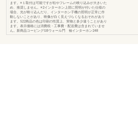
ます。※１取付は可能ですが柱やフレームの映り込みが大きいた
め、推奨しません。※2インターホン上部に照明が付いた仕様の
場合、光が映り込んだり、インターホン子機の照明が正常に作
動しないことがあり、映像が白く見えづらくなるおそれがあり
ます。522商品の色は印刷の性質上、実物と多少違うことがあり
ます。表示価格には消費税・工事費・配送費は含まれていませ
ん。新商品コーピングGBウォール門 袖インターホン248