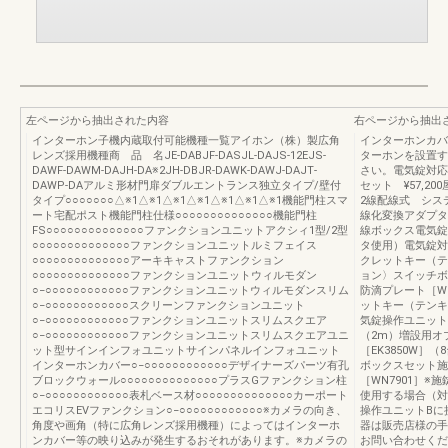
左ページから抽出された内容
右ページから抽出
インターホン子機内蔵取付可能機種一覧アイホン（株）製広角
インターホンカバ
レンズ採用機種商 品 名JE‐DABJF‐DASJL‐DAJS-12EJS-
ターホンを設置す
DAWF‐DAWM‐DAJH‐DA※2JH‐DBJR‐DAWK‐DAWJ‐DAJT‐
さい。電気錠対応
DAWP-DAアルミ形材門扉ダブルエントランス独立タイプ/壁付
セット ¥57,
タイプ○○○○○○○△※1△※1△※1△※1△※1△※1△※1機能門柱スマ
2線配線式 システム
ート宅配ポスト機能門柱仕様○○○○○○○○○○○○○○機能門柱
線化変換アダプタ
FS○○○○○○○○○○○○○○ファンクションユニットアクシィ1型/2型
線ボックス電気錠
○○○○○○○○○○○○○○ファンクションユニットルミフェイス
タ使用）電気錠対
○○○○○○○○○○○○○○アーキキャストファンクション
クレットキー（テ
○○○○○○○○○○○○○○ファンクションユニットウィルモダン
ョン〉スイッチボ
○−○○○○○○○○○○○○ファンクションユニットウィルモダンスリム
防滴プレート［W
○−○○○○○○○○○○○○スクリーンファンクションユニット
ットキー（テンキ
○−○○○○○○○○○○○○ファンクションユニットスリムスクエア
気錠操作ユニットB
○−○○○○○○○○○○○○ファンクションユニットスリムスクエアユニ
（2m）増設用オ
ット型サインインフォユニットサインパネルインフォユニット
［EK3850W
インターホンカバー○−○○○○○○○○○○○○デザイナーズパーツ有孔
ボックスセット施
ブロックウォール○○○○○○○○○○○○○○プラスGファンクション柱
［WN7901］
○−○○○○○○○○○○○○表札ベース材○○○○○○○○○○○○○○カーポート
使用する場合（対
エコリスEVファンクション○−○○○○○○○○○○○○※カメラの向き、
操作ユニットBに
角度や画角（特に広角レンズ採用機種）によってはインターホ
器は販売店様の手
ンカバー等の映り込みが発生するおそれがあります。※カメラの
お問い合わせくだ