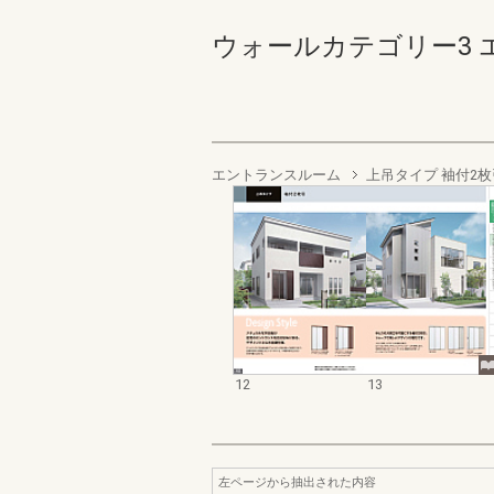
ウォールカテゴリー3 エント
エントランスルーム
上吊タイプ 袖付2枚
12
13
左ページから抽出された内容