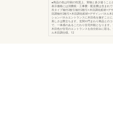
●商品の色は印刷の性質上、実物と多少違うこと
表示価格には消費税・工事費・配送費は含まれて
吊タイプ袖付2枚引袖付2枚引+木目調化粧材+デ
目調袖付2枚引+木目調化粧材+デザインパネル木
ションパネルエントランスに木目色を施すことに
美しさは際立ちます。玄関や門まわり商品とのコ
で、一体感のあるこだわり住宅外観となります。
木目色が住宅のエントランスを自分好みに彩る。
ル木目調仕様。12