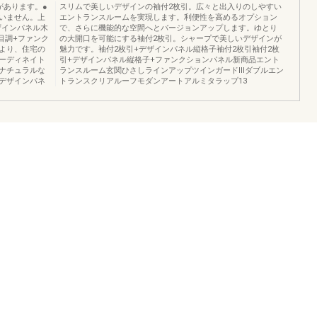
があります。●
スリムで美しいデザインの袖付2枚引。広々と出入りのしやすい
いません。上
エントランスルームを実現します。利便性を高めるオプション
ザインパネル木
で、さらに機能的な空間へとバージョンアップします。ゆとり
目調+ファンク
の大開口を可能にする袖付2枚引。シャープで美しいデザインが
より、住宅の
魅力です。袖付2枚引+デザインパネル縦格子袖付2枚引袖付2枚
ーディネイト
引+デザインパネル縦格子+ファンクションパネル新商品エント
ナチュラルな
ランスルーム玄関ひさしラインアップツインガードⅢダブルエン
デザインパネ
トランスクリアルーフモダンアートアルミタラップ13