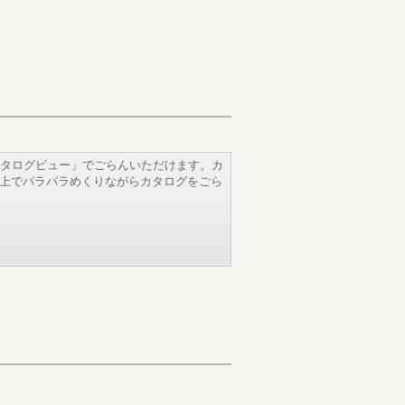
タログビュー」でごらんいただけます。カ
b上でパラパラめくりながらカタログをごら