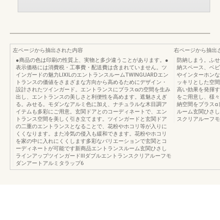
左ページから抽出された内容
右ページから抽出
●商品の色は印刷の性質上、実物と多少違うことがあります。●
防納しまう。ふせ
表示価格には消費税・工事費・配送費は含まれていません。ツ
納スペース、ベビ
インガードの魅力LIXILのエントランスルームTWINGUARDエン
やインターホンな
トランスの価値をさまざまな方向から高めるためにデザイン・
ッキリとした空間
設計されたツインガード。エントランスにプラスαの空間を生み
高い効果を発揮す
出し、エントランスの美しさと利便性を高めます。遮魅さえぎ
をご用意し、様々
る。みせる。モダンなアルミ色に加え、ナチュラルな木目調ア
納空間をプラスα
イテムも多彩にご用意。玄関ドアとのコーディネートで、エン
ルーム玄関ひさし
トランス空間を美しく引き立てます。ツインガードと玄関ドア
スクリアルーフモ
の二重のエントランスとなることで、花粉やホコリ等が入りに
くくなります。また冷気の侵入も緩和できます。花粉やホコリ
を家の中に入れにくくします多彩なバリエーションで玄関とコ
ーディネートが可能です新商品エントランスルーム玄関ひさし
ラインアップツインガードⅢダブルエントランスクリアルーフモ
ダンアートアルミタラップ6