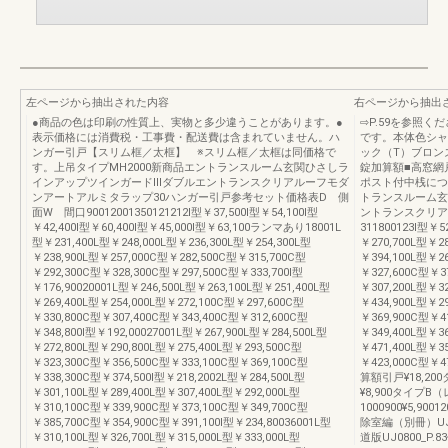
左ページから抽出された内容
右ページから抽出
●商品の色は印刷の性質上、実物と多少違うことがあります。●
⇨P.59を参照
表示価格には消費税・工事費・配送費は含まれていません。ハ
です。本体色シャ
ンガー引戸【スリム框／太框】 ※スリム框／太框は同価格で
ック（T）ブロン
す。上吊タイプMH2000新商品エントランスルーム玄関ひさしラ
錠加算額■高窓網
インアップツインガードⅢダブルエントランスクリアルーフモダ
ポスト付中桟につ
ンアートアルミタラップ30ハンガー引戸参考セット価格表D 側
トランスルーム玄
面W 間口90012001350121212I型￥37,500I型￥54,100I型
ントランスクリア
￥42,400I型￥60,400I型￥45,000I型￥63,100ランマあり18001L
311800123I型￥5
型￥231,400L型￥248,000L型￥236,300L型￥254,300L型
￥270,700L型￥2
￥238,900L型￥257,000C型￥282,500C型￥315,700C型
￥394,100L型￥26
￥292,300C型￥328,300C型￥297,500C型￥333,700I型
￥327,600C型￥3
￥176,90020001L型￥246,500L型￥263,100L型￥251,400L型
￥307,200L型￥3
￥269,400L型￥254,000L型￥272,100C型￥297,600C型
￥434,900L型￥29
￥330,800C型￥307,400C型￥343,400C型￥312,600C型
￥369,900C型￥4
￥348,800I型￥192,00027001L型￥267,900L型￥284,500L型
￥349,400L型￥3
￥272,800L型￥290,800L型￥275,400L型￥293,500C型
￥471,400L型￥35
￥323,300C型￥356,500C型￥333,100C型￥369,100C型
￥423,000C型￥4
￥338,300C型￥374,500I型￥218,2002L型￥284,500L型
算額引戸¥18,2
￥301,100L型￥289,400L型￥307,400L型￥292,000L型
¥8,900タイプB
￥310,100C型￥339,900C型￥373,100C型￥349,700C型
1000900¥5,9001
￥385,700C型￥354,900C型￥391,100I型￥234,80036001L型
除室編（別冊）UJ
￥310,100L型￥326,700L型￥315,000L型￥333,000L型
道版UJ0800_P