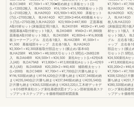
8LDC34BR ¥7,700×1＝¥7,700■留め納まり床板セット(2)
¥7,700×1＝¥7
(L=1200)2枚入 8LHA03QD ¥16,100×1=¥16,100床板セット(5)
8LHA03QD ¥16
(L=2100)2枚入 8LHA09QD ¥25,900×1=¥25,900 床板セット
8LHA09QD ¥25,
(7)(L=2700)2枚入 8LHA14QD ¥27,200×2=¥54,400幕板Ａセッ
入 8LHA14QD ¥
ト(7)(L=2750)2枚入8LHA22QD ¥23,900×2=¥47,800 正面幕板
枚入8LHA22QD 
A取付材セット(床板固定用)1個入 8LDK01BR ¥820×2＝¥1,640
(床板固定用)1個入 
側面幕板A取付材セット1個入 8LDK04BR ¥940×2＝¥1,880側
材セット1個入 8L
面幕板A取付材セット3個入 8LDK05BR ¥2,800×6＝¥16,800幕
セット3個入 8LDK
板コーナーアングル 左右各1個入 8LHA23BR ¥1,500×1＝
グル 左右各1個入 8
¥1,500 幕板端部キャップ 左右各1個入 8LHA24QD
ャップ 左右各1個入
¥2,300×1＝¥2,300床板取付部品セット(横止め/基本60)
部品セット(横止め/基
8LHA25BR ¥8,500×1＝¥8,500大引セット(1.5間)(L=2680)2本
引セット(1.5間)(L
入 8LDA64BR ¥24,500×1＝¥24,500 束柱Aセット(L=429)6本
¥24,500束柱Aセッ
入(AB) 8LDA79AB ¥13,800×1＝¥13,800束柱Aセット(L=429)9
＝¥13,800束柱A
本入(AB) 8LDA80AB ¥20,200×2＝¥40,400 補助根太セット
¥20,200×2＝¥4
(L=2000) 8LDC34BR ¥7,700×1＝¥7,700合計片勝ち納まり
¥7,700×1＝¥7
¥196,920留め納まり¥194,620合計片勝ち納まり¥237,340留め納
¥208,520合計片
まり¥235,040合計片勝ち納まり¥237,840留め納まり¥235,540合
勝ち納まり¥251,
計片勝ち納まり¥265,520留め納まり¥263,220人工木材デッキデ
¥280,320留め
ッキDS標準束柱ロング束柱基礎伏図オプション部材規格表ステ
ロング束柱基礎伏
ップデッキステップデッキ価格明細部材図面集
ップデッキ価格明