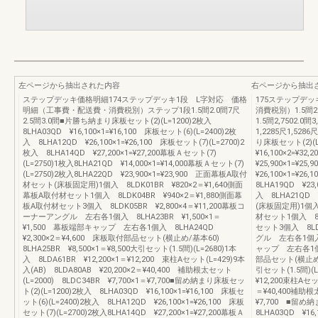
左ページから抽出された内容
右ページから抽出
ステップデッキ価格明細174ステップデッキ1段 L字対応 価格
175ステップデ
明細（工事費・配送費・消費税別）ステップ1段1.5間2.0間7尺
消費税別）1.5間2
2.5間3.0間■片勝ち納まり床板セット(2)(L=1200)2枚入
1.5間2,7502.0間
8LHA03QD ¥16,100×1=¥16,100 床板セット(6)(L=2400)2枚
1,2285尺1,5286
入 8LHA12QD ¥26,100×1=¥26,100 床板セット(7)(L=2700)2
り床板セット(2)(L
枚入 8LHA14QD ¥27,200×1=¥27,200幕板Ａセット(7)
¥16,100×2=¥3
(L=2750)1枚入8LHA21QD ¥14,000×1=¥14,000幕板Ａセット(7)
¥25,900×1=¥2
(L=2750)2枚入8LHA22QD ¥23,900×1=¥23,900 正面幕板A取付
¥26,100×1=¥2
材セット(床板固定用)1個入 8LDK01BR ¥820×2＝¥1,640側面
8LHA19QD ¥23
幕板A取付材セット1個入 8LDK04BR ¥940×2＝¥1,880側面幕
入 8LHA21QD 
板A取付材セット3個入 8LDK05BR ¥2,800×4＝¥11,200幕板コ
(床板固定用)1個入 
ーナーアングル 左右各1個入 8LHA23BR ¥1,500×1＝
材セット1個入 8L
¥1,500 幕板端部キャップ 左右各1個入 8LHA24QD
セット3個入 8LDK
¥2,300×2＝¥4,600 床板取付部品セット(横止め/基本60)
グル 左右各1個入 8
8LHA25BR ¥8,500×1＝¥8,500大引セット(1.5間)(L=2680)1本
ャップ 左右各1個入
入 8LDA61BR ¥12,200×1＝¥12,200 束柱Aセット(L=429)9本
部品セット(横止め/基
入(AB) 8LDA80AB ¥20,200×2＝¥40,400 補助根太セット
引セット(1.5間)(L
(L=2000) 8LDC34BR ¥7,700×1＝¥7,700■留め納まり床板セッ
¥12,200束柱Aセッ
ト(2)(L=1200)2枚入 8LHA03QD ¥16,100×1=¥16,100 床板セ
＝¥40,400補助根太
ット(6)(L=2400)2枚入 8LHA12QD ¥26,100×1=¥26,100 床板
¥7,700 ■留め
セット(7)(L=2700)2枚入8LHA14QD ¥27,200×1=¥27,200幕板Ａ
8LHA03QD ¥16