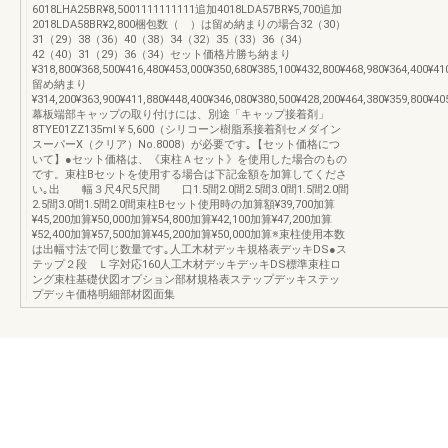
6018LHA25BR¥8,5001111111111追加4018LDA57BR¥5,700追加
2018LDA58BR¥2,800梱包数（ ）は留め納まりの場合32（30）
31（29）38（36）40（38）34（32）35（33）36（34）
42（40）31（29）36（34）セット価格片勝ち納まり
¥318,800¥368,500¥416,480¥453,000¥350,680¥385,100¥432,800¥468,980¥364,400¥41
留め納まり
¥314,200¥363,900¥411,880¥448,400¥346,080¥380,500¥428,200¥464,380¥359,800¥40
幕板端部キャップの取り付けには、別途「キャップ接着剤」
8TYE01ZZ135ml￥5,600（シリコーン樹脂系接着剤セメダイン
スーパーX（クリア）No.8008）が必要です｡【セット価格につ
いて】●セット価格は、《束柱Ａセット》を使用した場合のもの
です。束柱Bセットを使用する場合は下記金額を加算してくださ
い｡出 幅３尺4尺5尺間 口1.5間2.0間2.5間3.0間1.5間2.0間
2.5間3.0間1.5間2.0間束柱Bセット使用時の加算額¥39,700加算
¥45,200加算¥50,000加算¥54,800加算¥42,100加算¥47,200加算
¥52,400加算¥57,500加算¥45,200加算¥50,000加算※束柱使用本数
は出幅寸法で同じ数量です｡人工木材デッキ規格表デッキDS●ス
テップ２段 Ｌ字対応160人工木材デッキデッキDS標準束柱ロ
ング束柱基礎伏図オプション部材規格表ステップデッキステッ
プデッキ価格明細部材図面集