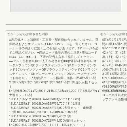
左ページから抽出された内容
右ページから抽出
●表示価格には消費税・工事費・配送費は含まれていません。選
5尺6尺7尺8尺9尺2.
択部材およびオプションは144〜149ページをご覧ください。コ
間3.0間1.5間2.0間
ーナー部の納まりに施工上のお願いがあります。111ページを必
33211313121211
ずご確認ください。■商品コード発注の際のご注意※商品コード
42（40）31（29
の●●、□□、■■には、下表の記号を入れて発注してください。
36（34）42（40
●●アルミ形材色名称□□人工木材色名称■■付帯部材色名称ABオ
47（45）38（36
ータムブラウンQDダークステインウッドQDダークステインウ
47（45）¥446,900¥
ッドSCシャイングレーQBブラウンステインウッドQBブラウン
尺6尺7尺8尺9尺2.5
ステインウッドQNグレーステインウッドQNグレーステインウ
3.0間1.5間2.0間2
ッド部材セット入数商品コード出幅/間口価格３尺4尺5尺1.5間
¥59,500加算¥45,
2.0間2.5間3.0間1.5間2.0間2.5間3.0間1.5間2.0間選択束柱Ａセッ
¥47,200加算¥52,
ト
¥54,800加算¥59,
L=42918LDA77●●¥2,500112148LDA78●●¥9,200112168LDA79●●¥13,8001198LDA80
¥59,500加算¥
大引セット1.5間
ロング束柱基礎伏
18LDA61BR¥12,20028LDA64BR¥24,500111112.0間
ップデッキ価格明
18LDA62BR¥21,60028LDA65BR¥35,700111112.5間
18LDA63BR¥21,80028LDA66BR¥36,000大引セット（連棟用）
1.5間18LDA67BR¥8,20028LDA70BR¥16,5002.0間
18LDA68BR¥14,80028LDA71BR¥29,4002.5間
18LDA69BR¥21,80028LDA72BR¥43,500補助根太セット
L=2,00018LDC34BR¥7,7001111111111床板セット（1）