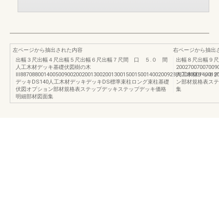
左ページから抽出された内容
右ページから抽出
出幅３尺出幅４尺出幅５尺出幅６尺出幅７尺間 口 ５.０ 間
出幅８尺出幅９尺
人工木材デッキ基礎伏図樹の木
20027007007009
Ⅲ88708800140050090020020013002001300150015001400200928887088001400120
人工木材デッキデ
デッキDS140人工木材デッキデッキDS標準束柱ロング束柱基礎
ン部材規格表ステ
伏図オプション部材規格表ステップデッキステップデッキ価格
集
明細部材図面集