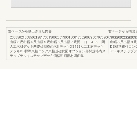
左ページから抽出された内容
右ページから抽出
200850210085021281700130020013001500170020079007970200797020020020070
70027002002009
出幅３尺出幅４尺出幅５尺出幅６尺出幅７尺間 口 ４.５ 間
出幅８尺出幅９尺
人工木材デッキ基礎伏図樹の木ⅢデッキDS138人工木材デッキ
DS標準束柱ロン
デッキDS標準束柱ロング束柱基礎伏図オプション部材規格表ス
デッキステップデ
テップデッキステップデッキ価格明細部材図面集