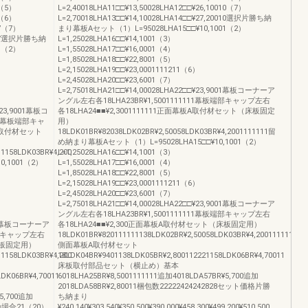
5（5）
L=2,40018LHA11□□¥13,50028LHA12□□¥26,10010（7）
5（6）
L=2,70018LHA13□□¥14,10028LHA14□□¥27,20010選択片勝ち納
07（7）
まり幕板Aセット（1）L=95028LHA15□□¥10,1001（2）
,2007選択片勝ち納
L=1,25028LHA16□□¥14,1001（3）
1（2）
L=1,55028LHA17□□¥16,0001（4）
L=1,85028LHA18□□¥22,8001（5）
L=2,15028LHA19□□¥23,0001111211（6）
L=2,45028LHA20□□¥23,6001（7）
L=2,75018LHA21□□¥14,00028LHA22□□¥23,9001幕板コーナーア
ングル左右各18LHA23BR¥1,5001111111幕板端部キャップ左右
□¥23,9001幕板コ
各18LHA24■■¥2,3001111111正面幕板A取付材セット（床板固定
11幕板端部キャ
用）
板A取付材セット
18LDK01BR¥82038LDK02BR¥2,50058LDK03BR¥4,2001111111留
め納まり幕板Aセット（1）L=95028LHA15□□¥10,1001（2）
11158LDK03BR¥4,200
L=1,25028LHA16□□¥14,1001（3）
,1001（2）
L=1,55028LHA17□□¥16,0001（4）
L=1,85028LHA18□□¥22,8001（5）
L=2,15028LHA19□□¥23,0001111211（6）
L=2,45028LHA20□□¥23,6001（7）
L=2,75018LHA21□□¥14,00028LHA22□□¥23,9001幕板コーナーア
ングル左右各18LHA23BR¥1,5001111111幕板端部キャップ左右
9001幕板コーナーア
各18LHA24■■¥2,300正面幕板A取付材セット（床板固定用）
端部キャップ左右
18LDK01BR¥820111111138LDK02BR¥2,50058LDK03BR¥4,2001111111
床板固定用）
側面幕板A取付材セット
11158LDK03BR¥4,200
18LDK04BR¥9401138LDK05BR¥2,800112221158LDK06BR¥4,70011
床板取付部品セット（横止め）基本
LDK06BR¥4,70011
6018LHA25BR¥8,5001111111追加4018LDA57BR¥5,700追加
2018LDA58BR¥2,80011梱包数22222424242828セット価格片勝
¥5,700追加
ち納まり
の場合21（20）
¥240,140¥303,540¥350,500¥390,000¥458,300¥499,200¥510,500