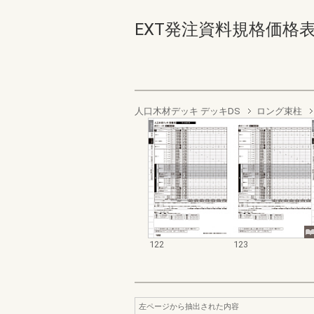
EXT発注資料規格価格表 デッ
人口木材デッキ デッキDS
ロング束柱
122
123
左ページから抽出された内容