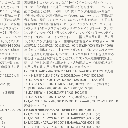
ていません。選
選択部材およびオプションは144〜149ページをご覧ください。
覧ください。コ
コーナー部の納まりに施工上のお願いがあります。111ページを
11ページを必
必ずご確認ください。●間口〔2.0間〕ロング束柱使用■商品コー
用■商品コード
ド発注の際のご注意※商品コードの●●、□□、■■には、下表の記
は、下表の記号
号を入れて発注してください。●●アルミ形材色名称□□人工木材
□□人工木材色
色名称■■付帯部材色名称ABオータムブラウンQDダークステイ
ダークステイン
ンウッドQDダークステインウッドSCシャイングレーQBブラウ
ーQBブラウン
ンステインウッドQBブラウンステインウッドQNグレーステイン
レーステインウ
ウッドQNグレーステインウッド出 幅３尺４尺５尺６尺７尺
５尺６尺７尺８
８尺９尺ロング束柱Bセット使用時の加算額¥14,800加算¥14,800
算¥14,800加
加算¥22,100加算¥22,100加算¥22,100加算¥29,400加算¥29,400加
算¥29,400加算
算【セット価格について】●セット価格は、《ロング束柱Ａセッ
グ束柱Ａセッ
ト》を使用した場合のものです。ロング束柱Bセットを使用する
ットを使用する
場合は下記金額を加算してください｡※ロング束柱使用本数は出
柱使用本数は出
幅寸法で同じ数量です｡部材セット入数商品コード出幅価格３尺
ド出幅価格３尺
４尺５尺６尺７尺８尺９尺選択ロング束柱Aセット
ト
L=87918LDA81●●¥4,6002211148LDA82●●¥18,4001122233大引
001122233大引
セット1.5間18LDA61BR¥12,20028LDA64BR¥24,5002.0間
18LDA62BR¥21,60011128LDA65BR¥35,70011111222.5間
222.0間
18LDA63BR¥21,80028LDA66BR¥36,000大引セット（連棟用）
1.5間18LDA67BR¥8,20028LDA70BR¥16,5002.0間
引セット（連棟用）
18LDA68BR¥14,80028LDA71BR¥29,4002.5間
18LDA69BR¥21,80028LDA72BR¥43,500筋交いセット
L=1,45028LDC45●●¥7,0001122238LDC47●●¥9,70022L=2,20028LDC46●●
セット
床板セット（1）
0022L=2,20028LDC46●●¥9,400222222238LDC48●●¥13,600
L=90028LHA01□□¥10,100138LHA02□□¥14,6006（2）
L=1,20028LHA03□□¥16,100138LHA04□□¥23,5006（3）
（2）
L=1,50028LHA05□□¥16,300138LHA06□□¥23,6006（4）
5（3）
L=1,80028LHA07□□¥19,000138LHA08□□¥28,6006（5）
5（4）
L=2,10028LHA09□□¥25,900138LHA10□□¥38,8006（6）