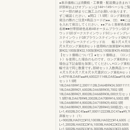
●表示価格には消費税・工事費・配送費は含まれ
択部材およびオプションは144〜149ページをご
ーナー部の納まりに施工上のお願いがあります。1
ずご確認ください。●間口〔1.5間〕ロング束柱使
発注の際のご注意※商品コードの●●、□□、■■に
を入れて発注してください。●●アルミ形材色名称
名称■■付帯部材色名称ABオータムブラウンQD
ウッドQDダークステインウッドSCシャイングレ
ステインウッドQBブラウンステインウッドQNグ
ッドQNグレーステインウッド出 幅３尺４尺
尺９尺ロング束柱Bセット使用時の加算額¥14,800加
算¥22,100加算¥22,100加算¥22,100加算¥29,400加
【セット価格について】●セット価格は、《ロン
ト》を使用した場合のものです。ロング束柱Bセ
場合は下記金額を加算してください｡※ロング束
幅寸法で同じ数量です｡部材セット入数商品コー
４尺５尺６尺７尺８尺９尺選択ロング束柱Aセッ
L=87918LDA81●●¥4,6002211148LDA82●●¥18,4
セット1.5間
18LDA61BR¥12,20011128LDA64BR¥24,50011111
18LDA62BR¥21,60028LDA65BR¥35,7002.5間
18LDA63BR¥21,80028LDA66BR¥36,000大
1.5間18LDA67BR¥8,20028LDA70BR¥16,5002.0間
18LDA68BR¥14,80028LDA71BR¥29,4002.5間
18LDA69BR¥21,80028LDA72BR¥43,500筋交い
L=1,45028LDC45●●¥7,0001122238LDC47●●¥9,7
床板セット（1）
L=90028LHA01□□¥10,10038LHA02□□¥14,6005
L=1,20028LHA03□□¥16,10038LHA04□□¥23,500
L=1,50028LHA05□□¥16,30038LHA06□□¥23,600