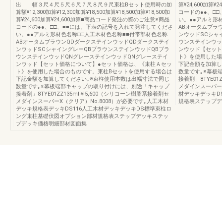
出 幅３尺４尺５尺６尺７尺８尺９尺束柱Bセット使用時の加
算¥24,600加算
算額¥12,300加算¥12,300加算¥18,500加算¥18,500加算¥18,500加
コードの●●、□
算¥24,600加算¥24,600加算■商品コード発注の際のご注意※商品
い。●●アルミ形
コードの●●、□□、■■には、下表の記号を入れて発注してくださ
ABオータムブラ
い。●●アルミ形材色名称□□人工木材色名称■■付帯部材色名称
ンウッドSCシャ
ABオータムブラウンQDダークステインウッドQDダークステイ
ウンステインウッ
ンウッドSCシャイングレーQBブラウンステインウッドQBブラ
ンウッド【セット
ウンステインウッドQNグレーステインウッドQNグレーステイ
ト》を使用した場
ンウッド【セット価格について】●セット価格は、《束柱Ａセッ
下記金額を加算し
ト》を使用した場合のものです。束柱Bセットを使用する場合は
数量です｡※幕板
下記金額を加算してください｡※束柱使用本数は出幅寸法で同じ
接着剤」8TYE01
数量です｡※幕板端部キャップの取り付けには、別途「キャップ
メダインスーパーX
接着剤」8TYE01ZZ135ml￥5,600（シリコーン樹脂系接着剤セ
材デッキデッキD
メダインスーパーX（クリア）No.8008）が必要です｡人工木材
規格表ステップデ
デッキ規格表デッキDS116人工木材デッキデッキDS標準束柱ロ
ング束柱基礎伏図オプション部材規格表ステップデッキステッ
プデッキ価格明細部材図面集