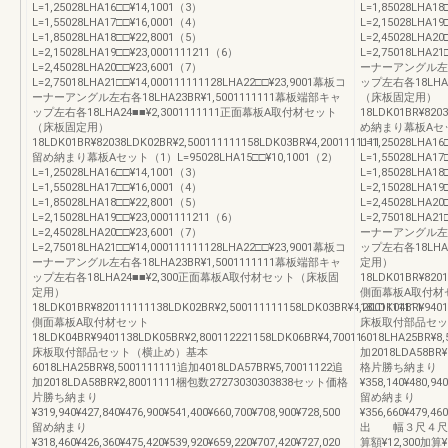
L=1,25028LHA16□□¥14,1001（3）
L=1,85028LHA1
L=1,55028LHA17□□¥16,0001（4）
L=2,15028LHA1
L=1,85028LHA18□□¥22,8001（5）
L=2,45028LHA20
L=2,15028LHA19□□¥23,0001111211（6）
L=2,75018LHA21
L=2,45028LHA20□□¥23,6001（7）
ーナーアングル左右各
L=2,75018LHA21□□¥14,000111111128LHA22□□¥23,9001幕板コ
ップ左右各18LHA
ーナーアングル左右各18LHA23BR¥1,5001111111幕板端部キャ
（床板固定用）
ップ左右各18LHA24■■¥2,3001111111正面幕板A取付材セット
18LDK01BR¥8203
（床板固定用）
め納まり幕板Aセット（
18LDK01BR¥82038LDK02BR¥2,500111111158LDK03BR¥4,2001111111
L=1,25028LHA1
留め納まり幕板Aセット（1）L=95028LHA15□□¥10,1001（2）
L=1,55028LHA1
L=1,25028LHA16□□¥14,1001（3）
L=1,85028LHA1
L=1,55028LHA17□□¥16,0001（4）
L=2,15028LHA1
L=1,85028LHA18□□¥22,8001（5）
L=2,45028LHA20
L=2,15028LHA19□□¥23,0001111211（6）
L=2,75018LHA21
L=2,45028LHA20□□¥23,6001（7）
ーナーアングル左右各
L=2,75018LHA21□□¥14,000111111128LHA22□□¥23,9001幕板コ
ップ左右各18LHA
ーナーアングル左右各18LHA23BR¥1,5001111111幕板端部キャ
定用）
ップ左右各18LHA24■■¥2,300正面幕板A取付材セット（床板固
18LDK01BR¥8201
定用）
側面幕板A取付材
18LDK01BR¥820111111138LDK02BR¥2,500111111158LDK03BR¥4,2001111111
18LDK04BR¥9401
側面幕板A取付材セット
床板取付部品セッ
18LDK04BR¥9401138LDK05BR¥2,800112221158LDK06BR¥4,70011
6018LHA25BR¥8
床板取付部品セット（横止め）基本
加2018LDA58BR
6018LHA25BR¥8,5001111111追加4018LDA57BR¥5,70011122追
格片勝ち納まり
加2018LDA58BR¥2,80011111梱包数27273030303838セット価格
¥358,140¥480,940
片勝ち納まり
留め納まり
¥319,940¥427,840¥476,900¥541,400¥660,700¥708,900¥728,500
¥356,660¥479,460
留め納まり
出 幅３尺４尺
¥318,460¥426,360¥475,420¥539,920¥659,220¥707,420¥727,020
算額¥12,300加算¥1