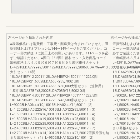
左ページから抽出された内容
右ページから抽出
●表示価格には消費税・工事費・配送費は含まれていません。選
選択部材およびオ
択部材およびオプションは144〜149ページをご覧ください。コ
コーナー部の納ま
ーナー部の納まりに施工上のお願いがあります。111ページを必
必ずご確認くださ
ずご確認ください。●間口〔3.5間〕部材セット入数商品コード
ド出幅価格３尺４
出幅価格３尺４尺５尺６尺７尺８尺９尺選択束柱Ａセット
L=42918LDA77●●
L=42918LDA77●●¥2,500112248LDA78●●¥9,20068LDA79●●¥13,80011198LDA80●●¥
大引セット1.5間18LD
大引セット1.5間
18LDA62BR¥21,6
18LDA61BR¥12,20011128LDA64BR¥24,50011111222.0間
18LDA63BR¥21
18LDA62BR¥21,60028LDA65BR¥35,7002.5間
1.5間18LDA67BR¥
18LDA63BR¥21,80028LDA66BR¥36,000大引セット（連棟用）
18LDA68BR¥14,8
1.5間18LDA67BR¥8,20028LDA70BR¥16,5002.0間
18LDA69BR¥21
18LDA68BR¥14,80011128LDA71BR¥29,40011111222.5間
L=90028LHA01□□
18LDA69BR¥21,80028LDA72BR¥43,500床板セット（1）
L=1,20028LHA03
L=90028LHA01□□¥10,100138LHA02□□¥14,60011（2）
L=1,50028LHA05
L=1,20028LHA03□□¥16,100138LHA04□□¥23,50011（3）
L=1,80028LHA07
L=1,50028LHA05□□¥16,300138LHA06□□¥23,60011（4）
L=2,10028LHA09
L=1,80028LHA07□□¥19,000138LHA08□□¥28,60011（5）
L=2,40018LHA11
L=2,10028LHA09□□¥25,900138LHA10□□¥38,80011（6）
L=2,70018LHA1
L=2,40018LHA11□□¥13,500128LHA12□□¥26,10017（7）
まり幕板Aセット（1）
L=2,70018LHA13□□¥14,100128LHA14□□¥27,20017選択片勝ち納
L=1,25028LHA1
まり幕板Aセット（1）L=95028LHA15□□¥10,1001（2）
L=1,55028LHA1