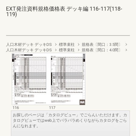
EXT発注資料規格価格表 デッキ編 116-117(118-
119)
人口木材デッキ デッキDS
標準束柱
規格表〔間口：3.5間〕
人口木材デッキ デッキDS
標準束柱
規格表〔間口：4.0間〕
116
117
お探しのページは「カタログビュー」でごらんいただけます。カ
タログビューではweb上でパラパラめくりながらカタログをごら
んになれます。