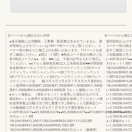
左ページから抽出された内容
右ページから抽出
●表示価格には消費税・工事費・配送費は含まれていません。選
選択部材およびオ
択部材およびオプションは144〜149ページをご覧ください。コ
コーナー部の納ま
ーナー部の納まりに施工上のお願いがあります。111ページを必
必ずご確認くださ
ずご確認ください。●間口〔1.5間〕■商品コード発注の際のご注
ド出幅価格３尺４
意※商品コードの●●、□□、■■には、下表の記号を入れて発注し
L=42918LDA77●●
てください。●●アルミ形材色名称□□人工木材色名称■■付帯部材
大引セット1.5間18LD
色名称ABオータムブラウンQDダークステインウッドQDダーク
18LDA62BR¥21,6
ステインウッドSCシャイングレーQBブラウンステインウッド
18LDA63BR¥21
QBブラウンステインウッドQNグレーステインウッドQNグレー
1.5間18LDA67BR¥
ステインウッド出 幅３尺４尺５尺６尺７尺８尺９尺束柱Bセ
18LDA68BR¥14,8
ット使用時の加算額¥7,200加算¥7,200加算¥11,300加算¥11,300加
18LDA69BR¥21
算¥11,300加算¥14,400加算¥14,400加算【セット価格について】
L=90028LHA01□□
●セット価格は、《束柱Ａセット》を使用した場合のものです。
L=1,20028LHA03
束柱Bセットを使用する場合は下記金額を加算してください｡※束
L=1,50028LHA05
柱使用本数は出幅寸法で同じ数量です｡部材セット入数商品コー
L=1,80028LHA07
ド出幅価格３尺４尺５尺６尺７尺８尺９尺選択束柱Ａセット
L=2,10028LHA09
L=42918LDA77●●¥2,50048LDA78●●¥9,20068LDA79●●¥13,800112298LDA80●●¥20,
L=2,40018LHA11
大引セット1.5間
L=2,70018LHA1
18LDA61BR¥12,20011128LDA64BR¥24,50011111222.0間
まり幕板Aセット（1）
18LDA62BR¥21,60028LDA65BR¥35,7002.5間
L=1,25028LHA1
18LDA63BR¥21,80028LDA66BR¥36,000大引セット（連棟用）
L=1,55028LHA1