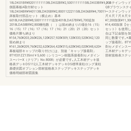
18LDK01BR¥820111111138LDK02BR¥2,500111111158LDK03BR¥4,200
クステインウッド
側面幕板A取付材セット
QBブラウンステ
18LDK04BR¥9401138LDK05BR¥2,800112221158LDK06BR¥4,70011
ーステインウッ
床板取付部品セット（横止め）基本
尺６尺７尺８尺９尺
6018LHA25BR¥8,5001111111追加4018LDA57BR¥5,700追加
¥7,200加算¥11,3
2018LDA58BR¥2,800梱包数（ ）は留め納まりの場合16（15）
¥14,400加算
16（15）17（16）17（16）17（16）21（20）21（20）セット
セット》を使用し
価格片勝ち納まり
合は下記金額を加
¥154,760¥203,260¥226,120¥257,920¥309,120¥333,520¥342,120
同じ数量です｡※
留め納まり
ップ接着剤」8TYE
¥161,260¥209,760¥232,620¥264,420¥315,620¥340,020¥348,620※
剤セメダインスーパ
幕板端部キャップの取り付けには、別途「キャップ接着剤」
工木材デッキデッ
8TYE01ZZ135ml￥5,600（シリコーン樹脂系接着剤セメダイン
部材規格表ステッ
スーパーX（クリア）No.8008）が必要です｡人工木材デッキ規
格表デッキDS112人工木材デッキデッキDS標準束柱ロング束柱
基礎伏図オプション部材規格表ステップデッキステップデッキ
価格明細部材図面集