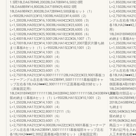
1.5間18LDA67BR¥8,20028LDA70BR¥16,5002.0間
L=1,85028LHA1
18LDA68BR¥14,80028LDA71BR¥29,4002.5間
L=2,15028LHA19
18LDA69BR¥21,80028LDA72BR¥43,500床板セット（1）
L=2,45028LHA2
L=90028LHA01□□¥10,10038LHA02□□¥14,6005（2）
L=2,75018LHA2
L=1,20028LHA03□□¥16,10038LHA04□□¥23,5005（3）
ングル左右各18LH
L=1,50028LHA05□□¥16,30038LHA06□□¥23,6005（4）
各18LHA24■■
L=1,80028LHA07□□¥19,00038LHA08□□¥28,6005（5）
用）
L=2,10028LHA09□□¥25,90038LHA10□□¥38,8005（6）
18LDK01BR¥8203
L=2,40018LHA11□□¥13,500128LHA12□□¥26,1007（7）
め納まり幕板Aセット（
L=2,70018LHA13□□¥14,100128LHA14□□¥27,2007選択片勝ち納
L=1,25028LHA1
まり幕板Aセット（1）L=95028LHA15□□¥10,1001（2）
L=1,55028LHA1
L=1,25028LHA16□□¥14,1001（3）
L=1,85028LHA1
L=1,55028LHA17□□¥16,0001（4）
L=2,15028LHA19
L=1,85028LHA18□□¥22,8001（5）
L=2,45028LHA2
L=2,15028LHA19□□¥23,0001（6）
L=2,75018LHA2
L=2,45028LHA20□□¥23,6001（7）
ングル左右各18LH
L=2,75018LHA21□□¥14,000111111128LHA22□□¥23,9001幕板コ
各18LHA24■■
ーナーアングル左右各18LHA23BR¥1,5001111111幕板端部キャ
18LDK01BR¥8201
ップ左右各18LHA24■■¥2,3001111111正面幕板A取付材セット
側面幕板A取付材
（床板固定用）
18LDK04BR¥9401
18LDK01BR¥820111111138LDK02BR¥2,500111111158LDK03BR¥4,200
床板取付部品セッ
留め納まり幕板Aセット（1）L=95028LHA15□□¥10,1001（2）
6018LHA25BR¥8
L=1,25028LHA16□□¥14,1001（3）
2018LDA58BR¥
L=1,55028LHA17□□¥16,0001（4）
ち納まり
L=1,85028LHA18□□¥22,8001112111（5）
¥200,540¥263,940
L=2,15028LHA19□□¥23,0001（6）
留め納まり
L=2,45028LHA20□□¥23,6001（7）
¥199,060¥262,46
L=2,75018LHA21□□¥14,00028LHA22□□¥23,9001幕板コーナーア
商品コード発注の
ングル左右各18LHA23BR¥1,5001111111幕板端部キャップ左右
下表の記号を入れ
各18LHA24■■¥2,300正面幕板A取付材セット（床板固定用）
人工木材色名称■