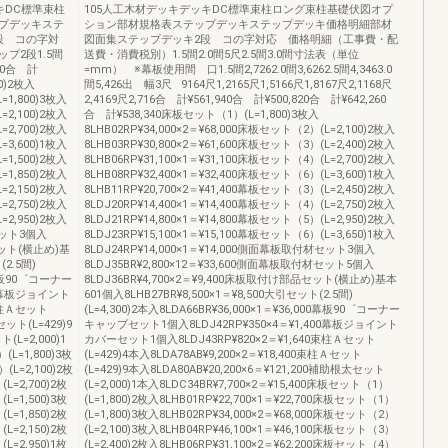
キDC標準束柱
105人工木材デッキデッキDC標準束柱ロング束柱基礎伏図オプ
プデッキステ
ション部材規格表ステップデッキステップデッキ価格明細部材
段 コの字対
図面集ステップデッキ2段 コの字対応 価格明細（工事費・配
プ2段1.5間
送費・消費税別）1.5間2.0間5尺2.5間3.0間寸法表（単位
320合 計
=mm） ※幕板使用間 口1.5間2,7262.0間3,6262.5間4,3463.0
0)2枚入
間5,426出 幅3尺 9164尺1,2165尺1,5166尺1,8167尺2,1168尺
=1,800)3枚入
2,4169尺2,716合 計¥561,940合 計¥500,820合 計¥642,260
=2,100)2枚入
合 計¥538,340床板セット（1）(L=1,800)3枚入
=2,700)2枚入
8LHB02RP¥34,000×2＝¥68,000床板セット（2）(L=2,100)2枚入
=3,600)1枚入
8LHB03RP¥30,800×2＝¥61,600床板セット（3）(L=2,400)2枚入
=1,500)2枚入
8LHB06RP¥31,100×1＝¥31,100床板セット（4）(L=2,700)2枚入
=1,850)2枚入
8LHB08RP¥32,400×1＝¥32,400床板セット（6）(L=3,600)1枚入
=2,150)2枚入
8LHB11RP¥20,700×2＝¥41,400幕板セット（3）(L=2,450)2枚入
=2,750)2枚入
8LDJ20RP¥14,400×1＝¥14,400幕板セット（4）(L=2,750)2枚入
=2,950)2枚入
8LDJ21RP¥14,800×1＝¥14,800幕板セット（5）(L=2,950)2枚入
材セット3個入
8LDJ23RP¥15,100×1＝¥15,100幕板セット（6）(L=3,650)1枚入
品セット(横止め)基
8LDJ24RP¥14,000×1＝¥14,000側面幕板取付材セット3個入
(2.5間)
8LDJ35BR¥2,800×12＝¥33,600側面幕板取付材セット5個入
00幕板90゜コーナー
8LDJ36BR¥4,700×2＝¥9,400床板取付け部品セット(横止め)基本
00幕板ジョイント
601個入8LHB27BR¥8,500×1＝¥8,500大引セット(2.5間)
束柱Ａセット
(L=4,300)2本入8LDA66BR¥36,000×1＝¥36,000幕板90゜コーナー
セット(L=429)9
キャップセット1個入8LDJ42RP¥350×4＝¥1,400幕板ジョイント
(L=2,000)1
カバーセット1個入8LDJ43RP¥820×2＝¥1,640束柱Ａセット
(L=1,800)3枚
(L=429)4本入8LDA78AB¥9,200×2＝¥18,400束柱Ａセット
(L=2,100)2枚
(L=429)9本入8LDA80AB¥20,200×6＝¥121,200補助根太セット
L=2,700)2枚
(L=2,000)1本入8LDC34BR¥7,700×2＝¥15,400床板セット（1）
L=1,500)3枚
(L=1,800)2枚入8LHB01RP¥22,700×1＝¥22,700床板セット（1）
L=1,850)2枚
(L=1,800)3枚入8LHB02RP¥34,000×2＝¥68,000床板セット（2）
L=2,150)2枚
(L=2,100)3枚入8LHB04RP¥46,100×1＝¥46,100床板セット（3）
L=2,950)1枚
(L=2,400)2枚入8LHB06RP¥31,100×2＝¥62,200床板セット（4）