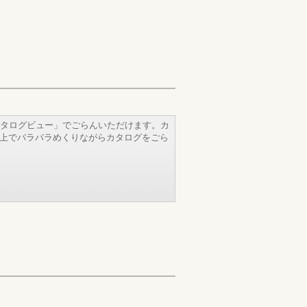
タログビュー」でごらんいただけます。カ
b上でパラパラめくりながらカタログをごら