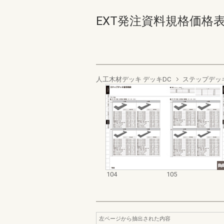
EXT発注資料規格価格表 デッ
人工木材デッキ デッキDC
ステップデッ
104
105
左ページから抽出された内容