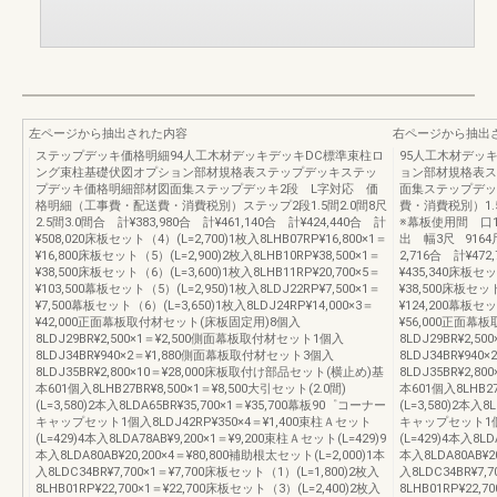
左ページから抽出された内容
右ページから抽出
ステップデッキ価格明細94人工木材デッキデッキDC標準束柱ロ
95人工木材デッ
ング束柱基礎伏図オプション部材規格表ステップデッキステッ
ョン部材規格表ス
プデッキ価格明細部材図面集ステップデッキ2段 L字対応 価
面集ステップデッ
格明細（工事費・配送費・消費税別）ステップ2段1.5間2.0間8尺
費・消費税別）1.
2.5間3.0間合 計¥383,980合 計¥461,140合 計¥424,440合 計
※幕板使用間 口1.5間2
¥508,020床板セット（4）(L=2,700)1枚入8LHB07RP¥16,800×1＝
出 幅3尺 9164尺1
¥16,800床板セット（5）(L=2,900)2枚入8LHB10RP¥38,500×1＝
2,716合 計¥472
¥38,500床板セット（6）(L=3,600)1枚入8LHB11RP¥20,700×5＝
¥435,340床板セッ
¥103,500幕板セット（5）(L=2,950)1枚入8LDJ22RP¥7,500×1＝
¥38,500床板セット
¥7,500幕板セット（6）(L=3,650)1枚入8LDJ24RP¥14,000×3＝
¥124,200幕板セッ
¥42,000正面幕板取付材セット(床板固定用)8個入
¥56,000正面
8LDJ29BR¥2,500×1＝¥2,500側面幕板取付材セット1個入
8LDJ29BR¥2,
8LDJ34BR¥940×2＝¥1,880側面幕板取付材セット3個入
8LDJ34BR¥94
8LDJ35BR¥2,800×10＝¥28,000床板取付け部品セット(横止め)基
8LDJ35BR¥2,
本601個入8LHB27BR¥8,500×1＝¥8,500大引セット(2.0間)
本601個入8LHB27
(L=3,580)2本入8LDA65BR¥35,700×1＝¥35,700幕板90゜コーナー
(L=3,580)2本入
キャップセット1個入8LDJ42RP¥350×4＝¥1,400束柱Ａセット
キャップセット1個入
(L=429)4本入8LDA78AB¥9,200×1＝¥9,200束柱Ａセット(L=429)9
(L=429)4本入8LD
本入8LDA80AB¥20,200×4＝¥80,800補助根太セット(L=2,000)1本
本入8LDA80AB¥2
入8LDC34BR¥7,700×1＝¥7,700床板セット（1）(L=1,800)2枚入
入8LDC34BR¥7,
8LHB01RP¥22,700×1＝¥22,700床板セット（3）(L=2,400)2枚入
8LHB01RP¥22,