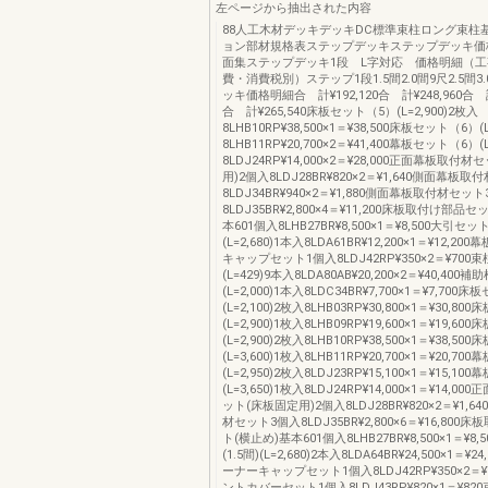
左ページから抽出された内容
88人工木材デッキデッキDC標準束柱ロング束柱
ョン部材規格表ステップデッキステップデッキ価
面集ステップデッキ1段 L字対応 価格明細（
費・消費税別）ステップ1段1.5間2.0間9尺2.5間
ッキ価格明細合 計¥192,120合 計¥248,960合 計¥
合 計¥265,540床板セット（5）(L=2,900)2枚入
8LHB10RP¥38,500×1＝¥38,500床板セット（6）(L
8LHB11RP¥20,700×2＝¥41,400幕板セット（6）(L
8LDJ24RP¥14,000×2＝¥28,000正面幕板取付
用)2個入8LDJ28BR¥820×2＝¥1,640側面幕板
8LDJ34BR¥940×2＝¥1,880側面幕板取付材セッ
8LDJ35BR¥2,800×4＝¥11,200床板取付け部品
本601個入8LHB27BR¥8,500×1＝¥8,500大引セット
(L=2,680)1本入8LDA61BR¥12,200×1＝¥12,2
キャップセット1個入8LDJ42RP¥350×2＝¥700
(L=429)9本入8LDA80AB¥20,200×2＝¥40,40
(L=2,000)1本入8LDC34BR¥7,700×1＝¥7,700
(L=2,100)2枚入8LHB03RP¥30,800×1＝¥30,8
(L=2,900)1枚入8LHB09RP¥19,600×1＝¥19,6
(L=2,900)2枚入8LHB10RP¥38,500×1＝¥38,5
(L=3,600)1枚入8LHB11RP¥20,700×1＝¥20,7
(L=2,950)2枚入8LDJ23RP¥15,100×1＝¥15,1
(L=3,650)1枚入8LDJ24RP¥14,000×1＝¥14,
ット(床板固定用)2個入8LDJ28BR¥820×2＝¥1,
材セット3個入8LDJ35BR¥2,800×6＝¥16,80
ト(横止め)基本601個入8LHB27BR¥8,500×1＝¥8
(1.5間)(L=2,680)2本入8LDA64BR¥24,500×1＝¥
ーナーキャップセット1個入8LDJ42RP¥350×2＝
ントカバーセット1個入8LDJ43RP¥820×1＝¥8