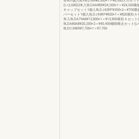
本601個入8LHB27BR¥8,500×1＝¥8,500大引セット
(L=2,680)2本入8LDA64BR¥24,500×1＝¥24,5
キャップセット1個入8LDJ42RP¥350×2＝¥70
バーセット1個入8LDJ43RP¥820×1＝¥820束柱Ａセ
本入8LDA79AB¥13,800×1＝¥13,800束柱Ａセット(
8LDA80AB¥20,200×2＝¥40,400補助根太セット(L=
8LDC34BR¥7,700×1＝¥7,700