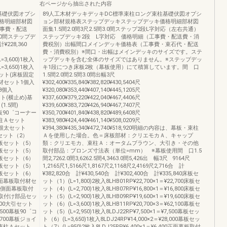
右ページから抽出された内容
基礎伏図オプシ
89人工木材デッキデッキDC標準束柱ロング束柱基礎伏図オプシ
格明細部材図
ョン部材規格表ステップデッキステップデッキ価格明細部材図
工事費・配送
面集1.5間2.0間3尺2.5間3.0間ステップ2段L字対応（左右共通）
3.0間ステップデ
ステップデッキ2段 L字対応 価格明細（工事費・配送費・消
228,360
費税別）出幅間口メインデッキ価格表（工事費・束石代・配送
費・消費税別）※間口・出幅はメインデッキのサイズです。ステ
=3,600)1枚入
ップデッキを含む全体のサイズではありません。※ステップデッ
=3,650)1枚入
キ1段につき床板2枚（幕板使用）にて積算しています。間 口
材セット(床板固定
1.5間2.0間2.5間3.0間出幅3尺
取付材セット1個入
¥302,400¥335,840¥382,820¥430,5404尺
ト3個入
¥320,080¥353,440¥407,140¥445,1205尺
セット(横止め)基
¥337,600¥379,220¥422,040¥467,4406尺
(1.5間)
¥339,600¥383,720¥426,940¥467,7407尺
00幕板90゜コーナー
¥350,700¥401,840¥438,820¥489,6408尺
束柱Ａセット
¥383,980¥424,440¥461,140¥508,0209尺
0補助根太セット
¥394,380¥435,340¥472,740¥518,920明細の内容は、幕板・束柱
床板セット（2）
Ａを使用した場合。色＝床板部材：クリエモカＡ、キャップ
00床板セット（5）
類：クリエモカ、束柱Ａ：オータムブラウン、大引き・その他
00床板セット（5）
取付部品：ブロンズ寸法表（単位=mm） ※幕板使用間 口1.5
00床板セット（6）
間2,7262.0間3,6262.5間4,3463.0間5,426出 幅3尺 9164尺
00幕板セット（5）
1,2165尺1,5166尺1,8167尺2,1168尺2,4169尺2,716合 計
00幕板セット（6）
¥382,820合 計¥430,540合 計¥302,400合 計¥335,840床板セ
000正面幕板取付材セ
ット（1）(L=1,800)2枚入8LHB01RP¥22,700×1＝¥22,700床板セ
640側面幕板取付
ット（4）(L=2,700)1枚入8LHB07RP¥16,800×1＝¥16,800床板セ
0床板取付け部品セッ
ット（5）(L=2,900)1枚入8LHB09RP¥19,600×1＝¥19,600床板セ
,500大引セット
ット（6）(L=3,600)1枚入8LHB11RP¥20,700×3＝¥62,100幕板セ
24,500幕板90゜コ
ット（5）(L=2,950)1枚入8LDJ22RP¥7,500×1＝¥7,500幕板セッ
¥700幕板ジョイ
ト（6）(L=3,650)1枚入8LDJ24RP¥14,000×2＝¥28,000幕板セッ
20束柱Ａセット
ト（7）(L=950)2枚入8LDJ25RP¥6,400×1＝¥6,400正面幕板取付