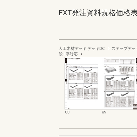
EXT発注資料規格価格表 デッ
人工木材デッキ デッキDC
ステップデッ
段 L字対応
88
89