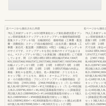
左ページから抽出された内容
右ページから抽出
78人工木材デッキデッキDC標準束柱ロング束柱基礎伏図オプシ
79人工木材デッ
ョン部材規格表ステップデッキステップデッキ価格明細部材図
ョン部材規格表ス
面集ステップデッキ1段 出幅側対応 価格明細（工事費・配送
面集1.5間 2.0間
費・消費税別）ステップ1段出幅側対応（左右共通）価格表（工
6尺1.5間 2.0間 
事費・束石代・配送費・消費税別）※間口・出幅はメインデッキ
尺寸法表（単位=mm
のサイズです。ステップデッキを含む全体のサイズではありま
3,6262.5間4,34
せん。※ステップデッキ1段につき床板2枚（幕板使用）にて積算
1,8167尺2,1168
しています。間 口1.5間2.0間2.5間3.0間出幅3尺¥54,1304尺
合 計¥87,190合
¥59,3305尺¥68,9906尺¥72,2907尺¥80,3908尺¥87,1909尺¥94,890
8LHB03RP¥30,
出幅メインデッキ1.5間 2.0間 2.5間 3.0間3尺1.5間 2.0間
8LDJ22RP¥7,
2.5間 3.0間4尺1.5間 2.0間 2.5間 3.0間5尺明細の内容は、
用)2個入8LDJ28
幕板・束柱Ａを使用した場合。色＝床板部材：クリエモカＡ、
8LDJ35BR¥2,
キャップ類：クリエモカ、束柱Ａ：オータムブラウン、大引
601個入8LHB27B
き・その他取付部品：ブロンズステップデッキ価格明細合 計
(L=2,680)1本入
¥54,130合 計¥59,330合 計¥68,990床板セット（7）(L=900)2
キャップセット1個入
枚入8LHB12RP¥12,100×1＝¥12,100幕板セット（7）(L=950)2枚
(L=429)6本入8L
入8LDJ25RP¥6,400×1＝¥6,400正面幕板取付材セット(床板固定
(L=2,400)2枚入
用)2個入8LDJ28BR¥820×2＝¥1,640側面幕板取付材セット1個入
(L=2,950)1枚入
8LDJ34BR¥940×1＝¥940側面幕板取付材セット3個入
ト(床板固定用)2個入
8LDJ35BR¥2,800×1＝¥2,800床板取付け部品セット(横止め)基本
セット3個入8LDJ3
601個入8LHB27BR¥8,500×1＝¥8,500大引セット(1.5間)
個入8LDJ36BR¥