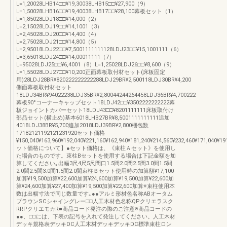
L=1,20028LHB14□□¥19,30038LHB15□□¥27,900（9）
L=1,50028LHB16□□¥19,40038LHB17□□¥28,100幕板セット（1）
L=1,85028LDJ18□□¥14,000（2）
L=2,15028LDJ19□□¥14,1001（3）
L=2,45028LDJ20□□¥14,400（4）
L=2,75028LDJ21□□¥14,800（5）
L=2,95018LDJ22□□¥7,5001111111128LDJ23□□¥15,1001111（6）
L=3,65018LDJ24□□¥14,00011111（7）
L=95028LDJ25□□¥6,4001（8）L=1,25028LDJ26□□¥8,600（9）
L=1,55028LDJ27□□¥10,200正面幕板取付材セット(床板固定
用)28LDJ28BR¥820222222222288LDJ29BR¥2,500118LDJ30BR¥4,200
側面幕板取付材セット
18LDJ34BR¥94022238LDJ35BR¥2,80044244264458LDJ36BR¥4,700222
幕板90°コーナーキャップセット18LDJ42□□¥3502222222222幕
板ジョイントカバーセット18LDJ43□□¥8201111111床板取付け
部品セット(横止め)基本6018LHB27BR¥8,5001111111111追加
4018LDJ38BR¥5,700追加2018LDJ39BR¥2,800梱包数
17182121192121231920セット価格
¥150,040¥163,960¥192,040¥221,160¥162,940¥181,240¥214,560¥232,460¥171,040¥
ット価格について】●セット価格は、《束柱Ａセット》を使用し
た場合のものです。束柱Bセットを使用する場合は下記金額を加
算してください｡出幅3尺4尺5尺間口1.5間2.0間2.5間3.0間1.5間
2.0間2.5間3.0間1.5間2.0間束柱Ｂセット使用時の加算額¥17,100
加算¥19,500加算¥22,600加算¥24,600加算¥19,500加算¥22,600加
算¥24,600加算¥27,400加算¥19,500加算¥22,600加算※束柱使用本
数は出幅寸法で同じ数量です｡●●アルミ形材色名称ABオータム
ブラウンSCシャイングレー□□人工木材色名称QPクリエラスク
RRPクリエモカR■商品コード発注の際のご注意※商品コードの
●●、□□には、下表の記号を入れて発注してください。人工木材
デッキ規格表デッキDC人工木材デッキデッキDC標準束柱ロン