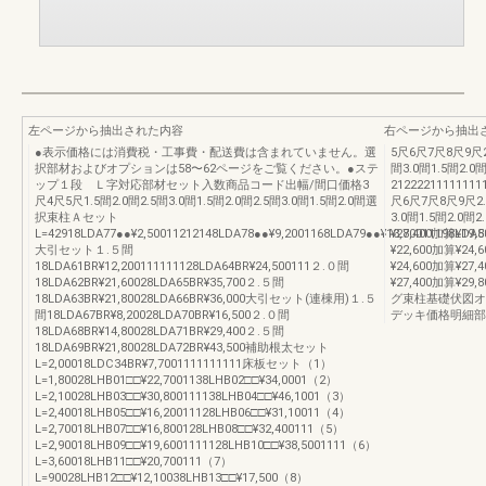
左ページから抽出された内容
右ページから抽出
●表示価格には消費税・工事費・配送費は含まれていません。選
5尺6尺7尺8尺9尺2.
択部材およびオプションは58〜62ページをご覧ください。●ステ
間3.0間1.5間2.0間
ップ１段 Ｌ字対応部材セット入数商品コード出幅/間口価格3
212222111111111
尺4尺5尺1.5間2.0間2.5間3.0間1.5間2.0間2.5間3.0間1.5間2.0間選
尺6尺7尺8尺9尺2.5
択束柱Ａセット
3.0間1.5間2.0間2
L=42918LDA77●●¥2,50011212148LDA78●●¥9,2001168LDA79●●¥13,80011198LDA8
¥27,400加算¥19,
大引セット１.５間
¥22,600加算¥24,
18LDA61BR¥12,200111111128LDA64BR¥24,500111２.０間
¥24,600加算¥27,
18LDA62BR¥21,60028LDA65BR¥35,700２.５間
¥27,400加算¥
18LDA63BR¥21,80028LDA66BR¥36,000大引セット(連棟用)１.５
グ束柱基礎伏図オ
間18LDA67BR¥8,20028LDA70BR¥16,500２.０間
デッキ価格明細部
18LDA68BR¥14,80028LDA71BR¥29,400２.５間
18LDA69BR¥21,80028LDA72BR¥43,500補助根太セット
L=2,00018LDC34BR¥7,7001111111111床板セット（1）
L=1,80028LHB01□□¥22,7001138LHB02□□¥34,0001（2）
L=2,10028LHB03□□¥30,800111138LHB04□□¥46,1001（3）
L=2,40018LHB05□□¥16,20011128LHB06□□¥31,10011（4）
L=2,70018LHB07□□¥16,800128LHB08□□¥32,400111（5）
L=2,90018LHB09□□¥19,6001111128LHB10□□¥38,5001111（6）
L=3,60018LHB11□□¥20,700111（7）
L=90028LHB12□□¥12,10038LHB13□□¥17,500（8）