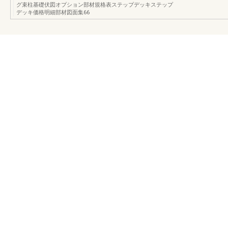
グ束柱基礎伏図オプション部材規格表ステップデッキステップ
デッキ価格明細部材図面集66