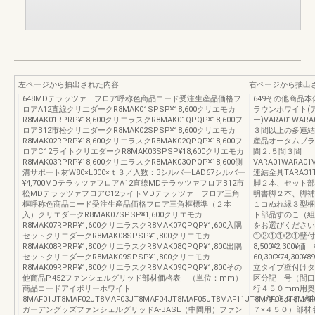
左ページから抽出された内容
右ページから抽出
648MDテラッツァ フロア呼称色商品コード受注生産品価格フ
649その他商
ロアA12直線クリエダークR8MAK01SPSP¥18,600クリエモカ
ラウンホワイト(
R8MAK01RPRP¥18,600クリエラスクR8MAK01QPQP¥18,600フ
ー)VARA01WARA
ロアB12市松クリエダークR8MAK02SPSP¥18,600クリエモカ
３間以上の
R8MAK02RPRP¥18,600クリエラスクR8MAK02QPQP¥18,600フ
産品オータムブラ
ロアC12ライトクリエダークR8MAK03SPSP¥18,600クリエモカ
間２.５間３間
R8MAK03RPRP¥18,600クリエラスクR8MAK03QPQP¥18,600側
VARA01WARA01
溝サポート材W80×L300×ｔ３／入数：3シルバーLAD67シルバー
連結金具TARA31T
¥4,700MDテラッツァフロアA12直線MDテラッツァフロアB12市
脚２本、セット部
松MDテラッツァフロアC12ライトMDテラッツァ フロア三角
明書脚２本、脚補
框呼称色商品コード受注生産品価格フロア三角框標準（２本
１コぬれ縁３型梱
入）クリエダークR8MAK07SPSP¥1,600クリエモカ
ト部品すのこ（組
R8MAK07RPRP¥1,600クリエラスクR8MAK07QPQP¥1,600入隅
をお選びください
セットクリエダークR8MAK08SPSP¥1,800クリエモカ
①②①①②①壁付
R8MAK08RPRP¥1,800クリエラスクR8MAK08QPQP¥1,800出隅
8,500¥2,300¥価
セットクリエダークR8MAK09SPSP¥1,800クリエモカ
60,300¥74,300¥89
R8MAK09RPRP¥1,800クリエラスクR8MAK09QPQP¥1,800その
立タイプ壁付けタ
他商品P.452ファンシェルグリッド部材価格表 （単位：mm）
区分記 号（間口
商品コードアイボリーホワイト
行４５０mm用奥
8MAF01JT8MAF02JT8MAF03JT8MAF04JT8MAF05JT8MAF11JT8MAF06JT8MAF
イプ独立タイプ独
ガーデングッズファンシェルグリッドA-BASE（中間用）ファン
７×４５０）部材