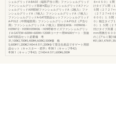
シェルグリッドA-BASE（端部戸当り用）ファンシェルグリッド
８×４５０）１間
ファンシェルグリッド部材※図はファンシェルグリッドAファン
けタイプ１間（１
シェルグリッドA09部材ファンシェルグリッドA（2枚入）ファ
５間（２７２７×
ンシェルグリッドA（1枚入）ファンシェルグリッドA（1枚入）
（２７２７×６０
ファンシェルグリッドA-GATE部品セットファンシェルグリッド
６００）１.５間
A-POLE（中間端部用）ファンシェルグリッドA-POLE（戸当り
０）独立タイプ１
用）ファンシェルグリッドA（1枚入）部材名W06・H09W06・
０）１.５間（２
H09W12・H09RH09W06・H09呼称サイズファンシェルグリッ
付けタイプ共通（
ドA-GATEW=600W=600W=1200Rコーナー用W600ゲート・別途
mm用奥行６００
GATE部品セット必要備 考
のこ(アルミ製)1縁3¥
31,100¥2,700¥5,400¥4,600¥2,500¥価 格
¥51,061,47691,
5,600¥11,200¥□140×t4.511,200¥全て受注生産品ですゲート用部
品セット（キャスター・把手）Ф38.1（キャップФ42）
Ф38.1（キャップФ42）□140×t4.511,600¥6,000¥