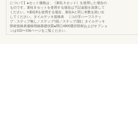
について】●セット価格は、《束柱Ａセット》を使用した場合の
ものです。束柱Ｂセットを使用する場合は下記金額を加算して
ください。※束柱Bを使用する場合、束柱Aと同じ本数を拾い出
してください。タイルデッキ規格表 ［コの字ハーフステッ
プ：ステップ無し／ステップ1段／ステップ2段］タイルデッキ
部材規格表価格明細基礎伏図●間口4800選択部材およびオプショ
ンは532〜536ページをご覧ください。