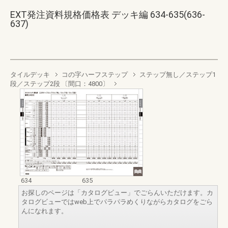
EXT発注資料規格価格表 デッキ編 634-635(636-
637)
タイルデッキ
コの字ハーフステップ
ステップ無し／ステップ1
段／ステップ2段 〔間口：4800〕
634
635
お探しのページは「カタログビュー」でごらんいただけます。カ
タログビューではweb上でパラパラめくりながらカタログをごら
んになれます。