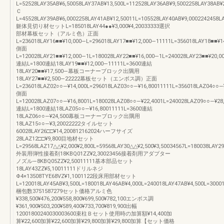
L=52528LAY35AB¥6,50058LAY37AB¥13,500L=112528LAY36AB¥9,5002258LAY38AB¥
Ｃ
L=45528LAY39AB¥6,0002258LAY41AB¥12,50011L=105528LAY40AB¥9,0002242458L
躯体見切り材セットL=185018LAY44●●¥3,000¥4,20033333選択
部材幕板セット（アルミ色）正面
L=236018LAY16■■¥10,000―L=296018LAY17■■¥12,000―11111L=356018LAY18■■¥1
側面
L=120028LAY21■■¥12,000―1L=180028LAY22■■¥16,000―1L=240028LAY23■■¥20,0
連結L=1800連結18LAY19■■¥12,000―11111L=3600連結
18LAY20■■¥17,500―幕板コーナーブロック出隅用
18LAY27■■¥2,500―22222幕板セット（エンボス調）正面
L=236018LAZ02○○―¥14,000L=296018LAZ03○○―¥16,80011111L=356018LAZ04○○―
側面
L=120028LAZ07○○―¥16,8001L=180028LAZ08○○―¥22,4001L=240028LAZ09○○―¥28
連結L=1800連結18LAZ05○○―¥16,80011111L=3600連結
18LAZ06○○―¥24,500幕板コーナーブロック出隅用
18LAZ15○○―¥3,20022222タイルセット
60028LAY26□□¥14,200812162024ハーフサイズ
28LAZ12□□¥9,800目地材セット
L=29568LAZ17△△¥2,000¥2,800L=59568LAY30△△¥2,500¥3,50034567L=180038LAY29
外装用弾性接着剤18KBQ01ZZ¥2,30023456接着剤用アダプター
ノズル―8KBQ05ZZ¥2,50011111基本部品セット
18LAY43ZZ¥5,10011111ドリルネジ
Φ4×13508TYE68VZ¥1,1001122段床用部材セット
L=120018LAY45AB¥3,500L=180018LAY46AB¥4,000L=240018LAY47AB¥4,500L=3000
梱包数3751587279セット価格アルミ色
¥338,500¥476,200¥558,800¥699,500¥782,100エンボス調
¥361,900¥503,200¥589,400¥733,700¥819,900出幅
12001800240030003600束柱Ｂセット使用時の加算額¥14,400加
算¥22,600加算¥22,600加算¥29,800加算¥29,800加算【セット価格