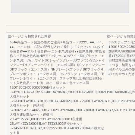
左ページから抽出された内容
右ページから抽出
634■商品コード発注の際のご注意※商品コードの□□、■■、○○、
635ステップ１
●●、△△には、右記の記号を入れて発注してください。□□タイ
120018002400300
ル色名称■■アルミ色名称○○エンボス調名称●●躯体見切り材色名
加算¥34,900加算¥3
称△△目地材色名称HWアイボリーJWホワイトDKブラック（エ
算¥47,200加算¥
ンボス調）JWホワイトSCシャイングレーBBブラウンSCシャイ
部材規格表価格明
ングレーFHプレーンホワイト（エンボス調）SCシャイングレー
につき、納期をい
DKブラック（エンボス調）NNグレーBKブラックBKブラックFH
用タイル以外の使
プレーンホワイト（エンボス調）DKブラック（エンボス調）FH
のでおやめくださ
プレーンホワイト（エンボス調）ステップ無し出幅間口部材セ
ット入数商品コード価 格出 幅アルミ色エンボス調
12001800240030003600束柱Ａセット
L=42918LDA77AB¥2,50048LDA78AB¥9,20068LDA79AB¥13,80021198LDA80AB¥20,2
大引きセット
L=233018LAY01AB¥10,00028LAY04AB¥20,000L=293018LAY02AB¥11,0001128LAY05
大引きセット（連結用）
L=30028LAZ01AB¥5,000L=60028LAY09AB¥7,000L=180018LAY07AB¥7,5001128LAY1
大引き連結部品セット連棟用
28LAY12ZZ¥6,00012238LAY13ZZ¥9,00011段床用
28LAY14ZZ¥2,00038LAY15ZZ¥3,000筋交いセット
L=145028LDC45AB¥7,0002222238LDC47AB¥9,70034455根太セ
ットＢ