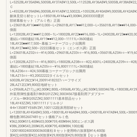
L=52528LAY35AB¥6,50058LAY37AB¥13,500L=112528LAY36AB¥9,50058LAY38AB¥22
Ｃ
L=45528LAY39AB¥6,00058LAY41AB¥12,50022L=105528LAY40AB¥9,00058LAY42AB¥
躯体見切り材セットL=185018LAY44●●¥3,000¥4,20033333選択
部材幕板セット（アルミ色）正面
L=236018LAY16■■¥10,000―L=296018LAY17■■¥12,000―L=356018LAY18■■¥14,000
側面
L=120028LAY21■■¥12,000―1L=180028LAY22■■¥16,000―1L=240028LAY23■■¥20,0
連結L=1800連結18LAY19■■¥12,000―11111L=3600連結
18LAY20■■¥17,500―幕板コーナーブロック出隅用
18LAY27■■¥2,500―22222幕板セット（エンボス調）正面
L=236018LAZ02○○―¥14,000L=296018LAZ03○○―¥16,800L=356018LAZ04○○―¥19,6
側面
L=120028LAZ07○○―¥16,8001L=180028LAZ08○○―¥22,4001L=240028LAZ09○○―¥28
連結L=1800連結18LAZ05○○―¥16,80011111L=3600連結
18LAZ06○○―¥24,500幕板コーナーブロック出隅用
18LAZ15○○―¥3,20022222タイルセット
60028LAY26□□¥14,200914182327ハーフサイズ
28LAZ12□□¥9,800目地材セット
L=29568LAZ17△△¥2,000¥2,800L=59568LAY30△△¥2,500¥3,50034678L=180038LAY29
外装用弾性接着剤18KBQ01ZZ¥2,30034567接着剤用アダプター
ノズル―8KBQ05ZZ¥2,50011111基本部品セット
18LAY43ZZ¥5,10011111ドリルネジ
Φ4×13508TYE68VZ¥1,1001122段床用部材セット
L=120018LAY45AB¥3,500L=180018LAY46AB¥4,000L=240018LAY47AB¥4,500L=3000
梱包数3852607481セット価格アルミ色
¥362,000¥515,400¥603,000¥759,400¥844,500エンボス調
¥386,200¥543,200¥635,400¥795,400¥884,100出幅
12001800240030003600束柱Ｂセット使用時の加算額¥14,400加
算¥22,600加算¥22,600加算¥29,800加算¥29,800加算【セット価格