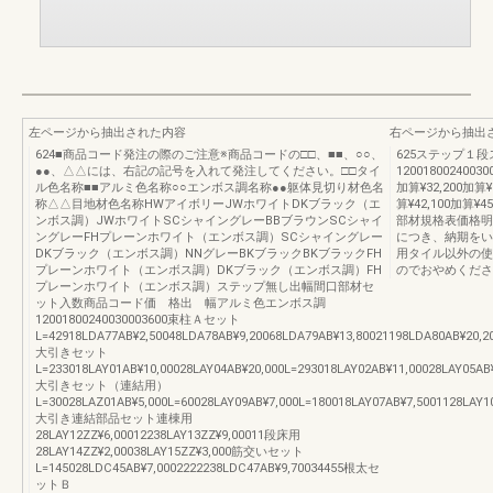
左ページから抽出された内容
右ページから抽出
624■商品コード発注の際のご注意※商品コードの□□、■■、○○、
625ステップ１
●●、△△には、右記の記号を入れて発注してください。□□タイ
120018002400300
ル色名称■■アルミ色名称○○エンボス調名称●●躯体見切り材色名
加算¥32,200加算¥3
称△△目地材色名称HWアイボリーJWホワイトDKブラック（エ
算¥42,100加算¥
ンボス調）JWホワイトSCシャイングレーBBブラウンSCシャイ
部材規格表価格明
ングレーFHプレーンホワイト（エンボス調）SCシャイングレー
につき、納期をい
DKブラック（エンボス調）NNグレーBKブラックBKブラックFH
用タイル以外の使
プレーンホワイト（エンボス調）DKブラック（エンボス調）FH
のでおやめくださ
プレーンホワイト（エンボス調）ステップ無し出幅間口部材セ
ット入数商品コード価 格出 幅アルミ色エンボス調
12001800240030003600束柱Ａセット
L=42918LDA77AB¥2,50048LDA78AB¥9,20068LDA79AB¥13,80021198LDA80AB¥20,2
大引きセット
L=233018LAY01AB¥10,00028LAY04AB¥20,000L=293018LAY02AB¥11,00028LAY05AB
大引きセット（連結用）
L=30028LAZ01AB¥5,000L=60028LAY09AB¥7,000L=180018LAY07AB¥7,5001128LAY1
大引き連結部品セット連棟用
28LAY12ZZ¥6,00012238LAY13ZZ¥9,00011段床用
28LAY14ZZ¥2,00038LAY15ZZ¥3,000筋交いセット
L=145028LDC45AB¥7,0002222238LDC47AB¥9,70034455根太セ
ットＢ