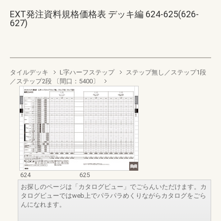
EXT発注資料規格価格表 デッキ編 624-625(626-
627)
タイルデッキ
L字ハーフステップ
ステップ無し／ステップ1段
／ステップ2段 〔間口：5400〕
624
625
お探しのページは「カタログビュー」でごらんいただけます。カ
タログビューではweb上でパラパラめくりながらカタログをごら
んになれます。