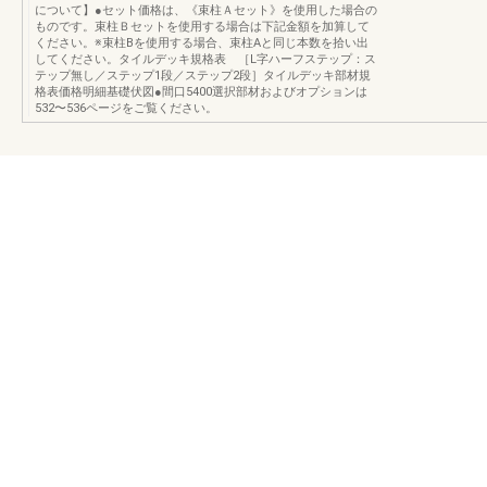
について】●セット価格は、《束柱Ａセット》を使用した場合の
ものです。束柱Ｂセットを使用する場合は下記金額を加算して
ください。※束柱Bを使用する場合、束柱Aと同じ本数を拾い出
してください。タイルデッキ規格表 ［L字ハーフステップ：ス
テップ無し／ステップ1段／ステップ2段］タイルデッキ部材規
格表価格明細基礎伏図●間口5400選択部材およびオプションは
532〜536ページをご覧ください。