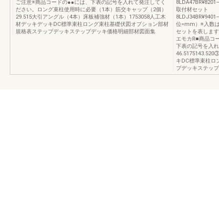
ご注意※商品コードの●●には、下表の記号を入れて発注してく
8LDA47BR¥8201
ださい。ロング束柱使用時に必要（1本）筋交キャップ（2個）
取付材セット
29.515大引アングル（4本）床板補強材（1本）1753058人工木
8LDJ34BR¥9401
材デッキデッキDC標準束柱ロング束柱基礎伏図オプション部材
位=mm）※入数
規格表ステップデッキステップデッキ価格明細部材図面集
セットを表します
エモカR■商品コ
下表の記号を入れ
46.5175143
キDC標準束柱ロ
プデッキステップ