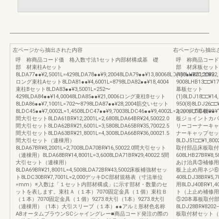
左ページから抽出された内容
右ページから抽出
呼 称商品コード価 格入数寸法1セット内部材構成基 礎
呼 称商品コー
部 材束柱Aセット
部 材床板セット
8LDA77●●¥2,5001L=4298LDA78●●¥9,20048LDA79●●¥13,80068LDA80●●¥20,2009
(1)8LHB01□□¥22
ロング束柱Aセット8LDA81●●¥4,6001L=8798LDA82●●¥18,4004
9008LHB13□□¥17
束柱Bセット8LDA83●●¥3,5001L=252〜
幕板セット
4298LDA84●●¥14,00048LDA85●●¥21,0006ロング束柱Bセット
(1)8LDJ18□□¥14,
8LDA86●●¥7,1001L=702〜8798LDA87●●¥28,2004筋交いセット
950(8)8LDJ26□□¥
8LDC45●●¥7,0002L=1,4508LDC47●●¥9,70038LDC46●●¥9,4002L=2,2008LDC48●●¥1
キャップ幕板90゜
間大引セット8LDA61BR¥12,2001L=2,6808LDA64BR¥24,50022.0
板ジョイントカバー
間大引セット8LDA62BR¥21,6001L=3,5808LDA65BR¥35,70022.5
リーコーナーキャッ
間大引セット8LDA63BR¥21,8001L=4,3008LDA66BR¥36,00021.5
ナーキャップセット
間大引セット（連棟用）
8LDJ51□□¥1
8LDA67BR¥8,2001L=2,7008LDA70BR¥16,50022.0間大引セット
取付部品床板取付
（連棟用）8LDA68BR¥14,8001L=3,6008LDA71BR¥29,40022.5間
608LHB27BR
大引セット（連棟用）
あけ治具③補修用
8LDA69BR¥21,8001L=4,5008LDA72BR¥43,5002床板補強材セッ
板上止め用ネジ⑥
ト8LDC30BR¥7,7001L=2,000デッキDC部材規格表（寸法単位
408LDJ38BR¥5
=mm）※入数は「１セット内部材構成」に示す部材・数量のセ
用8LDJ40BR¥
ットを表します。束柱Ａ（１本）7070固定金具（１個）束柱Ｂ
ト（上止め補修用）8
（１本）7070固定金具（１個）9273.8大引（1本）9273.8大引
⑤20本幕板取付
（連棟用）（1本）大引スリーブ（１本）●●アルミ形材色名称
8LDJ28BR¥8202
ABオータムブラウンSCシャイングレー■商品コード発注の際の
板取付材セット（