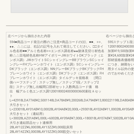
左ページから抽出された内容
右ページから抽出
594■商品コード発注の際のご注意※商品コードの□□、■■、○○、
595ステップ１
●●、△△には、右記の記号を入れて発注してください。□□タイ
120018002400300
ル色名称■■アルミ色名称○○エンボス調名称●●躯体見切り材色名
加算¥19,500加算¥1
称△△目地材色名称HWアイボリーJWホワイトDKブラック（エ
算¥24,600加算¥
ンボス調）JWホワイトSCシャイングレーBBブラウンSCシャイ
部材規格表価格明
ングレーFHプレーンホワイト（エンボス調）SCシャイングレー
につき、納期をい
DKブラック（エンボス調）NNグレーBKブラックBKブラックFH
用タイル以外の使
プレーンホワイト（エンボス調）DKブラック（エンボス調）FH
のでおやめくださ
プレーンホワイト（エンボス調）タイルデッキ規格表 ［間口
側ハーフステップ：ステップ無し／ステップ1段／ステップ2
段］ステップ無し出幅間口部材セット入数商品コード価 格
出 幅アルミ色エンボス調12001800240030003600束柱Ａセッ
ト
L=42918LDA77AB¥2,5001148LDA78AB¥9,200268LDA79AB¥13,800221198LDA80AB¥
大引きセット
L=233018LAY01AB¥10,00028LAY04AB¥20,000L=293018LAY02AB¥11,00028LAY05AB
大引きセット（連結用）
L=30028LAZ01AB¥5,000L=60028LAY09AB¥7,000L=180018LAY07AB¥7,50028LAY10A
大引き連結部品セット連棟用
28LAY12ZZ¥6,00038LAY13ZZ¥9,000段床用
28LAY14ZZ¥2,00038LAY15ZZ¥3,000筋交いセット