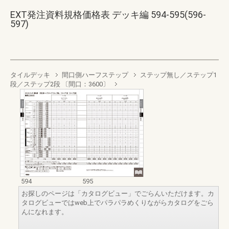
EXT発注資料規格価格表 デッキ編 594-595(596-
597)
タイルデッキ
間口側ハーフステップ
ステップ無し／ステップ1
段／ステップ2段 〔間口：3600〕
594
595
お探しのページは「カタログビュー」でごらんいただけます。カ
タログビューではweb上でパラパラめくりながらカタログをごら
んになれます。