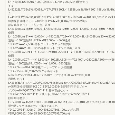
L=145028LDC45AB¥7,00012238LDC47AB¥9,70022244根太セッ
トＢ
L=52528LAY35AB¥6,50058LAY37AB¥13,500L=112528LAY36AB¥9,5001158LAY38AB¥
Ｃ
L=45528LAY39AB¥6,0001158LAY41AB¥12,50011L=105528LAY40AB¥9,0001121258L
躯体見切り材セットL=185018LAY44●●¥3,000¥4,20022222選択
部材幕板セット（アルミ色）正面
L=236018LAY16■■¥10,000―L=296018LAY17■■¥12,000―L=356018LAY18■■¥14,000
側面
L=120028LAY21■■¥12,000―1L=180028LAY22■■¥16,000―1L=240028LAY23■■¥20,0
連結L=1800連結18LAY19■■¥12,000―L=3600連結
18LAY20■■¥17,500―幕板コーナーブロック出隅用
18LAY27■■¥2,500―22222幕板セット（エンボス調）正面
L=236018LAZ02○○―¥14,000L=296018LAZ03○○―¥16,800L=356018LAZ04○○―¥19,6
側面
L=120028LAZ07○○―¥16,8001L=180028LAZ08○○―¥22,4001L=240028LAZ09○○―¥28
連結L=1800連結18LAZ05○○―¥16,800L=3600連結
18LAZ06○○―¥24,500幕板コーナーブロック出隅用
18LAZ15○○―¥3,20022222タイルセット
60028LAY26□□¥14,20069121518ハーフサイズ28LAZ12□□¥9,800
目地材セット
L=29568LAZ17△△¥2,000¥2,800L=59568LAY30△△¥2,500¥3,50023455L=180038LAY29
外装用弾性接着剤18KBQ01ZZ¥2,30023345接着剤用アダプター
ノズル―8KBQ05ZZ¥2,50011111基本部品セット
18LAY43ZZ¥5,10011111ドリルネジΦ4×13508TYE68VZ¥1,10011
段床用部材セット
L=120018LAY45AB¥3,500L=180018LAY46AB¥4,000L=240018LAY47AB¥4,500L=3000
梱包数2737415156セット価格アルミ色
¥240,700¥341,300¥401,900¥503,200¥566,100エンボス調
¥257,900¥362,100¥425,300¥530,200¥595,700出幅