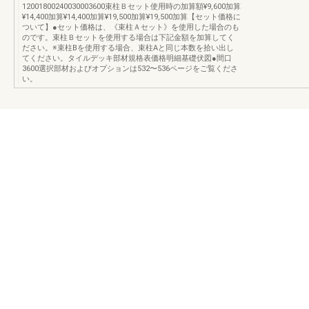
12001800240030003600束柱Ｂセット使用時の加算額¥9,600加算
¥14,400加算¥14,400加算¥19,500加算¥19,500加算【セット価格に
ついて】●セット価格は、《束柱Ａセット》を使用した場合のも
のです。束柱Ｂセットを使用する場合は下記金額を加算してく
ださい。※束柱Bを使用する場合、束柱Aと同じ本数を拾い出し
てください。タイルデッキ部材規格表価格明細基礎伏図●間口
3600選択部材およびオプションは532〜536ページをご覧くださ
い。