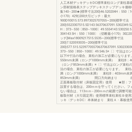
人工木材デッキデッキDC標準束柱ロング束柱基
ン部材規格表ステップデッキステップデッキ価格
集140∼200★(標準寸法200)46.520204H：550
小170）429□200大引ピッチ：最大
900D93015.573.8973025707055∼200(標準寸法
200)5523307515.5D143.56370637091.5302349.
H：373∼550〔850∼1000〕49.5554143.530250.
304143.5H：550〔1000〕（切断最小170）30□
ッチ]Max18009217515.5535∼200(標準寸法
200)7.520593035∼200(標準寸法
200)577.515.523977055706370637091.5302330
373∼550〔850∼1000〕49.546.5※〔〕寸法
以下H寸法の場合、束柱の加工が必要になります
550mm未満（ロング1000mm未満） 束柱B：4
（ロング853mm未満）※〔〕寸法はロング束柱の
法の場合、束柱の加工が必要になります。 束柱A
満（ロング1000mm未満） 束柱B：403mm未
853mm未満） 間口方向納まり 出
正面幕板取付材（床板固定用）使用 ★部：フ
設置する場合は、200ｍｍを守ってください。フ
ない場合は、113ｍｍ∼200ｍｍの範囲で調整可
板取付材（大引固定用）使用標準束柱束柱Ｂ使用
ッキ〈デッキDC〉本体納まり 束柱Ａ・幕板使用