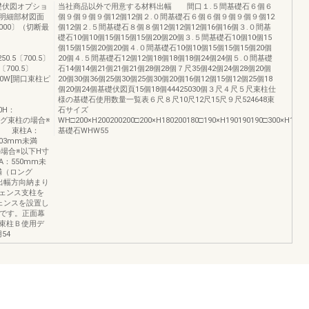
礎伏図オプショ
当社商品以外で用意する材料出幅 間口１.５間基礎石６個６
明細部材図面
個９個９個９個12個12個２.０間基礎石６個６個９個９個９個12
〔1000〕（切断最
個12個２.５間基礎石８個８個12個12個12個16個16個３.０間基
礎石10個10個15個15個15個20個20個３.５間基礎石10個10個15
個15個15個20個20個４.０間基礎石10個10個15個15個15個20個
5250.5〔700.5〕
20個４.５間基礎石12個12個18個18個18個24個24個５.０間基礎
5〔700.5〕
石14個14個21個21個21個28個28個７尺35個42個24個28個20個
200W[開口束柱ピ
20個30個36個25個30個25個30個20個16個12個15個12個25個18
個20個24個基礎伏図頁15個18個44425030個３尺４尺５尺束柱仕
様の基礎石使用数量一覧表６尺８尺10尺12尺15尺９尺524648束
30H：
石サイズ
はロング束柱の場合※
WH□200×H200200200□200×H180200180□190×H190190190□300×H1003
。 束柱A：
基礎石WHW55
03mm未満
場合※以下H寸
：550mm未
満（ロング
幅方向納まり
ェンス支柱を
ェンスを設置し
能です。正面幕
束柱Ｂ使用デ
54