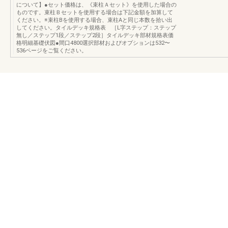
について】●セット価格は、《束柱Ａセット》を使用した場合の
ものです。束柱Ｂセットを使用する場合は下記金額を加算して
ください。※束柱Bを使用する場合、束柱Aと同じ本数を拾い出
してください。タイルデッキ規格表 ［L字ステップ：ステップ
無し／ステップ1段／ステップ2段］タイルデッキ部材規格表価
格明細基礎伏図●間口4800選択部材およびオプションは532〜
536ページをご覧ください。