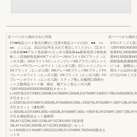
左ページから抽出された内容
右ページから抽出
574■商品コード発注の際のご注意※商品コードの□□、■■、○○、
575ステップ１
●●、△△には、右記の記号を入れて発注してください。□□タイ
120018002400300
ル色名称■■アルミ色名称○○エンボス調名称●●躯体見切り材色名
加算¥32,200加算¥3
称△△目地材色名称HWアイボリーJWホワイトDKブラック（エ
算¥43,500加算¥
ンボス調）JWホワイトSCシャイングレーBBブラウンSCシャイ
部材規格表価格明
ングレーFHプレーンホワイト（エンボス調）SCシャイングレー
につき、納期をい
DKブラック（エンボス調）NNグレーBKブラックBKブラックFH
用タイル以外の使
プレーンホワイト（エンボス調）DKブラック（エンボス調）FH
のでおやめくださ
プレーンホワイト（エンボス調）ステップ無し出幅間口部材セ
ット入数商品コード価 格出 幅アルミ色エンボス調
12001800240030003600束柱Ａセット
L=42918LDA77AB¥2,50048LDA78AB¥9,20068LDA79AB¥13,80021198LDA80AB¥20,2
大引きセット
L=233018LAY01AB¥10,00028LAY04AB¥20,000L=293018LAY02AB¥11,0001128LAY05
大引きセット（連結用）
L=30028LAZ01AB¥5,000L=60028LAY09AB¥7,000L=180018LAY07AB¥7,5001128LAY1
大引き連結部品セット連棟用
28LAY12ZZ¥6,00012238LAY13ZZ¥9,00011段床用
28LAY14ZZ¥2,00038LAY15ZZ¥3,000筋交いセット
L=145028LDC45AB¥7,0002222238LDC47AB¥9,70034455根太セ
ットＢ