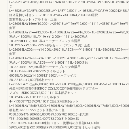
L=52528LAY35AB¥6,50058LAY37AB¥13,500L=112528LAY36AB¥9,5002258LAY38AB¥
Ｃ
L=45528LAY39AB¥6,0002258LAY41AB¥12,50011L=105528LAY40AB¥9,0002242458L
躯体見切り材セットL=185018LAY44●●¥3,000¥4,20033333選択
部材幕板セット（アルミ色）正面
L=236018LAY16■■¥10,000―L=296018LAY17■■¥12,000―11111L=356018LAY18■■¥1
側面
L=120028LAY21■■¥12,000―1L=180028LAY22■■¥16,000―1L=240028LAY23■■¥20,0
連結L=1800連結18LAY19■■¥12,000―11111L=3600連結
18LAY20■■¥17,500―幕板コーナーブロック出隅用
18LAY27■■¥2,500―22222幕板セット（エンボス調）正面
L=236018LAZ02○○―¥14,000L=296018LAZ03○○―¥16,80011111L=356018LAZ04○○―
側面
L=120028LAZ07○○―¥16,8001L=180028LAZ08○○―¥22,4001L=240028LAZ09○○―¥28
連結L=1800連結18LAZ05○○―¥16,80011111L=3600連結
18LAZ06○○―¥24,500幕板コーナーブロック出隅用
18LAZ15○○―¥3,20022222タイルセット
60028LAY26□□¥14,200812162024ハーフサイズ
28LAZ12□□¥9,800目地材セット
L=29568LAZ17△△¥2,000¥2,800L=59568LAY30△△¥2,500¥3,50034567L=180038LAY29
外装用弾性接着剤18KBQ01ZZ¥2,30023456接着剤用アダプター
ノズル―8KBQ05ZZ¥2,50011111基本部品セット
18LAY43ZZ¥5,10011111ドリルネジ
Φ4×13508TYE68VZ¥1,1001122段床用部材セット
L=120018LAY45AB¥3,500L=180018LAY46AB¥4,000L=240018LAY47AB¥4,500L=3000
梱包数3751587279セット価格アルミ色
¥338,500¥476,200¥558,800¥699,500¥782,100エンボス調
¥361,900¥503,200¥589,400¥733,700¥819,900出幅
12001800240030003600束柱Ｂセット使用時の加算額¥14,400加
算¥22,600加算¥22,600加算¥29,800加算¥29,800加算【セット価格