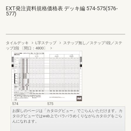
EXT発注資料規格価格表 デッキ編 574-575(576-
577)
タイルデッキ
L字ステップ
ステップ無し／ステップ1段／ステ
ップ2段 〔間口：4800〕
574
575
お探しのページは「カタログビュー」でごらんいただけます。カ
タログビューではweb上でパラパラめくりながらカタログをごら
んになれます。