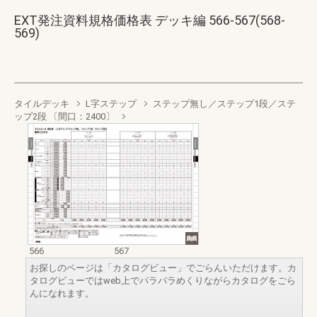
EXT発注資料規格価格表 デッキ編 566-567(568-
569)
タイルデッキ
L字ステップ
ステップ無し／ステップ1段／ステ
ップ2段 〔間口：2400〕
566
567
お探しのページは「カタログビュー」でごらんいただけます。カ
タログビューではweb上でパラパラめくりながらカタログをごら
んになれます。