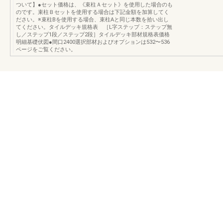
ついて】●セット価格は、《束柱Ａセット》を使用した場合のも
のです。束柱Ｂセットを使用する場合は下記金額を加算してく
ださい。※束柱Bを使用する場合、束柱Aと同じ本数を拾い出し
てください。タイルデッキ規格表 ［L字ステップ：ステップ無
し／ステップ1段／ステップ2段］タイルデッキ部材規格表価格
明細基礎伏図●間口2400選択部材およびオプションは532〜536
ページをご覧ください。