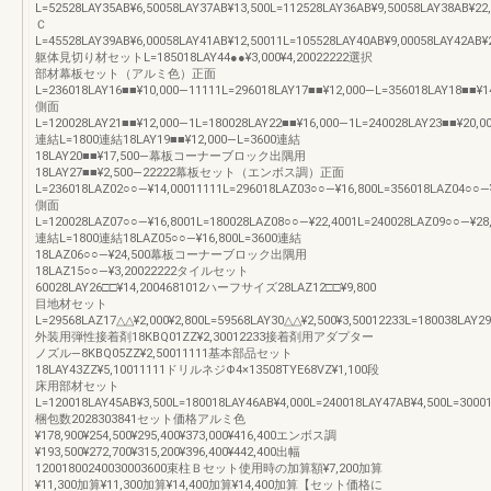
L=52528LAY35AB¥6,50058LAY37AB¥13,500L=112528LAY36AB¥9,50058LAY38AB¥22
Ｃ
L=45528LAY39AB¥6,00058LAY41AB¥12,50011L=105528LAY40AB¥9,00058LAY42AB¥
躯体見切り材セットL=185018LAY44●●¥3,000¥4,20022222選択
部材幕板セット（アルミ色）正面
L=236018LAY16■■¥10,000―11111L=296018LAY17■■¥12,000―L=356018LAY18■■¥1
側面
L=120028LAY21■■¥12,000―1L=180028LAY22■■¥16,000―1L=240028LAY23■■¥20,0
連結L=1800連結18LAY19■■¥12,000―L=3600連結
18LAY20■■¥17,500―幕板コーナーブロック出隅用
18LAY27■■¥2,500―22222幕板セット（エンボス調）正面
L=236018LAZ02○○―¥14,00011111L=296018LAZ03○○―¥16,800L=356018LAZ04○○―
側面
L=120028LAZ07○○―¥16,8001L=180028LAZ08○○―¥22,4001L=240028LAZ09○○―¥28
連結L=1800連結18LAZ05○○―¥16,800L=3600連結
18LAZ06○○―¥24,500幕板コーナーブロック出隅用
18LAZ15○○―¥3,20022222タイルセット
60028LAY26□□¥14,2004681012ハーフサイズ28LAZ12□□¥9,800
目地材セット
L=29568LAZ17△△¥2,000¥2,800L=59568LAY30△△¥2,500¥3,50012233L=180038LAY29
外装用弾性接着剤18KBQ01ZZ¥2,30012233接着剤用アダプター
ノズル―8KBQ05ZZ¥2,50011111基本部品セット
18LAY43ZZ¥5,10011111ドリルネジΦ4×13508TYE68VZ¥1,100段
床用部材セット
L=120018LAY45AB¥3,500L=180018LAY46AB¥4,000L=240018LAY47AB¥4,500L=3000
梱包数2028303841セット価格アルミ色
¥178,900¥254,500¥295,400¥373,000¥416,400エンボス調
¥193,500¥272,700¥315,200¥396,400¥442,400出幅
12001800240030003600束柱Ｂセット使用時の加算額¥7,200加算
¥11,300加算¥11,300加算¥14,400加算¥14,400加算【セット価格に