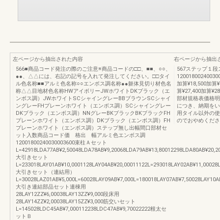
左ページから抽出された内容
右ページから抽出
566■商品コード発注の際のご注意※商品コードの□□、■■、○○、
567ステップ１
●●、△△には、右記の記号を入れて発注してください。□□タイ
120018002400300
ル色名称■■アルミ色名称○○エンボス調名称●●躯体見切り材色名
加算¥18,500加算¥1
称△△目地材色名称HWアイボリーJWホワイトDKブラック（エ
算¥27,400加算¥
ンボス調）JWホワイトSCシャイングレーBBブラウンSCシャイ
部材規格表価格明
ングレーFHプレーンホワイト（エンボス調）SCシャイングレー
につき、納期をい
DKブラック（エンボス調）NNグレーBKブラックBKブラックFH
用タイル以外の使
プレーンホワイト（エンボス調）DKブラック（エンボス調）FH
のでおやめくださ
プレーンホワイト（エンボス調）ステップ無し出幅間口部材セ
ット入数商品コード価 格出 幅アルミ色エンボス調
12001800240030003600束柱Ａセット
L=42918LDA77AB¥2,50048LDA78AB¥9,20068LDA79AB¥13,80012298LDA80AB¥20,2
大引きセット
L=233018LAY01AB¥10,0001128LAY04AB¥20,00011122L=293018LAY02AB¥11,00028
大引きセット（連結用）
L=30028LAZ01AB¥5,000L=60028LAY09AB¥7,000L=180018LAY07AB¥7,50028LAY10A
大引き連結部品セット連棟用
28LAY12ZZ¥6,00038LAY13ZZ¥9,000段床用
28LAY14ZZ¥2,00038LAY15ZZ¥3,000筋交いセット
L=145028LDC45AB¥7,000112238LDC47AB¥9,70022222根太セ
ットＢ