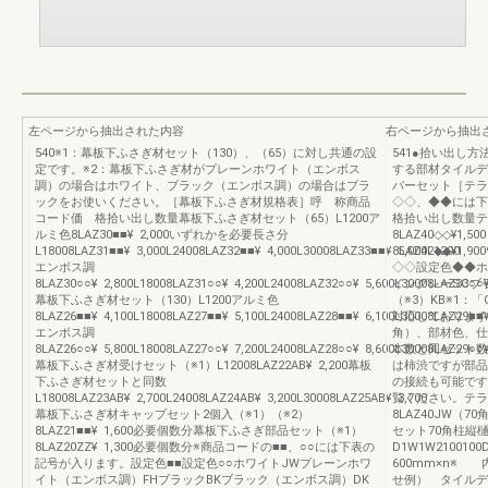
左ページから抽出された内容
右ページから抽出
540※1：幕板下ふさぎ材セット（130）、（65）に対し共通の設
541●拾い出し
定です。※2：幕板下ふさぎ材がプレーンホワイト（エンボス
する部材タイルデ
調）の場合はホワイト、ブラック（エンボス調）の場合はブラ
バーセット［テラ
ックをお使いください。［幕板下ふさぎ材規格表］呼 称商品
◇◇、◆◆には
コード価 格拾い出し数量幕板下ふさぎ材セット（65）L1200ア
格拾い出し数量テ
ルミ色8LAZ30■■¥ 2,000いずれかを必要長さ分
8LAZ40◇◇¥1,5
L18008LAZ31■■¥ 3,000L24008LAZ32■■¥ 4,000L30008LAZ33■■¥ 5,000L1200
8LAZ42◆◆¥1,9
エンボス調
◇◇設定色◆◆ホ
8LAZ30○○¥ 2,800L18008LAZ31○○¥ 4,200L24008LAZ32○○¥ 5,600L30008LAZ33○○¥
イングレーSCブ
幕板下ふさぎ材セット（130）L1200アルミ色
（※3）KB※1：
8LAZ26■■¥ 4,100L18008LAZ27■■¥ 5,100L24008LAZ28■■¥ 6,100L30008LAZ29■■¥
対応しております
エンボス調
角）、部材色、仕
8LAZ26○○¥ 5,800L18008LAZ27○○¥ 7,200L24008LAZ28○○¥ 8,600L30008LAZ29○○¥
本数と同セット数
幕板下ふさぎ材受けセット（※1）L12008LAZ22AB¥ 2,200幕板
は柿渋ですが部品
下ふさぎ材セットと同数
の接続も可能です
L18008LAZ23AB¥ 2,700L24008LAZ24AB¥ 3,200L30008LAZ25AB¥ 3,700
覧ください。テラ
幕板下ふさぎ材キャップセット2個入（※1）（※2）
8LAZ40JW（7
8LAZ21■■¥ 1,600必要個数分幕板下ふさぎ部品セット（※1）
セット70角柱縦
8LAZ20ZZ¥ 1,300必要個数分※商品コードの■■、○○には下表の
D1W1W21001
記号が入ります。設定色■■設定色○○ホワイトJWプレーンホワ
600mm×n※
イト（エンボス調）FHブラックBKブラック（エンボス調）DK
せ例） タイルデ