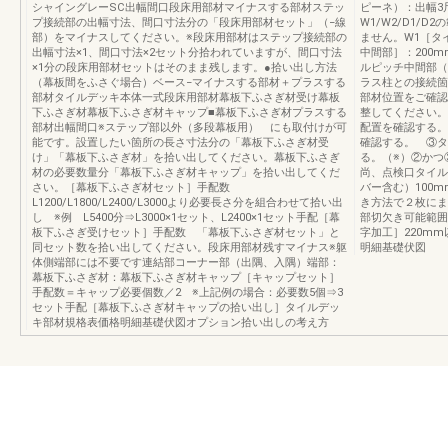
シャイングレーSC出幅間口段床用部材マイナスする部材ステッ
ピーネ）：出幅
プ接続部の出幅寸法、間口寸法分の「段床用部材セット」（−線
W1/W2/D1/
部）をマイナスしてください。※段床用部材はステップ接続部の
ません。W1［タ
出幅寸法×1、間口寸法×2セット分拾われていますが、間口寸法
中間部］：200m
×1分の段床用部材セットはそのまま残します。●拾い出し方法
ルピッチ中間部（
（幕板間をふさぐ場合）ベース−マイナスする部材＋プラスする
ラス柱との接続箇
部材タイルデッキ本体一式段床用部材幕板下ふさぎ材受け幕板
部材位置をご確認
下ふさぎ材幕板下ふさぎ材キャップ■幕板下ふさぎ材プラスする
整してください。
部材出幅間口※ステップ部以外（多段幕板用） にも取付けが可
配置を確認する。
能です。設置したい箇所の長さ寸法分の「幕板下ふさぎ材受
確認する。 ③タ
け」「幕板下ふさぎ材」を拾い出してください。幕板下ふさぎ
る。（※）②かつ
材の必要数量分「幕板下ふさぎ材キャップ」を拾い出してくだ
尚、点検口タイル
さい。［幕板下ふさぎ材セット］手配数
バー含む）100
L1200/L1800/L2400/L3000より必要長さ分を組合わせて拾い出
き方法で２枚にま
し ※例 L5400分⇒L3000×1セット、L2400×1セット手配［幕
部切欠き可能範囲
板下ふさぎ受けセット］手配数 「幕板下ふさぎ材セット」と
字加工］220m
同セット数を拾い出してください。段床用部材残すマイナス※躯
明細基礎伏図
体側端部には不要です連結部コーナー部（出隅、入隅）端部：
幕板下ふさぎ材：幕板下ふさぎ材キャップ［キャップセット］
手配数＝キャップ必要個数／2 ※上記例の場合：必要数5個⇒3
セット手配［幕板下ふさぎ材キャップの拾い出し］タイルデッ
キ部材規格表価格明細基礎伏図オプション拾い出しの考え方