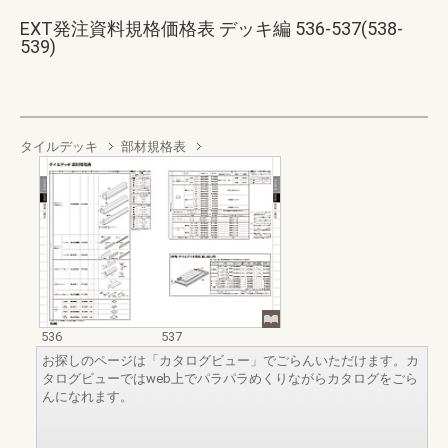
EXT発注資料規格価格表 デッキ編 536-537(538-
539)
タイルデッキ
部材規格表
536
537
お探しのページは「カタログビュー」でごらんいただけます。カ
タログビューではweb上でパラパラめくりながらカタログをごら
んになれます。