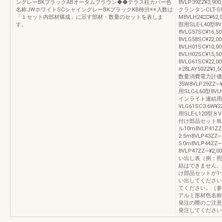
ングレーBKブラックABオータムブラウン◆◆テラス柱カバー色
8VLP39ZZ¥
名称JWホワイトSCシャイングレーBKブラックKB柿渋※※入数は
クランタンCLT-S8V
「１セット内部材構成」に示す部材・数量のセットを表しま
M8VLH24□□¥
す。
部用SLE-L40型8
8VLG57SC¥16,
8VLG58SC¥22
8VLH01SC¥10,
8VLH02SC¥15,
8VLG61SC¥2
※28LAY50ZZ
数量消費電力計価
35W8VLP29ZZ
用SLC-L60型8VL
インライト連結用S
VLG61SC3.6W
用SLE-L120型８VL
付け部品セット8LAY
ル10m8VLP41ZZ
2.5m8VLP43ZZ
5.0m8VLP44Z
8VLP47ZZ―¥2,
い出し表（例：照明
結はできません。
け部品セットが1
い出してください
てください。（参考
アルミ形材色名称
発注の際のご注意
発注してください