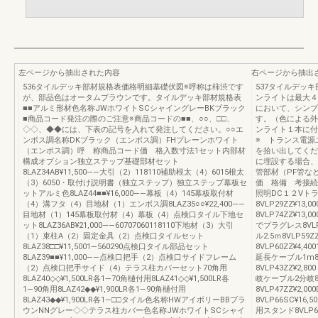
左ページから抽出された内容
右ページから抽出
536タイルデッキ部材規格表価格明細基礎伏図※呼称は柿渋です
537タイルデッ
が、部品色はオータムブラウンです。タイルデッキ部材規格表
ンライトは最大４
■■アルミ形材色名称JWホワイトSCシャイングレーBKブラック
において、シンプ
■商品コード発注の際のご注意※商品コードの■■、○○、□□、
す。（色による外
◇◇、◆◆には、下表の記号を入れて発注してください。○○エ
ンライト１本に付
ンボス調名称DKブラック（エンボス調）FHプレーンホワイト
※ トランス電源
（エンボス調）呼 称商品コード価 格入数寸法1セット内部材
を拾い出してくだ
構成オプション独立ステップ基礎部材セット
に埋設する場合、
8LAZ34AB¥11,500――大引（2）118110補助根太（4）6015根太
管部材（PF管な
（3）6050・取付け説明書（独立ステップ）独立ステップ幕板セ
価 格備 考接続
ットアルミ色8LAZ44■■¥16,000――幕板（4）145幕板取付材
照明DC１２Vト
（4）溝フタ（4）目地材（1）エンボス調8LAZ35○○¥22,400――
8VLP29ZZ¥1
目地材（1）145幕板取付材（4）幕板（4）点検口タイル下地セ
8VLP74ZZ¥13,
ット8LAZ36AB¥21,000――60707060118110下地材（3）大引
でプラグレス8VL
（1）束柱A（2）固定金具（2）点検口タイルセット
ル2.5ｍ8VLP59
8LAZ38□□¥11,5001―560290点検口タイル部品セット
8VLP60ZZ¥4,400
8LAZ39■■¥11,000――点検口把手（2）点検口サイドフレーム
延長ケーブル1m8V
（2）点検口把手サイド（4）テラス柱カバーセット70角用
8VLP43ZZ¥2,80
8LAZ40◇◇¥1,500LR各1―70角樋付用8LAZ41◇◇¥1,500LR各
岐ケーブル2分岐8V
1―90角用8LAZ42◆◆¥1,900LR各1―90角樋付用
8VLP47ZZ¥2,
8LAZ43◆◆¥1,900LR各1―□□タイル色名称HWアイボリーBBブラ
8VLP66SC¥
ウンNNグレー◇◇テラス柱カバー色名称JWホワイトSCシャイ
用スタンド8VLP