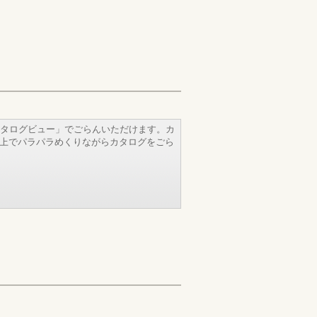
タログビュー」でごらんいただけます。カ
b上でパラパラめくりながらカタログをごら