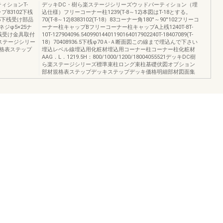
ィションT-
デッキDC・樹ら楽ステージシリーズウッドパーティション（埋
ップ83102下桟
込仕様）フリーコーナー柱1239(T-8～12)本図はT-18とする。
4055下桟受け部品
70(T-8～12)8383102(T-18）83コーナー角180°～90°102フリーコ
ジφ5×25ナ
ーナー柱キャップBフリーコーナー柱キャップA上桟1240T-8T-
桟受け金具取付
10T-127904096.54099014401190164017902240T-18407089(T-
楽ステージシリー
18）70408936.5下桟φ70Ａ-Ａ断面図この線まで埋込んで下さい
格表ステップ
埋込レベル線埋込用化粧材埋込用コーナー柱コーナー柱化粧材
AAG．L．1219.5H：800/1000/1200/18004055521デッキDC樹
ら楽ステージシリーズ標準束柱ロング束柱基礎伏図オプション
部材規格表ステップデッキステップデッキ価格明細部材図面集