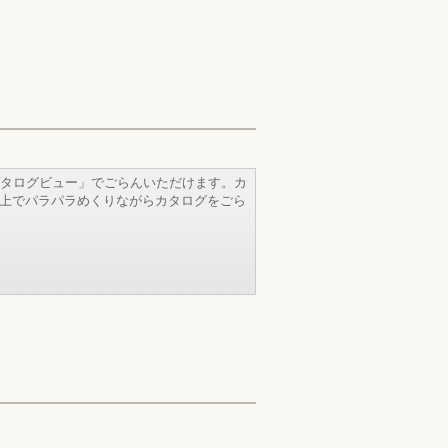
タログビュー」でごらんいただけます。カ
b上でパラパラめくりながらカタログをごら