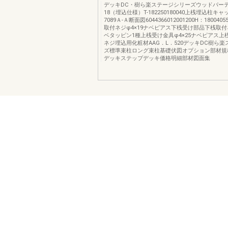
デッキDC・樹ら楽ステージシリーズウッドパーテ
18（埋込仕様）T-182250180040上桟埋込柱キャ
7089Ａ-Ａ断面図6044366012001200H：1800
取付ネジφ4×19ナベピアス下桟受け部品下桟取付ネ
ベタッピン1種上桟受け金具φ4×25ナベピアス上
ネジ埋込用化粧材AAG．L．520デッキDC樹ら
ズ標準束柱ロング束柱基礎伏図オプション部材規
デッキステップデッキ価格明細部材図面集