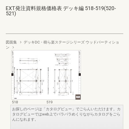
EXT発注資料規格価格表 デッキ編 518-519(520-
521)
図面集
デッキDC・樹ら楽ステージシリーズ ウッドパーティショ
ン
518
519
お探しのページは「カタログビュー」でごらんいただけます。カ
タログビューではweb上でパラパラめくりながらカタログをごら
んになれます。