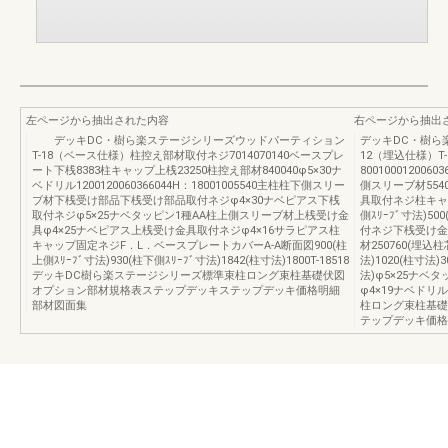
左ページから抽出された内容
右ページから抽出
デッキDC・樹ら楽ステージシリーズウッドパーティション
デッキDC・樹ら
T-18（ベース仕様）柱控え部材取付ネジ7014070140ベースプレ
12（埋込仕様）T-
ート下桟8383柱キャップ上桟23250柱控え部材840040φ5×30ナ
8001000120060
ベドリル1200120060366044H：18001005540主柱柱下側スリー
側スリーブ材554
ブ材下桟受け部品下桟受け部品取付ネジφ4×30ナベピアス下桟
具取付ネジ柱キャッ
取付ネジφ5×25ナベタッピン1種AA柱上側スリーブ材上桟受け金
側ｽﾘｰﾌﾞ寸法)50
具φ4×25ナベピアス上桟受け金具取付ネジφ4×16サラピアス柱
付ネジ下桟受け金
キャップ固定ネジF．L．ベースプレートカバーA-A断面図900(柱
材250760(埋込
上側ｽﾘｰﾌﾞ寸法)930(柱下側ｽﾘｰﾌﾞ寸法)1842(柱寸法)1800T-18518
法)1020(柱寸法)
デッキDC樹ら楽ステージシリーズ標準束柱ロング束柱基礎伏図
法)φ5×25ナベ
オプション部材規格表ステップデッキステップデッキ価格明細
φ4×19ナベドリ
部材図面集
柱ロング束柱基礎
テップデッキ価格