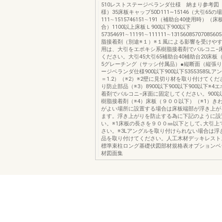
510レストステージベランダ仕様 納まり参考図
様）35床板キャップ50D111∼15146（大引65の
111∼1515746151∼191（補助台40使用時）
合）1100以上床板Ｌ900以下900以下
57354691∼11191∼111111∼1315608570708
脂接着剤（別途※１）※１風による影響を受けや
用は、大引をエポキシ系樹脂接着剤でバルコニ−
ください。大引45大引65補助台40補助台20床板
5グレーチング（サッシ付属品）●縦断面（縦張
ージベランダ仕様900以下900以下53553585Lアン
＝1.2）（※2）※2壁に見切り材を取り付けてく
り防止部品（※3）8900以下900以下900以下※
着剤でバルコニ−床面に固定してください。900
樹脂接着剤（※4）床板（９００以下）（※1）き
がよい場所に設置する場合は床板端部が浮き上が
ます。浮き上がりを防止する為に下記のように設
い。※1床板の長さを９００㎜以下として､大引上
さい。※3Lアングルを取り付けられない場合は浮
品を取り付けてください。人工木材デッキレスト
標準束柱ロング基礎伏図部材規格表オプションベ
材図面集