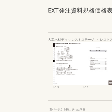
EXT発注資料規格価格表 デッ
人工木材デッキ レストステージ
レスト
510
511
左ページから抽出された内容