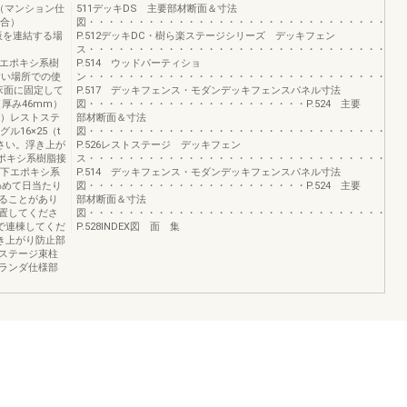
（マンション仕
511デッキDS 主要部材断面＆寸法
場合）
図・・・・・・・・・・・・・・・・・・・・・・・・・・・・・・・・
（床板を連結する場
P.512デッキDC・樹ら楽ステージシリーズ デッキフェン
ス・・・・・・・・・・・・・・・・・・・・・・・・・・・・・・・・
5605エポキシ系樹
P.514 ウッドパーティショ
すい場所での使
ン・・・・・・・・・・・・・・・・・・・・・・・・・・・・・・・・
床面に固定して
P.517 デッキフェンス・モダンデッキフェンスパネル寸法
（厚み46mm）
図・・・・・・・・・・・・・・・・・・・・・・P.524 主要
り）レストステ
部材断面＆寸法
グル16×25（t
図・・・・・・・・・・・・・・・・・・・・・・・・・・・・・・・・
ださい。浮き上が
P.526レストステージ デッキフェン
4エポキシ系樹脂接
ス・・・・・・・・・・・・・・・・・・・・・・・・・・・・・・・・
以下エポキシ系
P.514 デッキフェンス・モダンデッキフェンスパネル寸法
わめて日当たり
図・・・・・・・・・・・・・・・・・・・・・・P.524 主要
ることがあり
部材断面＆寸法
置してくださ
図・・・・・・・・・・・・・・・・・・・・・・・・・・・・・・・・
で連棟してくだ
P.528INDEX図 面 集
き上がり防止部
ステージ束柱
ランダ仕様部