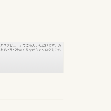
タログビュー」でごらんいただけます。カ
b上でパラパラめくりながらカタログをごら