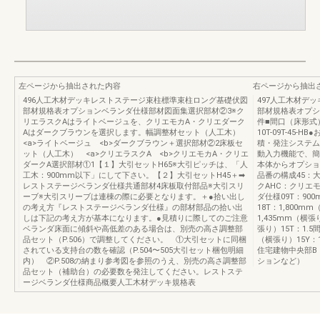
左ページから抽出された内容
右ページから抽出
496人工木材デッキレストステージ束柱標準束柱ロング基礎伏図
497人工木材デ
部材規格表オプションベランダ仕様部材図面集選択部材②3※ク
部材規格表オプシ
リエラスクAはライトベージュを、クリエモカA・クリエダーク
件■間口（床形式）
Aはダークブラウンを選択します。幅調整材セット（人工木）
10T-09T-45
<a>ライトベージュ <b>ダークブラウン＋選択部材②2床板セ
積・発注システム
ット（人工木） <a>クリエラスクA <b>クリエモカA・クリエ
動入力機能で、簡
ダークA選択部材①1【１】大引セットH65※大引ピッチは、「人
本体からオプショ
工木：900mm以下」にして下さい。【２】大引セットH45＋➡
品番の構成45：大
レストステージベランダ仕様共通部材4床板取付部品※大引スリ
クAHC：クリエ
ーブ※大引スリーブは連棟の際に必要となります。＋●拾い出し
ダ仕様09T：90
の考え方『レストステージベランダ仕様』の部材部品の拾い出
18T：1,800m
しは下記の考え方が基本になります。●見積りに際してのご注意
1,435mm（横張
ベランダ床面に傾斜や高低差のある場合は、別売の高さ調整部
張り）15T：1.5
品セット（P.506）で調整してください。 ①大引セットに同梱
（横張り）15Y：
されている支持台の数を確認（P.504〜505大引セット梱包明細
住宅建物中央部B
内） ②P.508の納まり参考図を参照のうえ、別売の高さ調整部
ションなど）
品セット（補助台）の必要数を発注してください。レストステ
ージベランダ仕様商品概要人工木材デッキ規格表