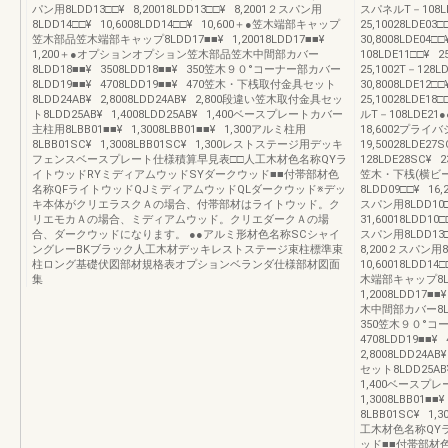
パン用8LDD13□□¥ 8,20018LDD13□□¥ 8,2001２スパン用
スパネルT－108LDE
8LDD14□□¥ 10,6008LDD14□□¥ 10,600＋●笠木端部キャップ
25,10028LDE03
笠木部品笠木端部キャップ8LDD17■■¥ 1,20018LDD17■■¥
30,8008LDE04□
1,200＋●オプションオプション笠木部品笠木中間部カバー
108LDE11□□¥ 2
8LDD18■■¥ 3508LDD18■■¥ 350笠木９０°コーナー部カバー
25,1002T－128L
8LDD19■■¥ 4708LDD19■■¥ 470笠木・下桟取付金具セット
30,8008LDE12
8LDD24AB¥ 2,8008LDD24AB¥ 2,800段違い笠木取付金具セッ
25,10028LDE18
ト8LDD25AB¥ 1,4008LDD25AB¥ 1,400ベースプレートカバー
ルT－108LDE21●●
主柱用8LBB01■■¥ 1,3008LBB01■■¥ 1,300アルミ柱用
18,6002プライ
8LBB01SC¥ 1,3008LBB01SC¥ 1,300レストステージ用デッキ
19,50028LDE27
フェンスベースプレート仕様積算早見表□□人工木材色名称QYラ
128LDE28SC¥ 2
イトウッドRYミディアムウッドSYダークウッド■■付帯部材色
笠木・下桟(横ビ
名称QFライトウッドQJミディアムウッドQLダークウッド※デッ
8LDD09□□¥ 16,
キ本体がクリエラスクＡの場合、付帯部材はライトウッド。ク
スパン用8LDD10□□
リエモカＡの場合、ミディアムウッド。クリエダークＡの場
31,60018LDD
合、ダークウッドになります。 ●●アルミ形材色名称SCシャイ
スパン用8LDD13□□
ングレーBKブラック人工木材デッキレストステージ束柱標準束
8,200２スパン用8L
柱ロング基礎伏図部材規格表オプションベランダ仕様部材図面
10,60018LDD
集
木端部キャップ8LDD
1,2008LDD1
木中間部カバー8LDD
350笠木９０°コー
4708LDD19■
2,8008LDD24A
セット8LDD25AB¥
1,400ベースプレ
1,3008LBB01■■
8LBB01SC¥ 1,3
工木材色名称QY
ッド■■付帯部材