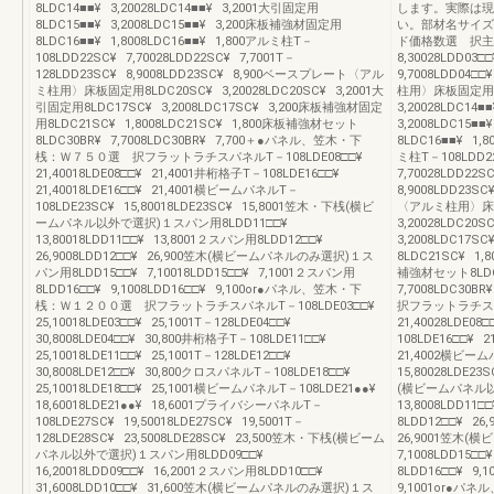
8LDC14■■¥ 3,20028LDC14■■¥ 3,2001大引固定用
します。実際は現
8LDC15■■¥ 3,2008LDC15■■¥ 3,200床板補強材固定用
い。部材名サイズ
8LDC16■■¥ 1,8008LDC16■■¥ 1,800アルミ柱T－
ド価格数選 択主柱T－
108LDD22SC¥ 7,70028LDD22SC¥ 7,7001T－
8,30028LDD03□
128LDD23SC¥ 8,9008LDD23SC¥ 8,900ベースプレート〈アル
9,7008LDD04□
ミ柱用〉床板固定用8LDC20SC¥ 3,20028LDC20SC¥ 3,2001大
柱用〉床板固定用8LD
引固定用8LDC17SC¥ 3,2008LDC17SC¥ 3,200床板補強材固定
3,20028LDC14
用8LDC21SC¥ 1,8008LDC21SC¥ 1,800床板補強材セット
3,2008LDC15■
8LDC30BR¥ 7,7008LDC30BR¥ 7,700＋●パネル、笠木・下
8LDC16■■¥ 1,8
桟：Ｗ７５０選 択フラットラチスパネルT－108LDE08□□¥
ミ柱T－108LDD22
21,40018LDE08□□¥ 21,4001井桁格子T－108LDE16□□¥
7,70028LDD22S
21,40018LDE16□□¥ 21,4001横ビームパネルT－
8,9008LDD23S
108LDE23SC¥ 15,80018LDE23SC¥ 15,8001笠木・下桟(横ビ
〈アルミ柱用〉床板固
ームパネル以外で選択)１スパン用8LDD11□□¥
3,20028LDC20
13,80018LDD11□□¥ 13,8001２スパン用8LDD12□□¥
3,2008LDC17S
26,9008LDD12□□¥ 26,900笠木(横ビームパネルのみ選択)１ス
8LDC21SC¥ 1,8
パン用8LDD15□□¥ 7,10018LDD15□□¥ 7,1001２スパン用
補強材セット8LDC3
8LDD16□□¥ 9,1008LDD16□□¥ 9,100or●パネル、笠木・下
7,7008LDC3
桟：Ｗ１２００選 択フラットラチスパネルT－108LDE03□□¥
択フラットラチスパ
25,10018LDE03□□¥ 25,1001T－128LDE04□□¥
21,40028LDE08
30,8008LDE04□□¥ 30,800井桁格子T－108LDE11□□¥
108LDE16□□¥ 2
25,10018LDE11□□¥ 25,1001T－128LDE12□□¥
21,4002横ビーム
30,8008LDE12□□¥ 30,800クロスパネルT－108LDE18□□¥
15,80028LDE23
25,10018LDE18□□¥ 25,1001横ビームパネルT－108LDE21●●¥
(横ビームパネル以
18,60018LDE21●●¥ 18,6001プライバシーパネルT－
13,8008LDD11□
108LDE27SC¥ 19,50018LDE27SC¥ 19,5001T－
8LDD12□□¥ 26,
128LDE28SC¥ 23,5008LDE28SC¥ 23,500笠木・下桟(横ビーム
26,9001笠木(
パネル以外で選択)１スパン用8LDD09□□¥
7,1008LDD15□
16,20018LDD09□□¥ 16,2001２スパン用8LDD10□□¥
8LDD16□□¥ 9,1
31,6008LDD10□□¥ 31,600笠木(横ビームパネルのみ選択)１ス
9,1001or●