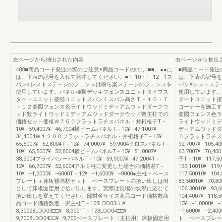
左ページから抽出された内容
右ページから抽出
488■商品コード発注の際のご注意※商品コードの□□、■■、●●に
■商品コード発注
は、下表の記号を入れて発注してください。■T−10・T−12 1ス
は、下表の記号を入
パン※レストステージのフェンスは樹ら楽ステージのフェンスを
パン※レストステ
使用しています。パネル種類デッキフェンスユニットタイプス
使用しています。
タートユニット接続ユニットスパン１スパン高さＴ－１０・Ｔ
タートユニット接
－１２姿図フェンス色ライトウッドミディアムウッドダークウ
コーナーを施工す
ッド数ライトウッドミディアムウッドダークウッド数主柱での
姿図フェンス色ラ
価格セット価格Ｗ７５０フラットラチスパネル・井桁格子T－
ライトウッドミデ
10¥ 59,4007¥ 46,7004横ビームパネルT－10¥ 47,1007¥
ディアムウッドダ
34,4004Ｗ１２００フラットラチスパネル・井桁格子T－10¥
０フラットラチスパ
65,5007¥ 52,8004T－12¥ 74,0007¥ 59,9004クロスパネルT－
92,7007¥ 105
10¥ 65,5007¥ 52,8004横ビームパネルT－10¥ 51,0007¥
63,7007¥ 7
38,3004プライバシーパネルT－10¥ 59,9007¥ 47,2004T－
子T－10¥ 117,50
12¥ 66,7007¥ 52,6004アルミ柱に変更した場合の価格差T－
133,10010¥ 1
10¥ −1,2000¥ −6000T－12¥ −1,6000¥ −8000●主柱＋ベース
117,50010¥ 1
プレート＋床板補強材セット ベースプレートの拾い出しは例
83,50010¥ 70
として床板固定用で拾い出します。実際は現場の状況に応じて
106,30010¥ 93,
拾い出しを変えてください。部材名サイズ商品コード価格数商
104,4007¥ 
品コード価格数選 択主柱T－108LDD03□□¥
10¥ −1,8000¥ −
8,30028LDD03□□¥ 8,3001T－128LDD04□□¥
−1,6000¥ −
9,7008LDD04□□¥ 9,700ベースプレート〈主柱用〉床板固定用
ト ベースプレー