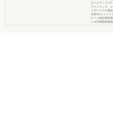
ダークウッド※デ
ライトウッド。ク
エダークＡの場合
名称SCシャイン
テージ束柱標準束
ンダ仕様部材図面