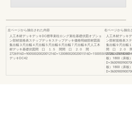
左ページから抽出された内容
右ページから抽出
人工木材デッキデッキDC標準束柱ロング束柱基礎伏図オプショ
人工木材デッキデ
ン部材規格表ステップデッキステップデッキ価格明細部材図面
ン部材規格表ステ
集出幅３尺出幅４尺出幅５尺出幅６尺出幅７尺出幅８尺人工木
集出幅９尺出幅１
材デッキ基礎伏図間 口 １.５ 間間 口 ２.０ 間
間 口 ２.０ 
2726916D=9005002002001216D=12008002002001516D=15005505502002001816D=
2726L=26802001
デッキDC42
板）1800（床板）
D=360090090070
板）1800（床板）
D=360090090070