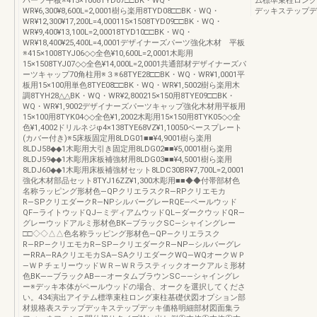
パーツ平板※415×1008TYD07□□BK・WQ・
ム標準束柱ロング
WR¥6,300¥8,600L=2,0001樹ら楽用8TYD08□□BK・WQ・
デッキステップデ
WR¥12,300¥17,200L=4,000115×1508TYD09□□BK・WQ・
WR¥9,400¥13,100L=2,00018TYD10□□BK・WQ・
WR¥18,400¥25,400L=4,0001デザイナーズパーツ強化木材 平板
※415×1008TYJ06◇◇全色¥10,600L=2,0001木彫用
15×1508TYJ07◇◇全色¥14,000L=2,0001共通部材デザイナーズパ
ーツキャップ70角柱用※３※68TYE28□□BK・WQ・WR¥1,0001平
板用15×100用単色8TYE08□□BK・WQ・WR¥1,5002樹ら楽用木
調8TYH28△△BK・WQ・WR¥2,800215×150用8TYE09□□BK・
WQ・WR¥1,9002デザイナーズパーツキャップ強化木材用平板用
15×100用8TYK04◇◇全色¥1,2002木彫用15×150用8TYK05◇◇全
色¥1,4002ドリルネジφ4×138TYE68VZ¥1,10050ベースプレート
(カバー付き)※5床板固定用8LDG01■■¥4,9001樹ら楽用
8LDJ58◆◆1木彫用大引き固定用8LDG02■■¥5,0001樹ら楽用
8LDJ59◆◆1木彫用床板補強材用8LDG03■■¥4,5001樹ら楽用
8LDJ60◆◆1木彫用床板補強材セット8LDC30BR¥7,700L=2,0001
強化木材部品セット8TYJ16ZZ¥1,300木彫用■■◆◆付帯部材色
名称ラッピング形材色―QPクリエラスクR―RPクリエモカ
R―SPクリエダークR―NPシルバーグレーRQE―ペールウッド
QF―ライトウッドQJ―ミディアムウッドQL―ダークウッドQR―
グレーウッドアルミ形材色BK―ブラックSC―シャイングレー
□□◇◇△△色名称ラッピング形材色―QP―クリエラスク
R―RP―クリエモカR―SP―クリエダークR―NP―シルバーグレ
ーRRA―RAクリエモカSA―SAクリエダークWQ―WQオークＷＰ
―ＷＰチェリーウッドＷＲ―ＷＲラスティックオークアルミ形材
色BK――ブラックAB――オータムブラウンSC――シャイングレ
ー※デッキ本体がペールウッドの場合、オークを選択してくださ
い。434演出アイテム標準束柱ロング束柱基礎伏図オプション部
材規格表ステップデッキステップデッキ価格明細部材図面集ラ