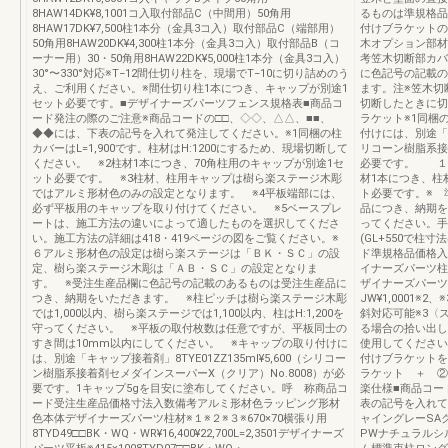
8HAW14DK¥8,1001コ入取付部品C（中間用）50角用
るものは準規格品
8HAW17DK¥7,500柱1本分（金具3コ入）取付部品C（端部用）
付けブラケットの
50角用8HAW20DK¥4,300柱1本分（金具3コ入）取付部品B（コ
木オプション部
ーナー用）30・50角用8HAW22DK¥5,000柱1本分（金具3コ入）
考笠木切断部カバー8
30°〜330°対応※T−12間仕切り柱を、現場でT−10に切り詰めのう
に色記号の記載の
え、ご利用ください。※間仕切り柱1本につき、キャップが別途1
ます。注※笠木切
セット必要です。■デザイナーズパーツフェンス規格表■商品コ
切断したときに切
ード発注の際のご注意※商品コードの□□、◇◇、△△、■■、
ラケット※1同梱の
◆◆には、下表の記号を入れて発注してください。※1同梱の柱
付けには、別途「キャ
カバーはL=1,900です。柱材はH:1200にするため、現場切断して
リコーン樹脂系接着
ください。 ※2柱材1本につき、70角柱用のキャップが別途1セ
必要です。 １キ
ット必要です。 ※3柱材、柱用キャップは樹ら楽ステージ木彫
材1本につき、柱
ではアルミ形材色のみの設定となります。 ※4平板端部には、
ト必要です。※ 
必ず平板用のキャップを取り付けてください。 ※5ベースプレ
品につき、納期を
ートは、施工方法の違いによって適したものを選択してくださ
ってください。手
い。施工方法の詳細は418・419ページの図をご覧ください。※
(GL+550で柱寸
６アルミ形材色の設定は樹ら楽ステージは「ＢＫ・ＳＣ」の設
ド準規格品価格入
定、樹ら楽ステージ木彫は「ＡＢ・ＳＣ」の設定となりま
イナーズパーツ柱材8TY
す。 ※受注生産品欄に色記号の記載のあるものは受注生産品に
ザイナーズパーツ柱
つき、納期をいただきます。 ※柱ピッチは樹ら楽ステージ木彫
JW¥1,0001※2
では1,000以内、樹ら楽ステージでは1,100以内、柱はH:1,200を
斜対応可能※3〈
守ってください。 ※平板の取付枚数は任意ですが、平板同士の
る場合の拾い出し
すき間は10mm以内にしてください。 ※キャップの取り付けに
使用してください
は、別途「キャップ接着剤」8TYE01ZZ135ml¥5,600（シリコー
付けブラケットを
ン樹脂系接着剤セメダインスーパーX（クリア）No.8008）が必
ラケット ＋ ②
要です。1キャップ5gを目安に塗布してください。呼 称商品コ
楽仕様■商品コー
ード受注生産品価格寸法入数備考アルミ形材色ラッピング形材
表の記号を入れて
色本体デザイナーズパーツ柱材※１※２※３※670×70横張り用
ャイングレーSA
8TYD49□□BK・WQ・WR¥16,400¥22,700L=2,3501デザイナーズ
PWナチュラルシ