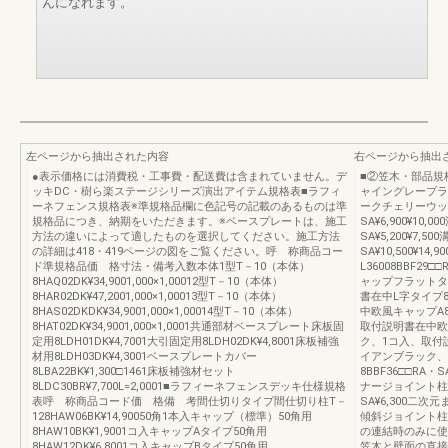
んになれます。
左ページから抽出された内容
右ページから抽出
●表示価格には消費税・工事費・配送費は含まれていません。デ
■②笠木・部品規
ッキDC・樹ら楽ステージシリーズ演出アイテム規格表■ラフィ
ャイングレーブラ
ーネフェンス規格表※準規格品欄に色記号の記載のあるものは準
ークチェリーウッド
規格品につき、納期をいただきます。※ベースプレートは、施工
SA¥6,900¥10
方法の違いによって適したものを選択してください。施工方法
SA¥5,200¥7,
の詳細は418・419ページの図をご覧ください。呼 称商品コー
SA¥10,500¥1
ド準規格品価 格寸法・備考入数本体1型T－10（本体）
L36008BBF29□
8HAQ02DK¥34,9001,000×1,00012型T－10（本体）
ャップフラットタイプ
8HAR02DK¥47,2001,000×1,00013型T－10（本体）
書在中L字タイプ8B
8HAS02DKDK¥34,9001,000×1,00014型T－10（本体）
中欧風キャップA8B
8HAT02DK¥34,9001,000×1,0001共通部材ベースプレート床板固
取付説明書在中欧風
定用8LDH01DK¥4,7001大引固定用8LDH02DK¥4,8001床板補強
ク、1コ入、取付説明
材用8LDH03DK¥4,3001ベースプレートカバー
イアンブラック、
8LBA22BK¥1,300□1461床板補強材セット
8BBF36□□RA
8LDC30BR¥7,700L=2,0001■ラフィーネフェンスデッキ仕様規格
ナージョイント柱な
表呼 称商品コード価 格備 考間仕切りタイプ間仕切り柱T－
SA¥6,300二
128HAW06BK¥14,90050角1本入キャップ（標準）50角用
傾斜ジョイント柱なし
8HAW10BK¥1,9001コ入キャップAタイプ50角用
の連結時のみに使用壁
8HAW12DK¥6,8001コ入キャップBタイプ50角用
笠木と壁面の直接