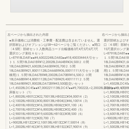
左ページから抽出された内容
右ページから抽出
●表示価格には消費税・工事費・配送費は含まれていません。選
選択部材およびオ
択部材およびオプションは58〜62ページをご覧ください。●間口
口〔4.5間〕部材
〔4.5間〕部材セット入数商品コード出幅価格3尺4尺5尺6尺7尺
15尺選択ロング
選択ロング束柱Ａセット
L=87918LDA81●
L=87918LDA81●●¥4,60022248LDA82●●¥18,40033444大引セッ
１.５間18LDA61BR
ト１.５間18LDA61BR¥12,20028LDA64BR¥24,500２.０間
18LDA62BR¥21,
18LDA62BR¥21,60028LDA65BR¥35,700２.５間
18LDA63BR¥21,
18LDA63BR¥21,80011128LDA66BR¥36,00011111大引セット(連
用)１.５間18LDA67
棟用)１.５間18LDA67BR¥8,20028LDA70BR¥16,500２.０間
18LDA68BR¥14,
18LDA68BR¥14,80011128LDA71BR¥29,40011111２.５間
18LDA69BR¥21
18LDA69BR¥21,80028LDA72BR¥43,500筋交いセット
L=1,45028LDC45
L=1,45028LDC45●●¥7,0002211138LDC47●●¥9,700222L=2,20028LDC46●●¥9,40038
床板セット（1）
床板セット（1）
L=1,80028LHB01
L=1,80028LHB01□□¥22,700138LHB02□□¥34,00014（2）
L=2,10028LHB03
L=2,10028LHB03□□¥30,800138LHB04□□¥46,10014（3）
L=2,40018LHB05
L=2,40018LHB05□□¥16,20028LHB06□□¥31,100（4）
L=2,70018LHB07
L=2,70018LHB07□□¥16,80028LHB08□□¥32,400（5）
L=2,90018LHB09
L=2,90018LHB09□□¥19,60028LHB10□□¥38,500（6）
L=3,60018LHB11
L=3,60018LHB11□□¥20,700（7）
L=90028LHB12□
L=90028LHB12□□¥12,100138LHB13□□¥17,50014（8）
L=1,20028LHB14
L=1,20028LHB14□□¥19,300138LHB15□□¥27,90014（9）
L=1,50028LHB1