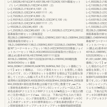
L=1,50028LHB16□□¥19,400138LHB17□□¥28,10014幕板セット
L=1,85028LDJ1
（1）L=1,85028LDJ18□□¥14,0001（2）
L=2,15028LDJ1
L=2,15028LDJ19□□¥14,1001（3）
L=2,45028LDJ20
L=2,45028LDJ20□□¥14,40011111（4）
L=2,75028LDJ21
L=2,75028LDJ21□□¥14,800（5）
L=2,95018LDJ22
L=2,95018LDJ22□□¥7,50028LDJ23□□¥15,100（6）
L=3,65018LDJ24
L=3,65018LDJ24□□¥14,00011111（7）
L=95028LDJ25□
L=95028LDJ25□□¥6,4001（8）
L=1,55028LD
L=1,25028LDJ26□□¥8,6001（9）L=1,55028LDJ27□□¥10,2001正
用)28LDJ28BR¥82
面幕板取付材セット(床板固定
側面幕板取付材セ
用)28LDJ28BR¥8201111188LDJ29BR¥2,500118LDJ30BR¥4,20022222
18LDJ34BR¥9403
側面幕板取付材セット
幕板90°コーナーキ
18LDJ34BR¥9401138LDJ35BR¥2,8001122258LDJ36BR¥4,700幕
イントカバーセット1
板90°コーナーキャップセット18LDJ42□□¥35022222幕板ジョイ
ト(横止め)基本6018
ントカバーセット18LDJ43□□¥82022222床板取付け部品セット
4018LDJ38BR¥5
(横止め)基本6018LHB27BR¥8,50011111追加
5252528382セ
4018LDJ38BR¥5,70011222追加2018LDJ39BR¥2,800梱包数
¥1,051,660¥1,08
3636434343セット価格
価格について】●
¥456,000¥611,000¥699,660¥789,360¥966,960【セット価格につ
した場合のもので
いて】●セット価格は、《ロング束柱Ａセット》を使用した場合
金額を加算してく
のものです。ロング束柱Bセットを使用する場合は下記金額を加
グ束柱Ｂセット使用時の
算してください｡出幅３尺４尺５尺６尺７尺ロング束柱Ｂセット
加算¥73,600加
使用時の加算額¥29,400加算¥29,400加算¥44,200加算¥44,200加算
量です｡ロング束
¥44,200加算※束柱使用本数は出幅寸法で同じ数量です｡●●アル
ンSCシャイング
ミ形材色名称ABオータムブラウンSCシャイングレー□□人工木
リエモカR■商品
材色名称QPクリエラスクRRPクリエモカR■商品コード発注の際
には、下表の記号
のご注意※商品コードの●●、□□には、下表の記号を入れて発注
デッキDC標準束
してください。ロング束柱使用人工木材デッキ規格表デッキDC
テップデッキステ
人工木材デッキデッキDC標準束柱ロング束柱基礎伏図オプショ
ン部材規格表ステップデッキステップデッキ価格明細部材図面