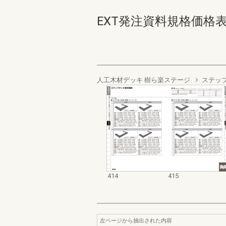
EXT発注資料規格価格表 デッ
人工木材デッキ 樹ら楽ステージ
ステッ
414
415
左ページから抽出された内容