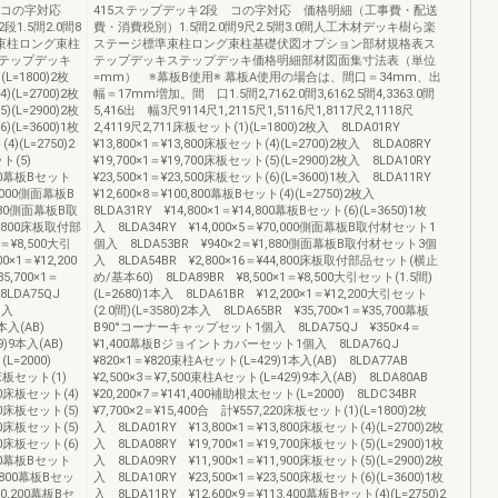
段 コの字対応
415ステップデッキ2段 コの字対応 価格明細（工事費・配送
.5間2.0間8
費・消費税別）1.5間2.0間9尺2.5間3.0間人工木材デッキ樹ら楽
準束柱ロング束柱
ステージ標準束柱ロング束柱基礎伏図オプション部材規格表ス
テップデッキ
テップデッキステップデッキ価格明細部材図面集寸法表（単位
=1800)2枚
=mm） ※幕板B使用※ 幕板A使用の場合は、間口＝34mm、出
)(L=2700)2枚
幅＝17mm増加。間 口1.5間2,7162.0間3,6162.5間4,3363.0間
)(L=2900)2枚
5,416出 幅3尺9114尺1,2115尺1,5116尺1,8117尺2,1118尺
)(L=3600)1枚
2,4119尺2,711床板セット(1)(L=1800)2枚入 8LDA01RY
)(L=2750)2
¥13,800×1＝¥13,800床板セット(4)(L=2700)2枚入 8LDA08RY
ト(5)
¥19,700×1＝¥19,700床板セット(5)(L=2900)2枚入 8LDA10RY
,100幕板Bセット
¥23,500×1＝¥23,500床板セット(6)(L=3600)1枚入 8LDA11RY
2,000側面幕板B
¥12,600×8＝¥100,800幕板Bセット(4)(L=2750)2枚入
880側面幕板B取
8LDA31RY ¥14,800×1＝¥14,800幕板Bセット(6)(L=3650)1枚
4,800床板取付部
入 8LDA34RY ¥14,000×5＝¥70,000側面幕板B取付材セット1
＝¥8,500大引
個入 8LDA53BR ¥940×2＝¥1,880側面幕板B取付材セット3個
0×1＝¥12,200
入 8LDA54BR ¥2,800×16＝¥44,800床板取付部品セット(横止
5,700×1＝
め/基本60) 8LDA89BR ¥8,500×1＝¥8,500大引セット(1.5間)
8LDA75QJ
(L=2680)1本入 8LDA61BR ¥12,200×1＝¥12,200大引セット
1個入
(2.0間)(L=3580)2本入 8LDA65BR ¥35,700×1＝¥35,700幕板
1本入(AB)
B90°コーナーキャップセット1個入 8LDA75QJ ¥350×4＝
29)9本入(AB)
¥1,400幕板Bジョイントカバーセット1個入 8LDA76QJ
(L=2000)
¥820×1＝¥820束柱Aセット(L=429)1本入(AB) 8LDA77AB
0床板セット(1)
¥2,500×3＝¥7,500束柱Aセット(L=429)9本入(AB) 8LDA80AB
800床板セット(4)
¥20,200×7＝¥141,400補助根太セット(L=2000) 8LDC34BR
400床板セット(5)
¥7,700×2＝¥15,400合 計¥557,220床板セット(1)(L=1800)2枚
900床板セット(5)
入 8LDA01RY ¥13,800×1＝¥13,800床板セット(4)(L=2700)2枚
500床板セット(6)
入 8LDA08RY ¥19,700×1＝¥19,700床板セット(5)(L=2900)1枚
,200幕板Bセット
入 8LDA09RY ¥11,900×1＝¥11,900床板セット(5)(L=2900)2枚
4,800幕板Bセッ
入 8LDA10RY ¥23,500×1＝¥23,500床板セット(6)(L=3600)1枚
30,200幕板Bセ
入 8LDA11RY ¥12,600×9＝¥113,400幕板Bセット(4)(L=2750)2