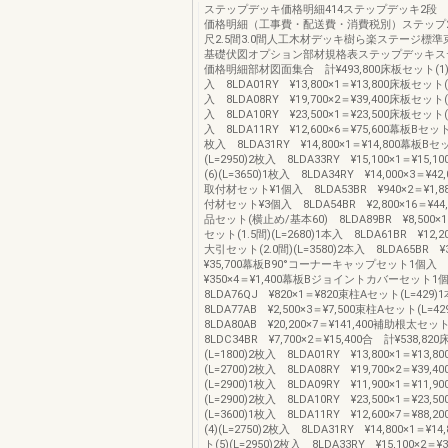
ステップデッキ価格明細414ステップデッキ2
価格明細（工事費・配送費・消費税別）ステップ2段1
尺2.5間3.0間人工木材デッキ樹ら楽ステージ標
基礎伏図オプション部材規格表ステップデッキス
価格明細部材図面集合 計¥493,800床板セット(1)(L
入 8LDA01RY ¥13,800×1＝¥13,800床板セット(4
入 8LDA08RY ¥19,700×2＝¥39,400床板セット(5
入 8LDA10RY ¥23,500×1＝¥23,500床板セット(6
入 8LDA11RY ¥12,600×6＝¥75,600幕板Bセット(4
枚入 8LDA31RY ¥14,800×1＝¥14,800幕板Bセッ
(L=2950)2枚入 8LDA33RY ¥15,100×1＝¥15
(6)(L=3650)1枚入 8LDA34RY ¥14,000×3＝¥4
取付材セット¥1個入 8LDA53BR ¥940×2＝¥1,
付材セット¥3個入 8LDA54BR ¥2,800×16＝¥4
品セット(横止め/基本60) 8LDA89BR ¥8,500×1
セット(1.5間)(L=2680)1本入 8LDA61BR ¥12,20
大引セット(2.0間)(L=3580)2本入 8LDA65BR ¥3
¥35,700幕板B90°コーナーキャップセット1個入 
¥350×4＝¥1,400幕板Bジョイントカバーセット
8LDA76QJ ¥820×1＝¥820束柱Aセット(L=429)
8LDA77AB ¥2,500×3＝¥7,500束柱Aセット(L=4
8LDA80AB ¥20,200×7＝¥141,400補助根太セット
8LDC34BR ¥7,700×2＝¥15,400合 計¥538,82
(L=1800)2枚入 8LDA01RY ¥13,800×1＝¥13,
(L=2700)2枚入 8LDA08RY ¥19,700×2＝¥39,
(L=2900)1枚入 8LDA09RY ¥11,900×1＝¥11,
(L=2900)2枚入 8LDA10RY ¥23,500×1＝¥23,
(L=3600)1枚入 8LDA11RY ¥12,600×7＝¥88
(4)(L=2750)2枚入 8LDA31RY ¥14,800×1＝¥1
ト(5)(L=2950)2枚入 8LDA33RY ¥15,100×2＝¥