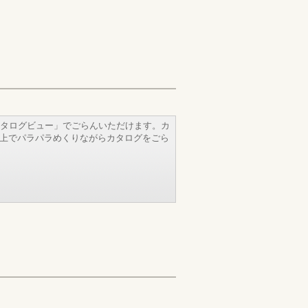
タログビュー」でごらんいただけます。カ
b上でパラパラめくりながらカタログをごら