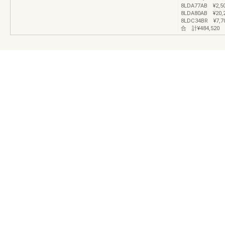
8LDA77AB ¥2,
8LDA80AB ¥20
8LDC34BR ¥7,7
合 計¥484,520