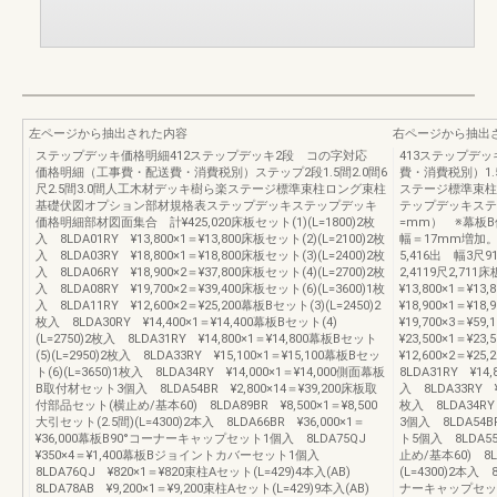
左ページから抽出された内容
右ページから抽出
ステップデッキ価格明細412ステップデッキ2段 コの字対応
413ステップデ
価格明細（工事費・配送費・消費税別）ステップ2段1.5間2.0間6
費・消費税別）1.5
尺2.5間3.0間人工木材デッキ樹ら楽ステージ標準束柱ロング束柱
ステージ標準束柱
基礎伏図オプション部材規格表ステップデッキステップデッキ
テップデッキステ
価格明細部材図面集合 計¥425,020床板セット(1)(L=1800)2枚
=mm） ※幕板
入 8LDA01RY ¥13,800×1＝¥13,800床板セット(2)(L=2100)2枚
幅＝17mm増加。間 口
入 8LDA03RY ¥18,800×1＝¥18,800床板セット(3)(L=2400)2枚
5,416出 幅3尺911
入 8LDA06RY ¥18,900×2＝¥37,800床板セット(4)(L=2700)2枚
2,4119尺2,711
入 8LDA08RY ¥19,700×2＝¥39,400床板セット(6)(L=3600)1枚
¥13,800×1＝¥1
入 8LDA11RY ¥12,600×2＝¥25,200幕板Bセット(3)(L=2450)2
¥18,900×1＝¥1
枚入 8LDA30RY ¥14,400×1＝¥14,400幕板Bセット(4)
¥19,700×3＝¥5
(L=2750)2枚入 8LDA31RY ¥14,800×1＝¥14,800幕板Bセット
¥23,500×1＝¥2
(5)(L=2950)2枚入 8LDA33RY ¥15,100×1＝¥15,100幕板Bセッ
¥12,600×2＝¥2
ト(6)(L=3650)1枚入 8LDA34RY ¥14,000×1＝¥14,000側面幕板
8LDA31RY ¥14,
B取付材セット3個入 8LDA54BR ¥2,800×14＝¥39,200床板取
入 8LDA33RY ¥1
付部品セット(横止め/基本60) 8LDA89BR ¥8,500×1＝¥8,500
枚入 8LDA34RY
大引セット(2.5間)(L=4300)2本入 8LDA66BR ¥36,000×1＝
3個入 8LDA54B
¥36,000幕板B90°コーナーキャップセット1個入 8LDA75QJ
ト5個入 8LDA55
¥350×4＝¥1,400幕板Bジョイントカバーセット1個入
止め/基本60) 8LD
8LDA76QJ ¥820×1＝¥820束柱Aセット(L=429)4本入(AB)
(L=4300)2本入 
8LDA78AB ¥9,200×1＝¥9,200束柱Aセット(L=429)9本入(AB)
ナーキャップセット1