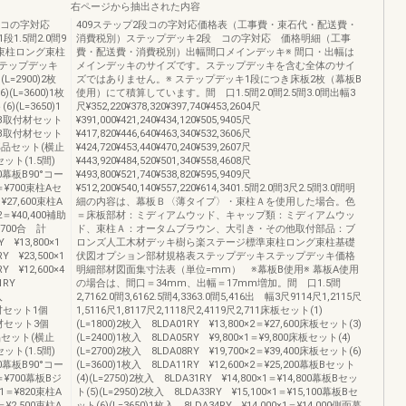
右ページから抽出された内容
段 コの字対応
409ステップ2段コの字対応価格表（工事費・束石代・配送費・
.5間2.0間9
消費税別）ステップデッキ2段 コの字対応 価格明細（工事
準束柱ロング束柱
費・配送費・消費税別）出幅間口メインデッキ※ 間口・出幅は
テップデッキ
メインデッキのサイズです。ステップデッキを含む全体のサイ
=2900)2枚
ズではありません。※ ステップデッキ1段につき床板2枚（幕板B
)(L=3600)1枚
使用）にて積算しています。間 口1.5間2.0間2.5間3.0間出幅3
)(L=3650)1
尺¥352,220¥378,320¥397,740¥453,2604尺
幕板B取付材セット
¥391,000¥421,240¥434,120¥505,9405尺
幕板B取付材セット
¥417,820¥446,640¥463,340¥532,3606尺
取付部品セット(横止
¥424,720¥453,440¥470,240¥539,2607尺
セット(1.5間)
¥443,920¥484,520¥501,340¥558,4608尺
500幕板B90°コー
¥493,800¥521,740¥538,820¥595,9409尺
＝¥700束柱Aセ
¥512,200¥540,140¥557,220¥614,3401.5間2.0間3尺2.5間3.0間明
＝¥27,600束柱A
細の内容は、幕板Ｂ〈薄タイプ〉・束柱Ａを使用した場合。色
2＝¥40,400補助
＝床板部材：ミディアムウッド、キャップ類：ミディアムウッ
7,700合 計
ド、束柱Ａ：オータムブラウン、大引き・その他取付部品：ブ
 ¥13,800×1
ロンズ人工木材デッキ樹ら楽ステージ標準束柱ロング束柱基礎
Y ¥23,500×1
伏図オプション部材規格表ステップデッキステップデッキ価格
Y ¥12,600×4
明細部材図面集寸法表（単位=mm） ※幕板B使用※ 幕板A使用
31RY
の場合は、間口＝34mm、出幅＝17mm増加。間 口1.5間
1枚入
2,7162.0間3,6162.5間4,3363.0間5,416出 幅3尺9114尺1,2115尺
付材セット1個
1,5116尺1,8117尺2,1118尺2,4119尺2,711床板セット(1)
付材セット3個
(L=1800)2枚入 8LDA01RY ¥13,800×2＝¥27,600床板セット(3)
部品セット(横止
(L=2400)1枚入 8LDA05RY ¥9,800×1＝¥9,800床板セット(4)
セット(1.5間)
(L=2700)2枚入 8LDA08RY ¥19,700×2＝¥39,400床板セット(6)
500幕板B90°コー
(L=3600)1枚入 8LDA11RY ¥12,600×2＝¥25,200幕板Bセット
＝¥700幕板Bジ
(4)(L=2750)2枚入 8LDA31RY ¥14,800×1＝¥14,800幕板Bセッ
1＝¥820束柱A
ト(5)(L=2950)2枚入 8LDA33RY ¥15,100×1＝¥15,100幕板Bセ
＝¥2,500束柱A
ット(6)(L=3650)1枚入 8LDA34RY ¥14,000×1＝¥14,000側面幕