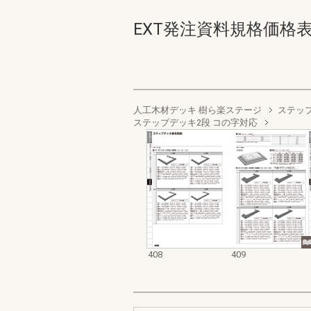
EXT発注資料規格価格表 デッ
人工木材デッキ 樹ら楽ステージ
ステッ
ステップデッキ2段 コの字対応
408
409