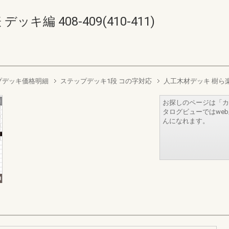
キ編 408-409(410-411)
プデッキ価格明細
ステップデッキ1段 コの字対応
人工木材デッキ 樹ら
お探しのページは「カ
タログビューではwe
んになれます。