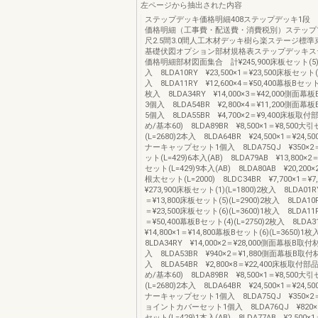
左ページから抽出された内容
ステップデッキ価格明細408ステップデッキ1
価格明細（工事費・配送費・消費税別）ステップ1段1
尺2.5間3.0間人工木材デッキ樹ら楽ステージ標
基礎伏図オプション部材規格表ステップデッキス
価格明細部材図面集合 計¥245,900床板セット(5)(L
入 8LDA10RY ¥23,500×1＝¥23,500床板セット(6
入 8LDA11RY ¥12,600×4＝¥50,400幕板Bセット(6
枚入 8LDA34RY ¥14,000×3＝¥42,000側面
3個入 8LDA54BR ¥2,800×4＝¥11,200側面
5個入 8LDA55BR ¥4,700×2＝¥9,400床板
め/基本60) 8LDA89BR ¥8,500×1＝¥8,500大引
(L=2680)2本入 8LDA64BR ¥24,500×1＝¥24,
ナーキャップセット1個入 8LDA75QJ ¥350×2
ット(L=429)6本入(AB) 8LDA79AB ¥13,800×2
セット(L=429)9本入(AB) 8LDA80AB ¥20,200×
根太セット(L=2000) 8LDC34BR ¥7,700×1＝¥
¥273,900床板セット(1)(L=1800)2枚入 8LDA01RY
＝¥13,800床板セット(5)(L=2900)2枚入 8LDA10R
＝¥23,500床板セット(6)(L=3600)1枚入 8LDA11R
＝¥50,400幕板Bセット(4)(L=2750)2枚入 8LDA
¥14,800×1＝¥14,800幕板Bセット(6)(L=3650)
8LDA34RY ¥14,000×2＝¥28,000側面幕板B取
入 8LDA53BR ¥940×2＝¥1,880側面幕板B取
入 8LDA54BR ¥2,800×8＝¥22,400床板取付
め/基本60) 8LDA89BR ¥8,500×1＝¥8,500大引
(L=2680)2本入 8LDA64BR ¥24,500×1＝¥24,
ナーキャップセット1個入 8LDA75QJ ¥350×2
ョイントカバーセット1個入 8LDA76QJ ¥820×
セット(L=429)1本入(AB) 8LDA77AB ¥2,500×1